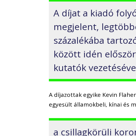
A díjat a kiadó fol
megjelent, legtöbbe
százalékába tartoz
között idén először
kutatók vezetésével
A díjazottak egyike Kevin Flah
egyesült államokbeli, kínai és 
a csillagkörüli kor