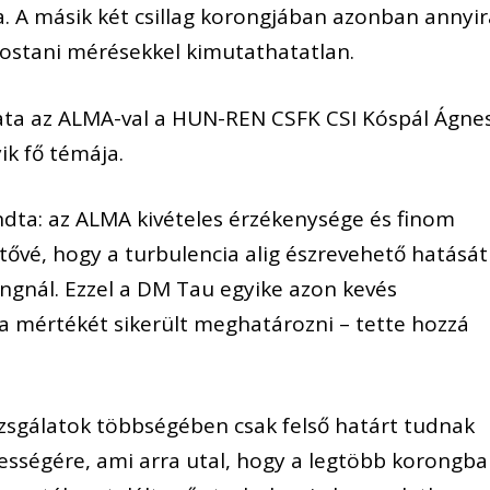
. A másik két csillag korongjában azonban annyir
ostani mérésekkel kimutathatatlan.
álata az ALMA-val a HUN-REN CSFK CSI Kóspál Ágne
ik fő témája.
dta: az ALMA kivételes érzékenysége és finom
tővé, hogy a turbulencia alig észrevehető hatását
ongnál. Ezzel a DM Tau egyike azon kevés
a mértékét sikerült meghatározni – tette hozzá
izsgálatok többségében csak felső határt tudnak
sségére, ami arra utal, hogy a legtöbb korongb