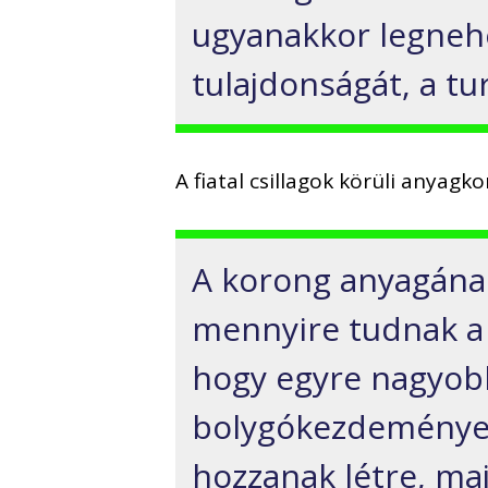
ugyanakkor legne
tulajdonságát, a tu
A fiatal csillagok körüli anyag
A korong anyagának
mennyire tudnak a
hogy egyre nagyobb
bolygókezdemények
hozzanak létre, maj