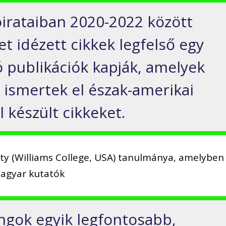
yóirataiban 2020-2022 között
t idézett cikkek legfelső egy
ó publikációk kapják, amelyek
 ismertek el észak-amerikai
 készült cikkeket.
erty (Williams College, USA) tanulmánya, amelyben
magyar kutatók
ongok egyik legfontosabb,