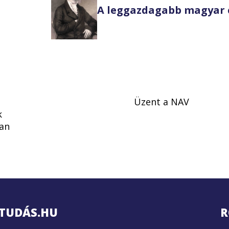
A leggazdagabb magyar 
Üzent a NAV
k
an
TUDÁS.HU
R