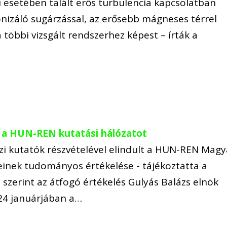
 esetében talált erős turbulencia kapcsolatban
onizáló sugárzással, az erősebb mágneses térrel
a többi vizsgált rendszerhez képest – írták a
 a HUN-REN kutatási hálózatot
zi kutatók részvételével elindult a HUN-REN Magy
einek tudományos értékelése - tájékoztatta a
 szerint az átfogó értékelés Gulyás Balázs elnök
24 januárjában a…