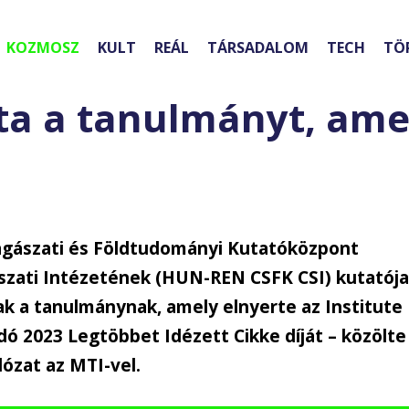
KOZMOSZ
KULT
REÁL
TÁRSADALOM
TECH
TÖ
rta a tanulmányt, ame
lagászati és Földtudományi Kutatóközpont
ászati Intézetének (HUN-REN CSFK CSI) kutatój
nak a tanulmánynak, amely elnyerte az Institute
adó 2023 Legtöbbet Idézett Cikke díját – közölte
ózat az MTI-vel.