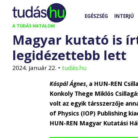
Kilépés
a
EGÉSZSÉG
INTERJÚ
tartalomba
A TUDÁS HATALOM
Magyar kutató is í
legidézettebb lett
2024. január 22.
•
tudás.hu
Kóspál Ágnes
, a HUN-REN Csil
Konkoly Thege Miklós Csillag
volt az egyik társszerzője an
of Physics (IOP) Publishing ki
HUN-REN Magyar Kutatási Hál