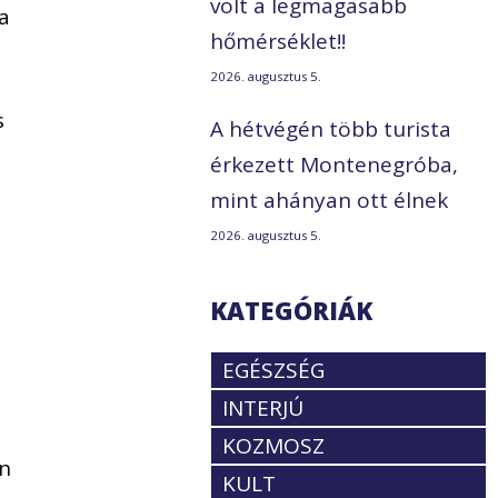
volt a legmagasabb
a
hőmérséklet!!
2026. augusztus 5.
s
A hétvégén több turista
érkezett Montenegróba,
mint ahányan ott élnek
2026. augusztus 5.
KATEGÓRIÁK
EGÉSZSÉG
INTERJÚ
KOZMOSZ
an
KULT