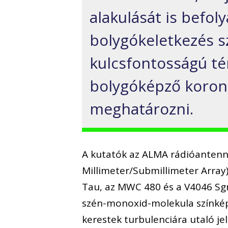
alakulását is befoly
bolygókeletkezés 
kulcsfontosságú té
bolygóképző korong
meghatározni.
A kutatók az ALMA rádióantenn
Millimeter/Submillimeter Array)
Tau, az MWC 480 és a V4046 Sgr
szén-monoxid-molekula színkép
kerestek turbulenciára utaló j