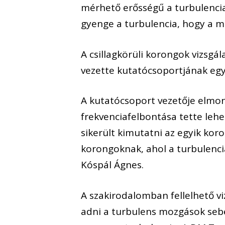
mérhető erősségű a turbulencia
gyenge a turbulencia, hogy a m
A csillagkörüli korongok vizsg
vezette kutatócsoportjának egy
A kutatócsoport vezetője elmon
frekvenciafelbontása tette lehe
sikerült kimutatni az egyik kor
korongoknak, ahol a turbulenci
Kóspál Ágnes.
A szakirodalomban fellelhető v
adni a turbulens mozgások sebe