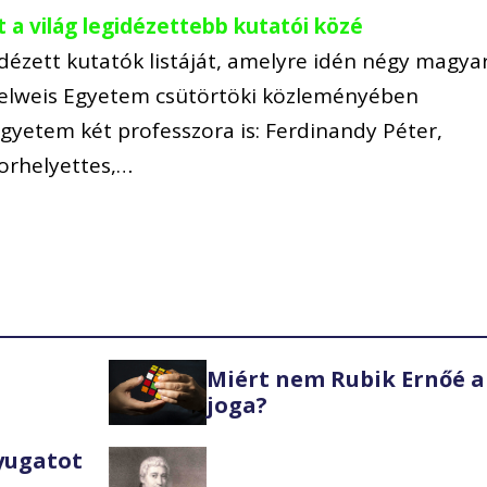
 a világ legidézettebb kutatói közé
dézett kutatók listáját, amelyre idén négy magya
mmelweis Egyetem csütörtöki közleményében
 egyetem két professzora is: Ferdinandy Péter,
orhelyettes,…
Miért nem Rubik Ernőé a
joga?
Nyugatot