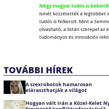
Négy magyar tudós is bekerült
Ismét közzétették a legtöbbet i
tudós is felkerült. Mint a Se
olvasható, a listán szerepel az
tudományos és innovációs rekt
TOVÁBBI HÍREK
A szexrobotok hamarosan
eláraszthatják a világot
Hogyan vált Irán a Közel-Kelet 
fenyegető konfliktusforrásává?