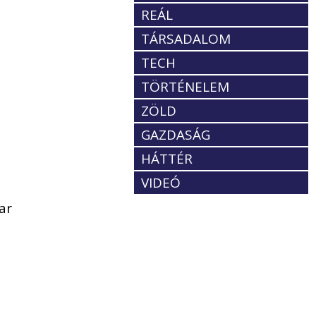
REÁL
TÁRSADALOM
TECH
TÖRTÉNELEM
ZÖLD
GAZDASÁG
HÁTTÉR
VIDEÓ
ar