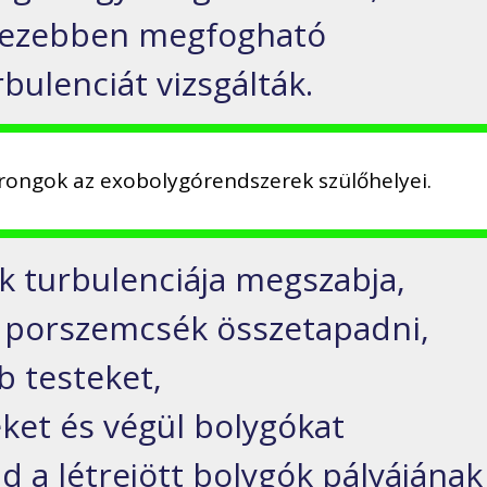
hezebben megfogható
rbulenciát vizsgálták.
korongok az exobolygórendszerek szülőhelyei.
 turbulenciája megszabja,
 porszemcsék összetapadni,
 testeket,
et és végül bolygókat
d a létrejött bolygók pályájának