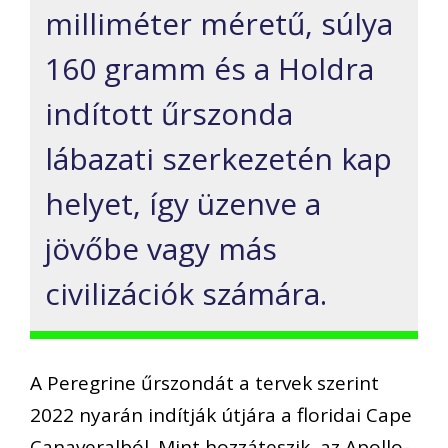
milliméter méretű, súlya
160 gramm és a Holdra
indított űrszonda
lábazati szerkezetén kap
helyet, így üzenve a
jövőbe vagy más
civilizációk számára.
A Peregrine űrszondát a tervek szerint
2022 nyarán indítják útjára a floridai Cape
Canaveralból. Mint hozzáteszik, az Apollo-