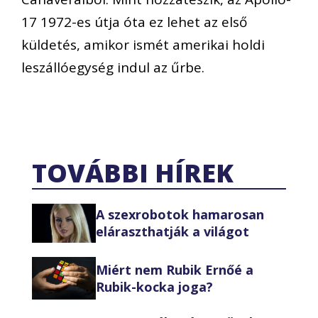
17 1972-es útja óta ez lehet az első
küldetés, amikor ismét amerikai holdi
leszállóegység indul az űrbe.
TOVÁBBI HÍREK
A szexrobotok hamarosan
eláraszthatják a világot
Miért nem Rubik Ernőé a
Rubik-kocka joga?