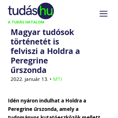
Kilépés
M
a
tartalomba
A TUDÁS HATALOM
Magyar tudósok
történetét is
felviszi a Holdra a
Peregrine
űrszonda
2022. január 13.
•
MTI
Idén nyáron indulhat a Holdra a
Peregrine űrszonda, amely a
tudományos kutatóeszközök mellett