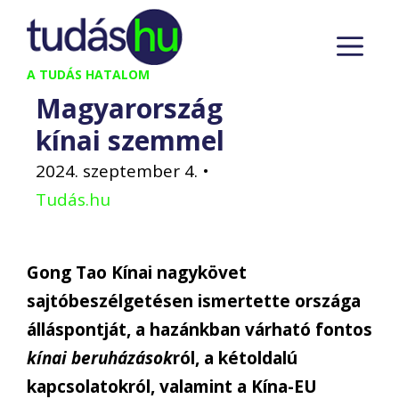
Kilépés
M
a
tartalomba
A TUDÁS HATALOM
Magyarország
kínai szemmel
2024. szeptember 4.
•
Tudás.hu
Gong Tao Kínai nagykövet
sajtóbeszélgetésen ismertette országa
álláspontját, a hazánkban várható fontos
kínai beruházások
ról, a kétoldalú
kapcsolatokról, valamint a Kína-EU