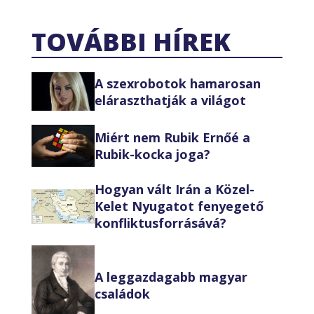
TOVÁBBI HÍREK
A szexrobotok hamarosan
eláraszthatják a világot
Miért nem Rubik Ernőé a
Rubik-kocka joga?
Hogyan vált Irán a Közel-
Kelet Nyugatot fenyegető
konfliktusforrásává?
A leggazdagabb magyar
családok