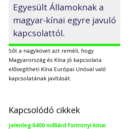
Egyesült Államoknak a
magyar-kínai egyre javuló
kapcsolattól.
Sőt a nagykövet azt reméli, hogy
Magyarország és Kína jó kapcsolata
elősegítheti Kína Európai Unóval való
kapcsolatának javítását.
Kapcsolódó cikkek
Jelenleg 6400 milliárd forintnyi kínai