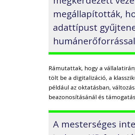
megkérdezett vezet
megállapították, h
adattípust gyűjten
humánerőforrással
Rámutattak, hogy a vállalatirá
tölt be a digitalizáció, a klass
például az oktatásban, változ
beazonosításánál és támogatásá
A mesterséges inte