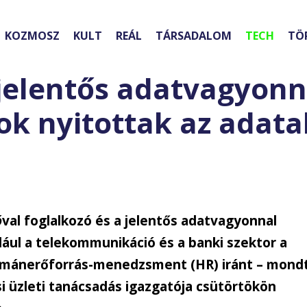
KOZMOSZ
KULT
REÁL
TÁRSADALOM
TECH
TÖ
jelentős adatvagyonn
ok nyitottak az adata
ó
val foglalkozó és a jelentős adatvagyonnal
dául a telekommunikáció és a banki szektor a
humánerőforrás-menedzsment (HR) iránt – mond
 üzleti tanácsadás igazgatója csütörtökön