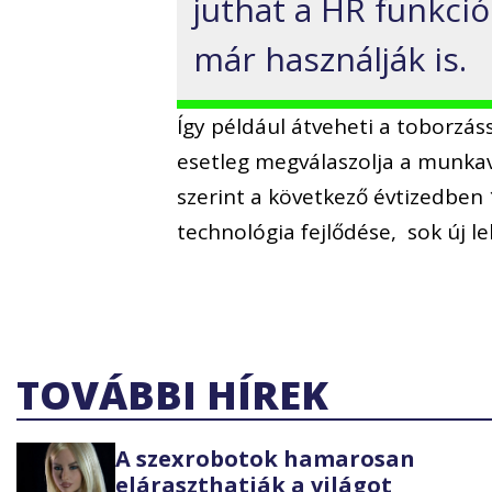
juthat a HR funkci
már használják is.
Így például átveheti a toborzás
esetleg megválaszolja a munkav
szerint a következő évtizedben 
technológia fejlődése, sok új l
TOVÁBBI HÍREK
A szexrobotok hamarosan
eláraszthatják a világot