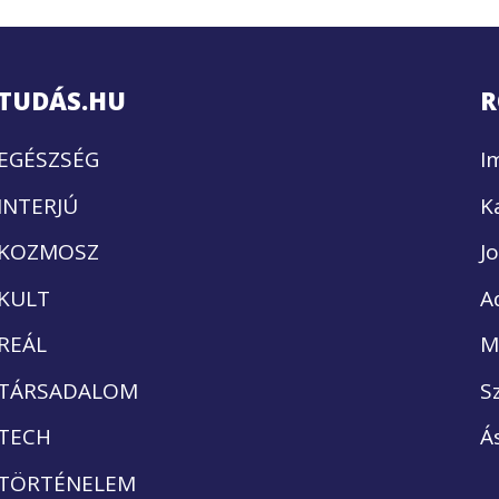
TUDÁS.HU
R
EGÉSZSÉG
I
INTERJÚ
K
KOZMOSZ
J
KULT
A
REÁL
M
TÁRSADALOM
S
TECH
Á
TÖRTÉNELEM