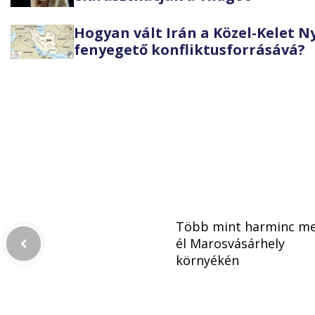
Hogyan vált Irán a Közel-Kelet 
fenyegető konfliktusforrásává?
Több mint harminc m
él Marosvásárhely
környékén