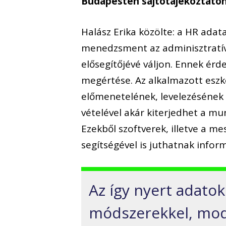
Budapesten sajtótájékoztatón
Halász Erika közölte: a HR ada
menedzsment az adminisztratív
elősegítőjévé váljon. Ennek ér
megértése. Az alkalmazott eszk
előmenetelének, levelezésének 
vételével akár kiterjedhet a mu
Ezekből szoftverek, illetve a me
segítségével is juthatnak infor
Az így nyert adatok 
módszerekkel, mode