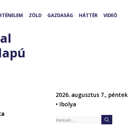
RTÉNELEM
ZÖLD
GAZDASÁG
HÁTTÉR
VIDEÓ
al
lapú
2026. augusztus 7., péntek
• Ibolya
ta
Keresés: