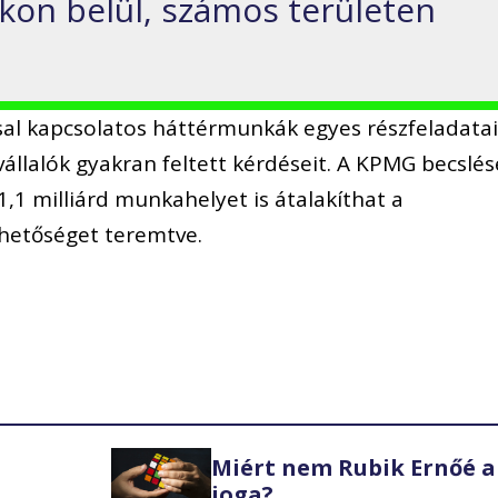
ókon belül, számos területen
sal kapcsolatos háttérmunkák egyes részfeladatai
állalók gyakran feltett kérdéseit. A KPMG becslés
1,1 milliárd munkahelyet is átalakíthat a
ehetőséget teremtve.
Miért nem Rubik Ernőé a
joga?