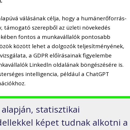
.
talapúvá válásának célja, hogy a humánerőforrás-
, támogató szerepből az üzleti növekedés
dekében fontos a munkavállalók pontosabb
özök között lehet a dolgozók teljesítményének,
vizsgálata, a GDPR előírásainak figyelembe
nkavállalók Linkedln oldalának böngészésére is.
sterséges intelligencia, például a ChatGPT
mációkhoz.
alapján, statisztikai
llekkel képet tudnak alkotni a