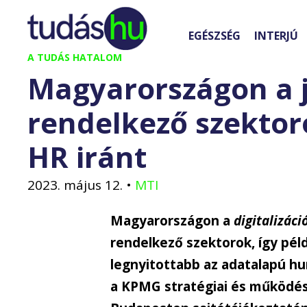
Kilépés
a
EGÉSZSÉG
INTERJÚ
tartalomba
A TUDÁS HATALOM
Magyarországon a 
rendelkező szektor
HR iránt
2023. május 12.
•
MTI
Magyarországon a
digitalizáci
rendelkező szektorok, így pél
legnyitottabb az adatalapú 
a KPMG stratégiai és működési