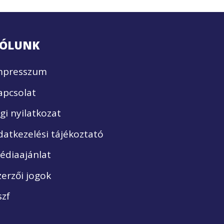
ÓLUNK
mpresszum
apcsolat
ogi nyilatkozat
datkezelési tájékoztató
édiaajánlat
zerzői jogok
szf