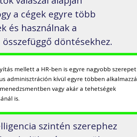
ők válaszai alapján
ogy a cégek egyre több
ek és használnak a
 összefüggő döntésekhez.
nyítás mellett a HR-ben is egyre nagyobb szerepet
zikus adminisztráción kívül egyre többen alkalmazz
ásmenedzsmentben vagy akár a tehetségek
nál is.
lligencia szintén szerephez