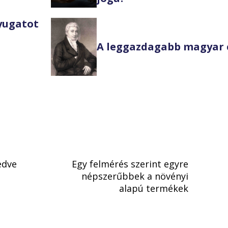
Nyugatot
A leggazdagabb magyar 
edve
Egy felmérés szerint egyre
népszerűbbek a növényi
alapú termékek