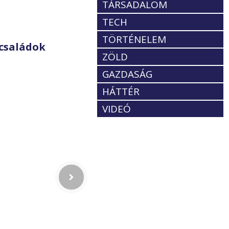
TÁRSADALOM
TECH
TÖRTÉNELEM
családok
ZÖLD
GAZDASÁG
HÁTTÉR
VIDEÓ