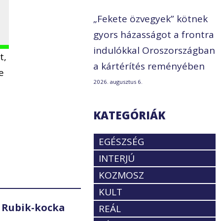
„Fekete özvegyek” kötnek
gyors házasságot a frontra
indulókkal Oroszországban
t,
a kártérítés reményében
e
2026. augusztus 6.
KATEGÓRIÁK
EGÉSZSÉG
INTERJÚ
KOZMOSZ
KULT
 Rubik-kocka
REÁL