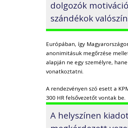
dolgozók motivációi
szándékok valószínű
Európában, így Magyarországon i
anonimitásuk megőrzése mellett
alapján ne egy személyre, hane
vonatkoztatni.
A rendezvényen szó esett a KPM
300 HR felsővezetőt vontak be.
A helyszínen kiado