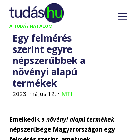
Kilépés
M
a
tartalomba
A TUDÁS HATALOM
Egy felmérés
szerint egyre
népszerűbbek a
növényi alapú
termékek
2023. május 12.
•
MTI
Emelkedik a
növényi alapú termékek
népszerűsége Magyarországon egy
felmérés szerint, amelynek