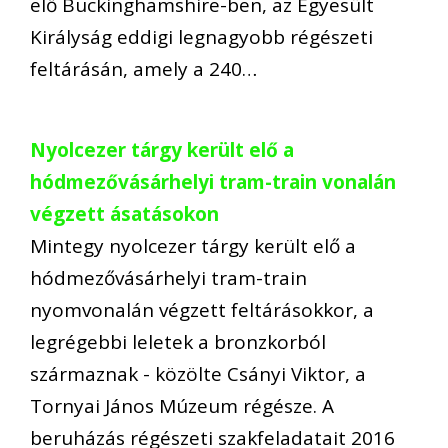
elő Buckinghamshire-ben, az Egyesült
Királyság eddigi legnagyobb régészeti
feltárásán, amely a 240…
Nyolcezer tárgy került elő a
hódmezővásárhelyi tram-train vonalán
végzett ásatásokon
Mintegy nyolcezer tárgy került elő a
hódmezővásárhelyi tram-train
nyomvonalán végzett feltárásokkor, a
legrégebbi leletek a bronzkorból
származnak - közölte Csányi Viktor, a
Tornyai János Múzeum régésze. A
beruházás régészeti szakfeladatait 2016