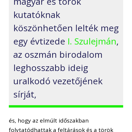
magyar és török
kutatóknak
köszönhetően lelték meg
egy évtizede
I. Szulejmán
,
az oszmán birodalom
leghosszabb ideig
uralkodó vezetőjének
sírját,
és, hogy az elmúlt időszakban
folytatódhattak a feltárások és a török