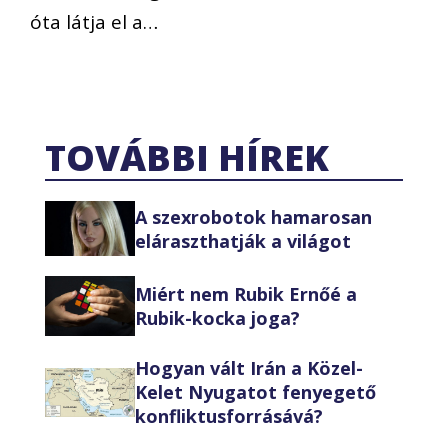
óta látja el a…
TOVÁBBI HÍREK
A szexrobotok hamarosan
eláraszthatják a világot
Miért nem Rubik Ernőé a
Rubik-kocka joga?
Hogyan vált Irán a Közel-
Kelet Nyugatot fenyegető
konfliktusforrásává?