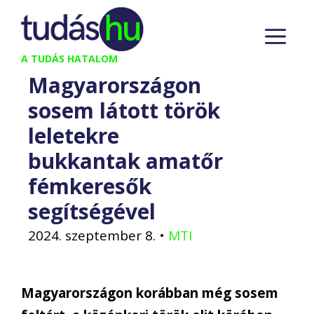
Kilépés
M
a
tartalomba
A TUDÁS HATALOM
Magyarországon
sosem látott török
leletekre
bukkantak amatőr
fémkeresők
segítségével
2024. szeptember 8.
•
MTI
Magyarországon korábban még sosem