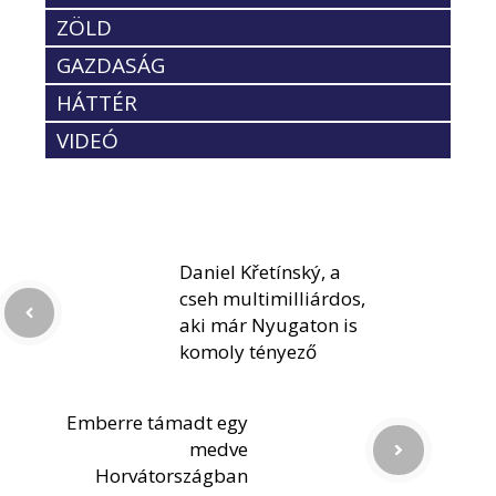
ZÖLD
GAZDASÁG
HÁTTÉR
VIDEÓ
Daniel Křetínský, a
cseh multimilliárdos,
aki már Nyugaton is
komoly tényező
Emberre támadt egy
medve
Horvátországban