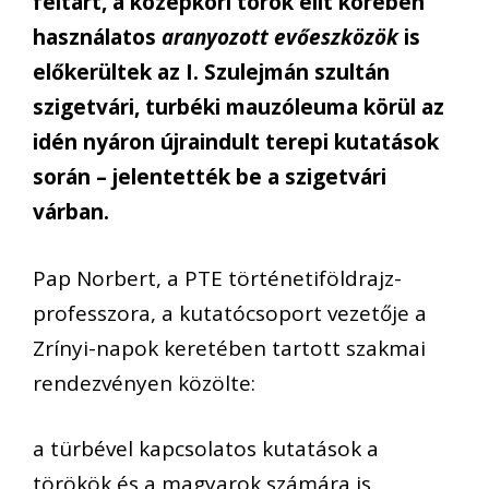
feltárt, a középkori török elit körében
használatos
aranyozott evőeszközök
is
előkerültek az I. Szulejmán szultán
szigetvári, turbéki mauzóleuma körül az
idén nyáron újraindult terepi kutatások
során – jelentették be a szigetvári
várban.
Pap Norbert, a PTE történetiföldrajz-
professzora, a kutatócsoport vezetője a
Zrínyi-napok keretében tartott szakmai
rendezvényen közölte:
a türbével kapcsolatos kutatások a
törökök és a magyarok számára is