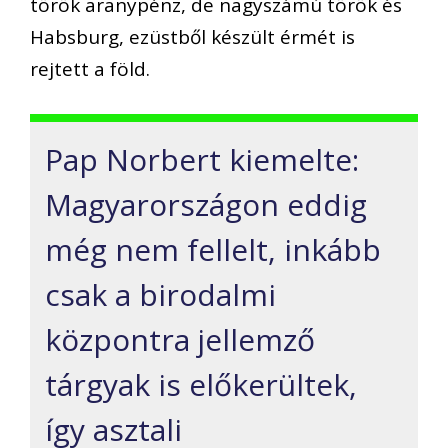
török aranypénz, de nagyszámú török és
Habsburg, ezüstből készült érmét is
rejtett a föld.
Pap Norbert kiemelte:
Magyarországon eddig
még nem fellelt, inkább
csak a birodalmi
központra jellemző
tárgyak is előkerültek,
így asztali