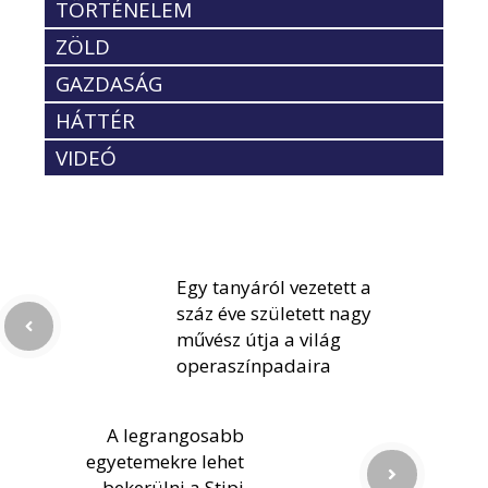
TÖRTÉNELEM
ZÖLD
GAZDASÁG
HÁTTÉR
VIDEÓ
Egy tanyáról vezetett a
száz éve született nagy
művész útja a világ
operaszínpadaira
A legrangosabb
egyetemekre lehet
bekerülni a Stipi