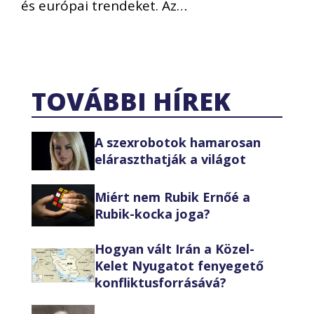
és európai trendeket. Az…
TOVÁBBI HÍREK
A szexrobotok hamarosan
eláraszthatják a világot
Miért nem Rubik Ernőé a
Rubik-kocka joga?
Hogyan vált Irán a Közel-
Kelet Nyugatot fenyegető
konfliktusforrásává?