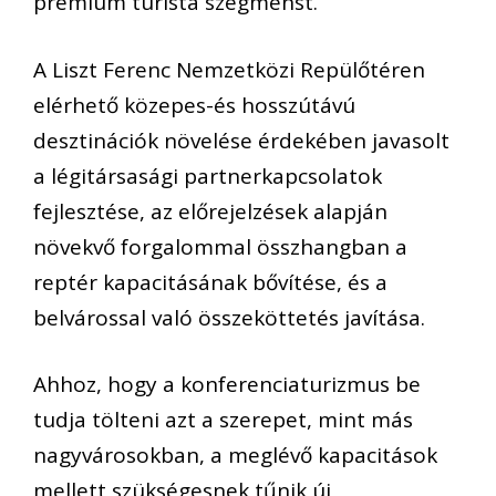
prémium turista szegmenst.
A Liszt Ferenc Nemzetközi Repülőtéren
elérhető közepes-és hosszútávú
desztinációk növelése érdekében javasolt
a légitársasági partnerkapcsolatok
fejlesztése, az előrejelzések alapján
növekvő forgalommal összhangban a
reptér kapacitásának bővítése, és a
belvárossal való összeköttetés javítása.
Ahhoz, hogy a konferenciaturizmus be
tudja tölteni azt a szerepet, mint más
nagyvárosokban, a meglévő kapacitások
mellett szükségesnek tűnik új