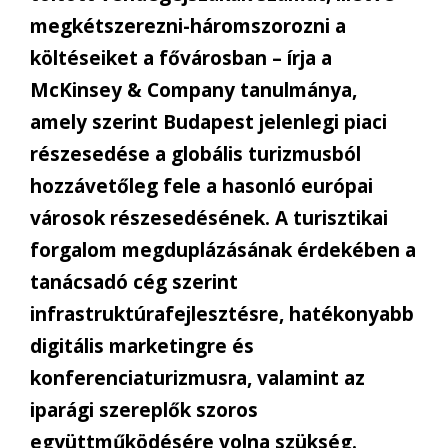
megkétszerezni-háromszorozni a
költéseiket a fővárosban – írja a
McKinsey & Company tanulmánya,
amely szerint Budapest jelenlegi piaci
részesedése a globális turizmusból
hozzávetőleg fele a hasonló európai
városok részesedésének. A turisztikai
forgalom megduplázásának érdekében a
tanácsadó cég szerint
infrastruktúrafejlesztésre, hatékonyabb
digitális marketingre és
konferenciaturizmusra, valamint az
iparági szereplők szoros
együttműködésére volna szükség.