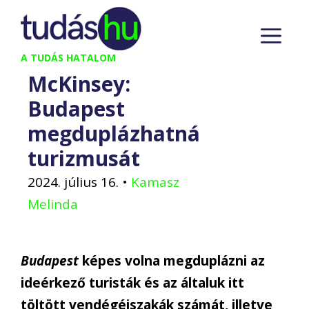
Kilépés
M
a
tartalomba
A TUDÁS HATALOM
McKinsey:
Budapest
megduplázhatná
turizmusát
2024. július 16.
•
Kamasz
Melinda
Budapest
képes volna megduplázni az
ideérkező turisták és az általuk itt
töltött vendégéjszakák számát, illetve