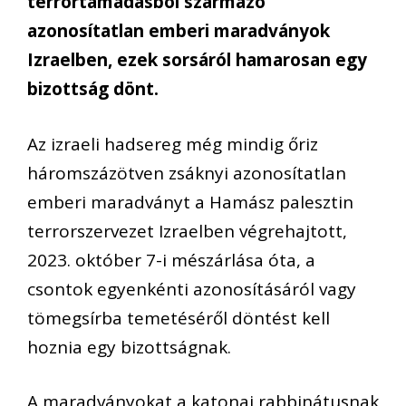
terrortámadásból származó
azonosítatlan emberi maradványok
Izraelben, ezek sorsáról hamarosan egy
bizottság dönt.
Az izraeli hadsereg még mindig őriz
háromszázötven zsáknyi azonosítatlan
emberi maradványt a Hamász palesztin
terrorszervezet Izraelben végrehajtott,
2023. október 7-i mészárlása óta, a
csontok egyenkénti azonosításáról vagy
tömegsírba temetéséről döntést kell
hoznia egy bizottságnak.
A maradványokat a katonai rabbinátusnak