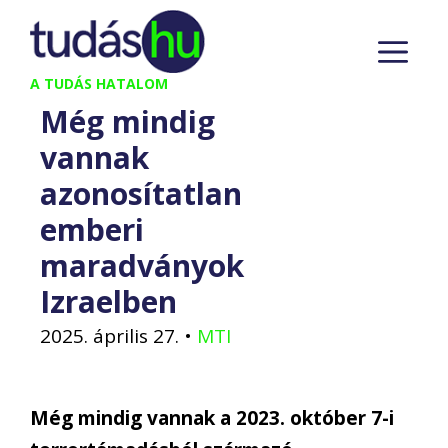
Kilépés
M
a
tartalomba
A TUDÁS HATALOM
Még mindig
vannak
azonosítatlan
emberi
maradványok
Izraelben
2025. április 27.
•
MTI
Még mindig vannak a 2023. október 7-i