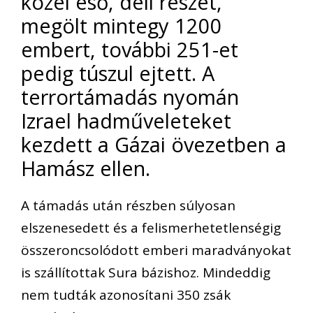
közel eső, déli részét,
megölt mintegy 1200
embert, további 251-et
pedig túszul ejtett. A
terrortámadás nyomán
Izrael hadműveleteket
kezdett a Gázai övezetben a
Hamász ellen.
A támadás után részben súlyosan
elszenesedett és a felismerhetetlenségig
összeroncsolódott emberi maradványokat
is szállítottak Sura bázishoz. Mindeddig
nem tudták azonosítani 350 zsák