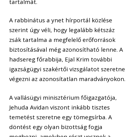
tartalmát.
A rabbinátus a ynet hírportál közlése
szerint úgy véli, hogy legalább kétszáz
zsák tartalma a megfelelő erőforrások
biztosításával még azonosítható lenne. A
hadsereg főrabbija, Ejal Krim további
igazságügyi szakértői vizsgálatot szeretne
végezni az azonosítatlan maradványokon.
A vallásügyi minisztérium főigazgatója,
Jehuda Avidan viszont inkább tisztes
temetést szeretne egy tömegsírba. A
döntést egy olyan bizottság fogja
meghozni, amelyben részt vesznek a