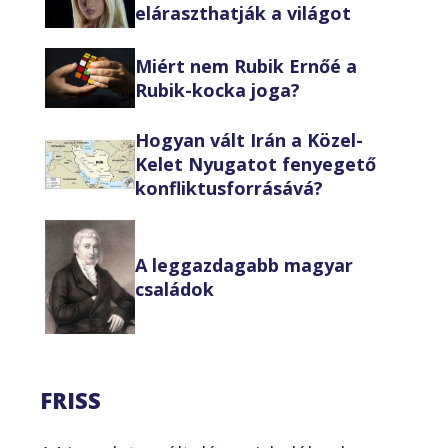
eláraszthatják a világot
Miért nem Rubik Ernőé a
Rubik-kocka joga?
Hogyan vált Irán a Közel-
Kelet Nyugatot fenyegető
konfliktusforrásává?
A leggazdagabb magyar
családok
FRISS