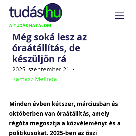
Kilépés
M
a
tartalomba
A TUDÁS HATALOM
Még soká lesz az
óraátállítás, de
készüljön rá
2025. szeptember 21.
•
Kamasz Melinda
Minden évben kétszer, márciusban és
októberben van
óraátállítás
, amely
régóta megosztja a közvéleményt és a
politikusokat. 2025-ben az
őszi