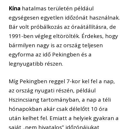
Kína
hatalmas területén például
egységesen egyetlen időzónát használnak.
Bár volt próbálkozás az óraátállításra, de
1991-ben végleg eltörölték. Érdekes, hogy
bármilyen nagy is az ország teljesen
egyforma az idő Pekingben és a
legnyugatibb részen.
Míg Pekingben reggel 7-kor kel fel a nap,
az ország nyugati részén, például
Hszincsiang tartományban, a nap a téli
hónapokban akár csak délelőtt 10 óra
után kelhet fel. Emiatt a helyiek gyakran a
saját „nem hivatalos” időzónájukat