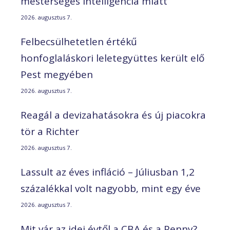
mesterséges intelligencia miatt
2026. augusztus 7.
Felbecsülhetetlen értékű
honfoglaláskori leletegyüttes került elő
Pest megyében
2026. augusztus 7.
Reagál a devizahatásokra és új piacokra
tör a Richter
2026. augusztus 7.
Lassult az éves infláció – Júliusban 1,2
százalékkal volt nagyobb, mint egy éve
2026. augusztus 7.
Mit vár az idei évtől a CBA és a Penny?