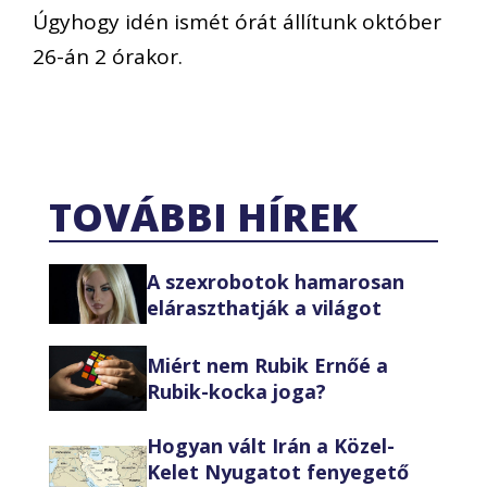
Úgyhogy idén ismét órát állítunk október
26-án 2 órakor.
TOVÁBBI HÍREK
A szexrobotok hamarosan
eláraszthatják a világot
Miért nem Rubik Ernőé a
Rubik-kocka joga?
Hogyan vált Irán a Közel-
Kelet Nyugatot fenyegető