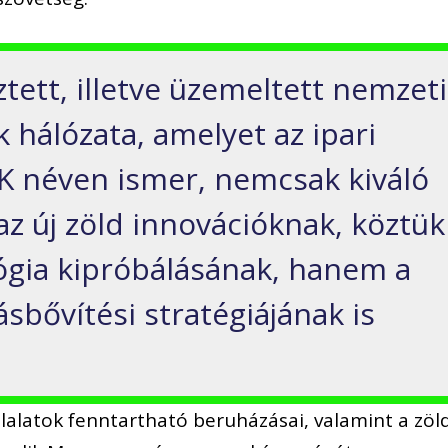
ztett, illetve üzemeltett nemzeti
k hálózata, amelyet az ipari
K néven ismer, nemcsak kiváló
az új zöld innovációknak, köztük
ógia kipróbálásának, hanem a
ásbővítési stratégiájának is
llalatok fenntartható beruházásai, valamint a zöl