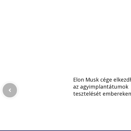
Elon Musk cége elkezd
az agyimplantátumok
tesztelését embereke