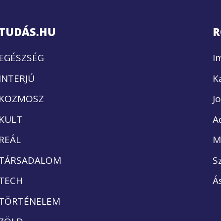
TUDÁS.HU
R
EGÉSZSÉG
I
INTERJÚ
K
KOZMOSZ
J
KULT
A
REÁL
M
TÁRSADALOM
S
TECH
Á
TÖRTÉNELEM