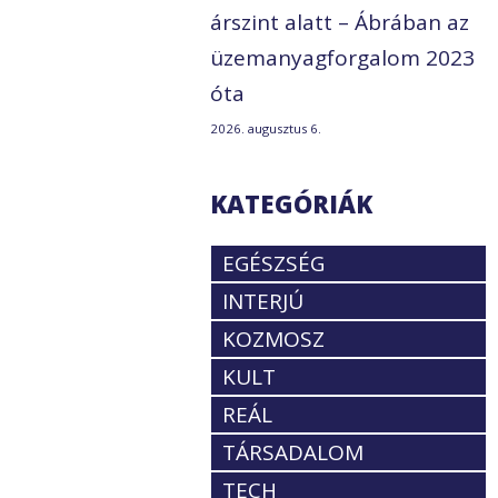
árszint alatt – Ábrában az
üzemanyagforgalom 2023
óta
2026. augusztus 6.
KATEGÓRIÁK
EGÉSZSÉG
INTERJÚ
KOZMOSZ
KULT
REÁL
TÁRSADALOM
TECH