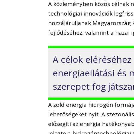
A közleményben közös célnak nev
technológiai innovációk legfri
hozzájáruljanak Magyarország k
fejlődéséhez, valamint a hazai 
A célok eléréséhez 
energiaellátási és 
szerepet fog játsza
A zöld energia hidrogén formáj
lehetőségeket nyit. A szezonáli
elősegíti az energia hatékonyab
jelezte a hidrogéntechnológiai 