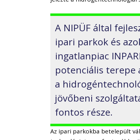
A NIPÜF által fejles
ipari parkok és azo
ingatlanpiac INPAR
potenciális terepe 
a hidrogéntechnol
jövőbeni szolgáltat
fontos része.
Az ipari parkokba betelepült vá