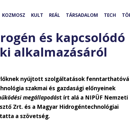
KOZMOSZ
KULT
REÁL
TÁRSADALOM
TECH
TÖ
drogén és kapcsolódó
rki alkalmazásáról
érlőknek nyújtott szolgáltatások fenntarthatóvá
chnológia szakmai és gazdasági előnyeinek
működési megállapodás
t írt alá a NIPÜF Nemzeti
esztő Zrt. és a Magyar Hidrogéntechnológiai
tatta a szövetség.