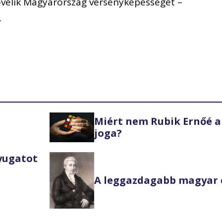
övelik Magyarország versenyképességét –
.
Miért nem Rubik Ernőé a
joga?
Nyugatot
A leggazdagabb magyar 