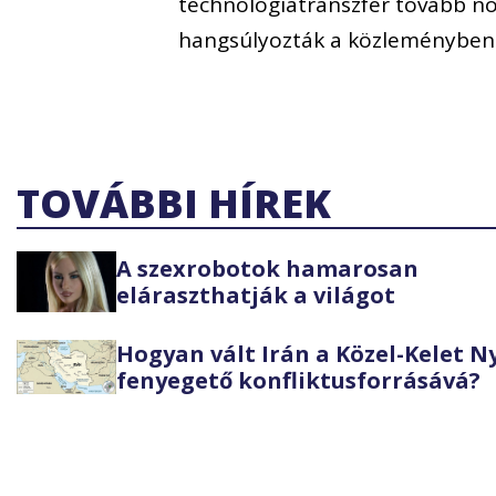
technológiatranszfer tovább n
hangsúlyozták a közleményben
TOVÁBBI HÍREK
A szexrobotok hamarosan
eláraszthatják a világot
Hogyan vált Irán a Közel-Kelet 
fenyegető konfliktusforrásává?