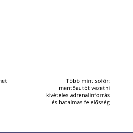
heti
Több mint sofőr:
mentőautót vezetni
n
kivételes adrenalinforrás
és hatalmas felelősség