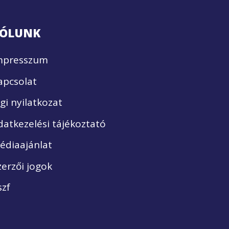
ÓLUNK
mpresszum
apcsolat
ogi nyilatkozat
datkezelési tájékoztató
édiaajánlat
zerzői jogok
szf