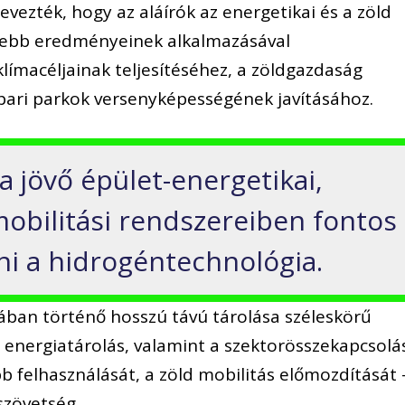
ezték, hogy az aláírók az energetikai és a zöld
ssebb eredményeinek alkalmazásával
límacéljainak teljesítéséhez, a zöldgazdaság
ipari parkok versenyképességének javításához.
a jövő épület-energetikai,
mobilitási rendszereiben fontos
ni a hidrogéntechnológia.
ában történő hosszú távú tárolása széleskörű
s energiatárolás, valamint a szektorösszekapcsolá
b felhasználását, a zöld mobilitás előmozdítását 
szövetség.