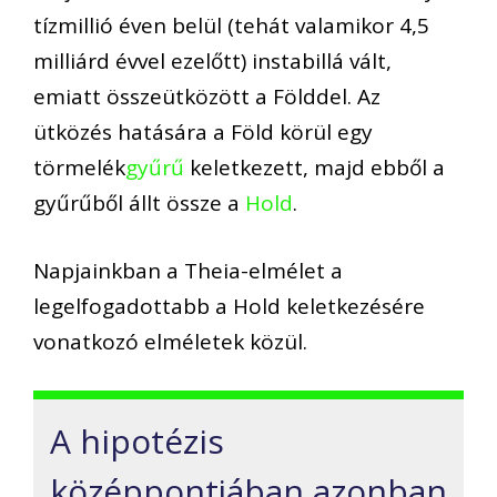
tízmillió éven belül (tehát valamikor 4,5
milliárd évvel ezelőtt) instabillá vált,
emiatt összeütközött a Földdel. Az
ütközés hatására a Föld körül egy
törmelék
gyűrű
keletkezett, majd ebből a
gyűrűből állt össze a
Hold
.
Napjainkban a Theia-elmélet a
legelfogadottabb a Hold keletkezésére
vonatkozó elméletek közül.
A hipotézis
középpontjában azonban