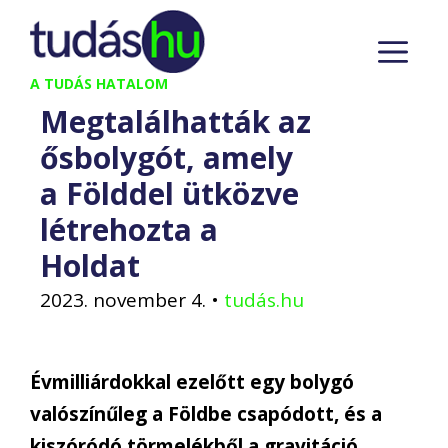
Kilépés
M
a
tartalomba
A TUDÁS HATALOM
Megtalálhatták az
ősbolygót, amely
a Földdel ütközve
létrehozta a
Holdat
2023. november 4.
•
tudás.hu
Évmilliárdokkal ezelőtt egy bolygó
valószínűleg a Földbe csapódott, és a
kiszóródó törmelékből a gravitáció