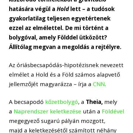
hatására végül a
Hold
lett – a tudósok
gyakorlatilag teljesen egyetértenek
ezzel az elmélettel. De mi történt a
bolygóval, amely Földdel ütközött?
Állítólag megvan a megoldás a rejtélyre.
Az óriásbecsapódás-hipotézisnek nevezett
elmélet a Hold és a Föld számos alapvető
jellemzőjét magyarázza – írja a
CNN
.
A becsapodó
kőzetbolygó
, a
Theia,
mely
a
Naprendszer keletkezése
után a
Földével
megegyező sugarú pályán mozgott,
majd a keletkezésétől számított néhány