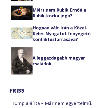
Miért nem Rubik Ernőé a
Rubik-kocka joga?
Hogyan vált Irán a Közel-
Kelet Nyugatot fenyegető
konfliktusforrásává?
A leggazdagabb magyar
családok
FRISS
Trump aláírta – Már nem egyértelmű,