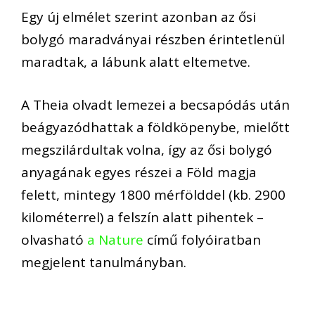
Egy új elmélet szerint azonban az ősi
bolygó maradványai részben érintetlenül
maradtak, a lábunk alatt eltemetve.
A Theia olvadt lemezei a becsapódás után
beágyazódhattak a földköpenybe, mielőtt
megszilárdultak volna, így az ősi bolygó
anyagának egyes részei a Föld magja
felett, mintegy 1800 mérfölddel (kb. 2900
kilométerrel) a felszín alatt pihentek –
olvasható
a Nature
című folyóiratban
megjelent tanulmányban.