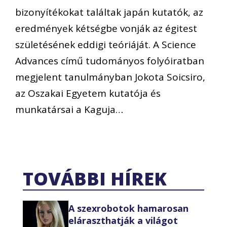
bizonyítékokat találtak japán kutatók, az
eredmények kétségbe vonják az égitest
születésének eddigi teóriáját. A Science
Advances című tudományos folyóiratban
megjelent tanulmányban Jokota Soicsiro,
az Oszakai Egyetem kutatója és
munkatársai a Kaguja…
TOVÁBBI HÍREK
A szexrobotok hamarosan
eláraszthatják a világot