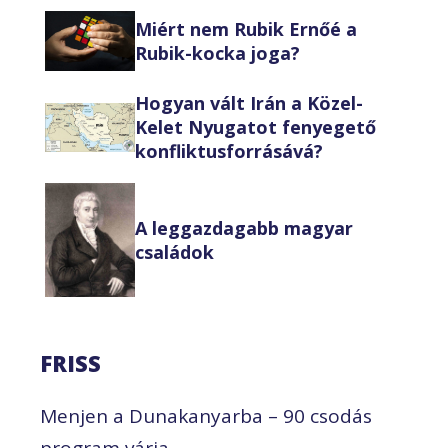
Miért nem Rubik Ernőé a
Rubik-kocka joga?
Hogyan vált Irán a Közel-
Kelet Nyugatot fenyegető
konfliktusforrásává?
A leggazdagabb magyar
családok
FRISS
Menjen a Dunakanyarba – 90 csodás