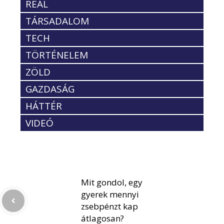
REÁL
TÁRSADALOM
TECH
TÖRTÉNELEM
ZÖLD
GAZDASÁG
HÁTTÉR
VIDEÓ
Mit gondol, egy
gyerek mennyi
zsebpénzt kap
átlagosan?