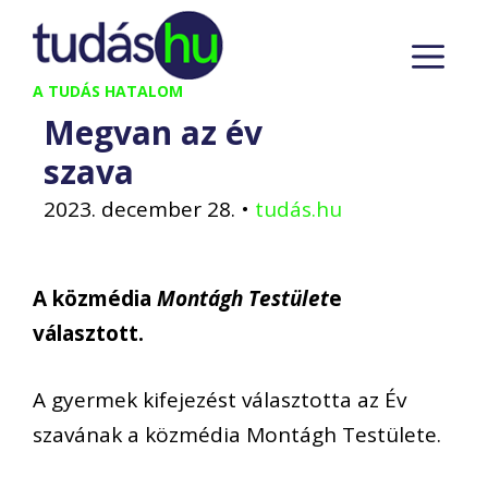
Kilépés
M
a
tartalomba
A TUDÁS HATALOM
Megvan az év
szava
2023. december 28.
•
tudás.hu
A közmédia
Montágh Testület
e
választott.
A gyermek kifejezést választotta az Év
szavának a közmédia Montágh Testülete.