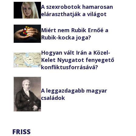
A szexrobotok hamarosan
eláraszthatják a világot
Miért nem Rubik Ernőé a
Rubik-kocka joga?
Hogyan vált Irán a Közel-
Kelet Nyugatot fenyegető
konfliktusforrásává?
A leggazdagabb magyar
családok
FRISS