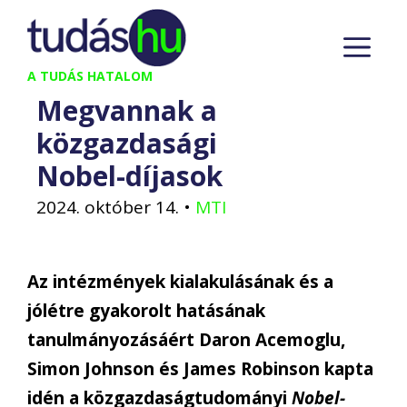
Kilépés
M
a
tartalomba
A TUDÁS HATALOM
Megvannak a
közgazdasági
Nobel-díjasok
2024. október 14.
•
MTI
Az intézmények kialakulásának és a
jólétre gyakorolt hatásának
tanulmányozásáért Daron Acemoglu,
Simon Johnson és James Robinson kapta
idén a közgazdaságtudományi
Nobel-