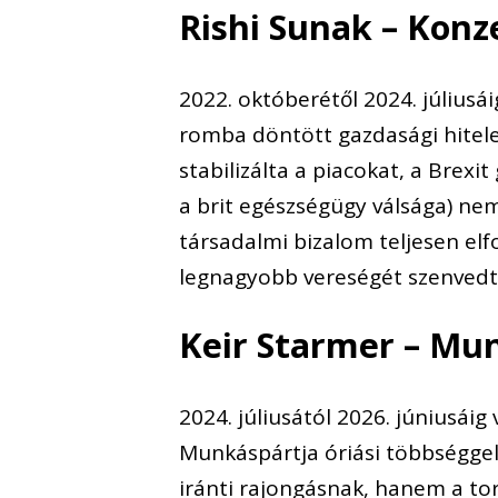
Rishi Sunak – Konz
2022. októberétől 2024. júliusái
romba döntött gazdasági hitele
stabilizálta a piacokat, a Brexi
a brit egészségügy válsága) ne
társadalmi bizalom teljesen elf
legnagyobb vereségét szenvedte
Keir Starmer – Mu
2024. júliusától 2026. júniusáig
Munkáspártja óriási többséggel
iránti rajongásnak, hanem a tor