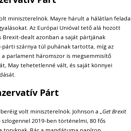
volt miniszterelnök. Mayre hárult a hálátlan felada
rgyalásokat. Az Európai Unióval tető alá hozott
s Brexit-dealt azonban a saját pártjának
-párti szárnya túl puhának tartotta, míg az
n a parlament háromszor is megsemmisítő
át, May tehetetlenné vált, és saját könnyei
dását.
nzervatív Párt
mberéig volt miniszterelnök. Johnson a
„Get Brexit
) szlogennel 2019-ben történelmi, 80 fős
 a toryknak. Bár a mandátuma papíron