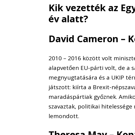
Kik vezették az Egy
év alatt?
David Cameron – K
2010 – 2016 között volt miniszt
alapvetően EU-párti volt, de a s
megnyugtatására és a UKIP tér
játszott: kiírta a Brexit-népsza
maradáspártiak győznek. Amikor
szavaztak, politikai hitelessé
lemondott.
Theresa May – Kon