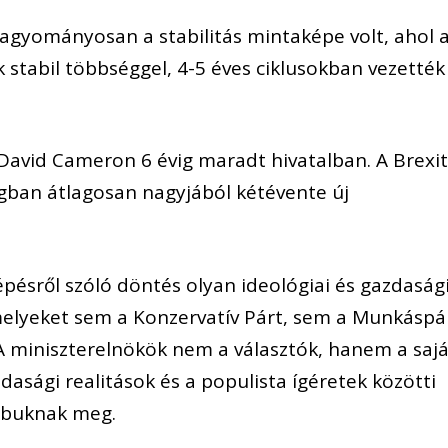
hagyományosan a stabilitás mintaképe volt, ahol 
 stabil többséggel, 4-5 éves ciklusokban vezették
 David Cameron 6 évig maradt hivatalban. A Brexi
ágban átlagosan nagyjából kétévente új
pésről szóló döntés olyan ideológiai és gazdaság
melyeket sem a Konzervatív Párt, sem a Munkáspá
 A miniszterelnökök nem a választók, hanem a sajá
zdasági realitások és a populista ígéretek közötti
t buknak meg.