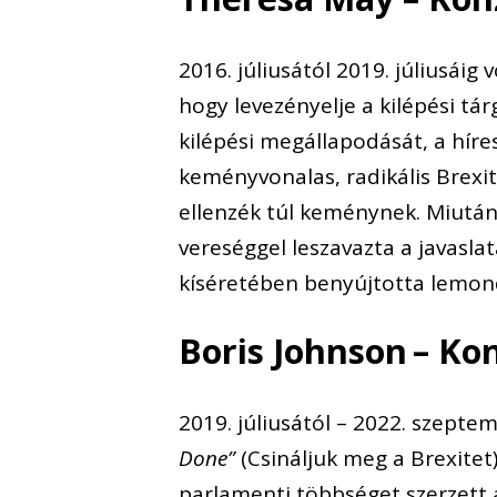
2016. júliusától 2019. júliusáig 
hogy levezényelje a kilépési tá
kilépési megállapodását, a híre
keményvonalas, radikális Brexit
ellenzék túl keménynek. Miutá
vereséggel leszavazta a javaslat
kíséretében benyújtotta lemon
Boris Johnson
– Ko
2019. júliusától – 2022. szepte
Done”
(Csináljuk meg a Brexitet
parlamenti többséget szerzett