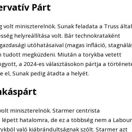
ervatív Párt
g volt miniszterelnök. Sunak feladata a Truss álta
sség helyreállítása volt. Bár technokrataként
t gazdasági utóhatásaival (magas infláció, stagnálá
m tudott megküzdeni. Miután a torykba vetett
ogyott, a 2024-es választásokon pártja a történet
 el, Sunak pedig átadta a helyét.
nkáspárt
 volt miniszterelnök. Starmer centrista
 lépett hatalomra, de ez a többség nem a Labou
ykból való kiábrándultságnak szólt. Starmer azt