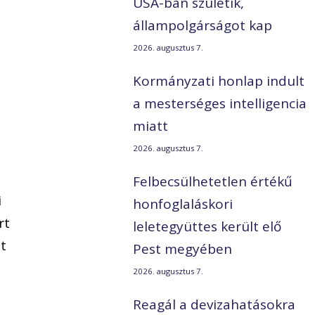
USA-ban születik,
a
állampolgárságot kap
2026. augusztus 7.
Kormányzati honlap indult
a mesterséges intelligencia
t
miatt
2026. augusztus 7.
Felbecsülhetetlen értékű
i
honfoglaláskori
rt
leletegyüttes került elő
t
Pest megyében
2026. augusztus 7.
Reagál a devizahatásokra