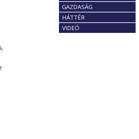
GAZDASÁG
HÁTTÉR
l
VIDEÓ
s,
e
r