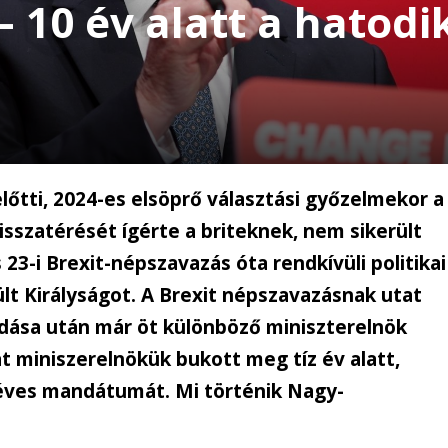
 – 10 év alatt a hatod
előtti, 2024-es elsöprő választási győzelmekor a
isszatérését ígérte a briteknek, nem sikerült
 23-i Brexit-népszavazás óta rendkívüli politikai
sült Királyságot. A Brexit népszavazásnak utat
ása után már öt különböző miniszterelnök
t miniszerelnökük bukott meg tíz év alatt,
 éves mandátumát. Mi történik Nagy-