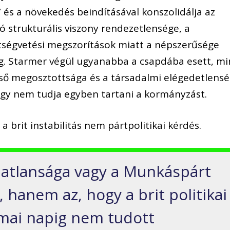
l” és a növekedés beindításával konszolidálja az
ó strukturális viszony rendezetlensége, a
tségvetési megszorítások miatt a népszerűsége
. Starmer végül ugyanabba a csapdába esett, mi
első megosztottsága és a társadalmi elégedetlens
hogy nem tudja egyben tartani a kormányzást.
 a brit instabilitás nem pártpolitikai kérdés.
matlansága vagy a Munkáspárt
 hanem az, hogy a brit politikai
a mai napig nem tudott