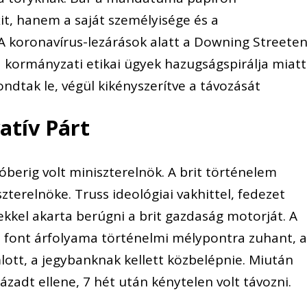
it, hanem a saját személyisége és a
A koronavírus-lezárások alatt a Downing Streete
t a kormányzati etikai ügyek hazugságspirálja miatt
ndtak le, végül kikényszerítve a távozását
atív Párt
berig volt miniszterelnök. A brit történelem
zterelnöke. Truss ideológiai vakhittel, fedezet
ekkel akarta berúgni a brit gazdaság motorját. A
a font árfolyama történelmi mélypontra zuhant, 
lott, a jegybanknak kellett közbelépnie. Miután
llázadt ellene, 7 hét után kénytelen volt távozni.