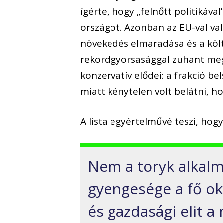
ígérte, hogy „felnőtt politikáva
országot. Azonban az EU-val val
növekedés elmaradása és a köl
rekordgyorsasággal zuhant meg
konzervatív elődei: a frakció b
miatt kénytelen volt belátni, 
A lista egyértelművé teszi, hogy
Nem a toryk alkal
gyengesége a fő ok,
és gazdasági elit 