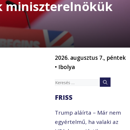
ik miniszterelnökük
2026. augusztus 7., péntek
• Ibolya
Keresés:
FRISS
Trump aláírta – Már nem
egyértelmű, ha valaki az