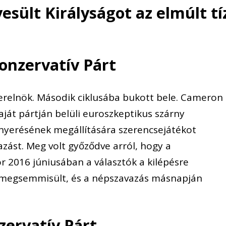
esült Királyságot az elmúlt tí
onzervatív Párt
erelnök. Második ciklusába bukott bele.
Cameron
aját pártján belüli euroszkeptikus szárny
nyerésének megállítására szerencsejátékot
vazást. Meg volt győződve arról, hogy a
 2016 júniusában a választók a kilépésre
ge megsemmisült, és a népszavazás másnapján
zervatív Párt