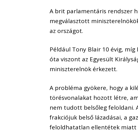
A brit parlamentáris rendszer 
megválasztott miniszterelnökök
az országot.
Például Tony Blair 10 évig, míg
óta viszont az Egyesült Királys
miniszterelnök érkezett.
A probléma gyökere, hogy a kilé
törésvonalakat hozott létre, a
nem tudott belsőleg feloldani.
frakciójuk belső lázadásai, a ga
feloldhatatlan ellentétek miat