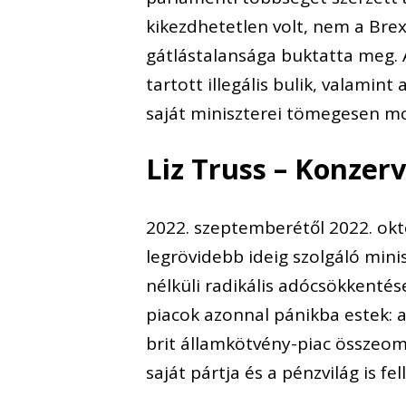
kikezdhetetlen volt, nem a Brex
gátlástalansága buktatta meg. 
tartott illegális bulik, valamin
saját miniszterei tömegesen mo
Liz Truss – Konzerv
2022. szeptemberétől 2022. októ
legrövidebb ideig szolgáló minis
nélküli radikális adócsökkentés
piacok azonnal pánikba estek: 
brit államkötvény-piac összeom
saját pártja és a pénzvilág is fe