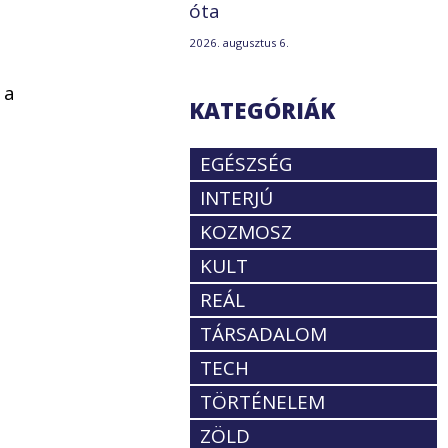
óta
2026. augusztus 6.
n
 a
KATEGÓRIÁK
EGÉSZSÉG
INTERJÚ
KOZMOSZ
KULT
REÁL
TÁRSADALOM
a
TECH
TÖRTÉNELEM
ZÖLD