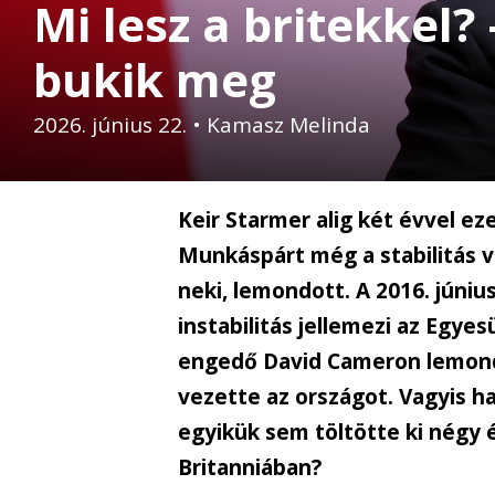
Mi lesz a britekkel?
bukik meg
2026. június 22.
•
Kamasz Melinda
Keir Starmer alig két évvel ez
Munkáspárt még a stabilitás v
neki, lemondott. A 2016. június
instabilitás jellemezi az Egye
engedő David Cameron lemond
vezette az országot. Vagyis ha
egyikük sem töltötte ki négy
Britanniában?