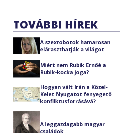
TOVÁBBI HÍREK
A szexrobotok hamarosan
eláraszthatják a világot
Miért nem Rubik Ernőé a
Rubik-kocka joga?
Hogyan vált Irán a Közel-
Kelet Nyugatot fenyegető
konfliktusforrásává?
A leggazdagabb magyar
családok