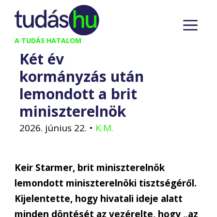
Kilépés
M
a
tartalomba
A TUDÁS HATALOM
Két év
kormányzás után
lemondott a brit
miniszterelnök
2026. június 22.
•
K.M.
Keir Starmer, brit miniszterelnök
lemondott miniszterelnöki tisztségéről.
Kijelentette, hogy hivatali ideje alatt
minden döntését az vezérelte, hogy „az