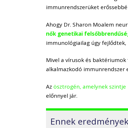
immunrendszerüket erőssebbé é
Ahogy Dr. Sharon Moalem neuro
nők genetikai felsőbbrendűsé
immunológiailag úgy fejlődtek, 
Mivel a vírusok és baktériumo
alkalmazkodó immunrendszer e
Az
ösztrogén, amelynek szintj
előnnyel jár.
Ennek eredmények