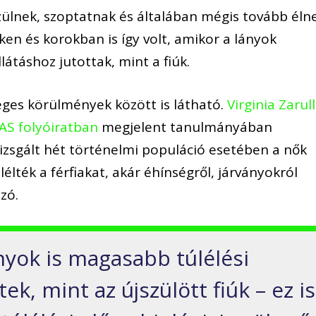
zülnek, szoptatnak és általában mégis tovább éln
ken és korokban is így volt, amikor a lányok
látáshoz jutottak, mint a fiúk.
éges körülmények között is látható.
Virginia Zarull
AS folyóiratban
megjelent tanulmányában
vizsgált hét történelmi populáció esetében a nők
élték a férfiakat, akár éhínségről, járványokról
zó.
nyok is magasabb túlélési
k, mint az újszülött fiúk – ez is