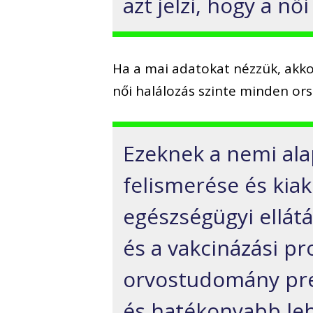
azt jelzi, hogy a nő
Ha a mai adatokat nézzük, akko
női halálozás szinte minden or
Ezeknek a nemi al
felismerése és kiak
egészségügyi ellátá
és a vakcinázási pro
orvostudomány pre
és hatékonyabb leh