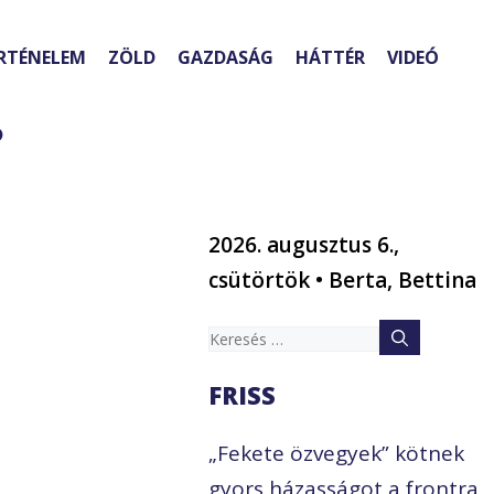
RTÉNELEM
ZÖLD
GAZDASÁG
HÁTTÉR
VIDEÓ
?
2026. augusztus 6.,
csütörtök • Berta, Bettina
Keresés:
FRISS
„Fekete özvegyek” kötnek
gyors házasságot a frontra