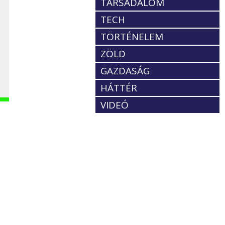
TÁRSADALOM
TECH
TÖRTÉNELEM
ZÖLD
GAZDASÁG
HÁTTÉR
VIDEÓ