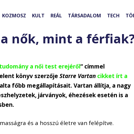
KOZMOSZ
KULT
REÁL
TÁRSADALOM
TECH
TÖ
a nők, mint a férfiak
tudomány a női test erejéről
” címmel
lent könyv szerzője
Starre Vartan
cikket írt a
lta főbb megállapításait. Vartan állítja, a nagy
szhelyzetek, járványok, éhezések esetén is a
sben.
lmasságra és a hosszú életre van felépítve.