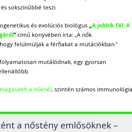
s sokszínűbbé teszi.
genetikus és evolúciós biológus
„
A jobbik fél: A
géről
”
című könyvében írta: „A nők
hogy felülmúlják a férfiakat a mutációkban.”
k folyamatosan mutálódnak, egy gyorsan
llenállóbb.
e magasabb a nőknél
, szintén számos immunológia
ént a nőstény emlősöknek –