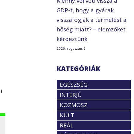
Mennyivel veti vissza a
GDP-t, hogy a gyárak
visszafogják a termelést a
hőség miatt? – elemzőket
kérdeztünk
2026. augusztus 5.
KATEGÓRIÁK
EGÉSZSÉG
i
INTERJÚ
KOZMOSZ
KULT
REÁL