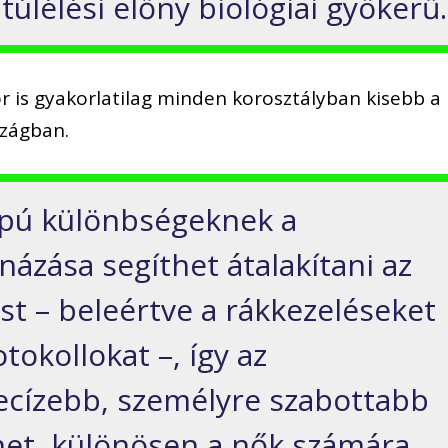
i túlélési előny biológiai gyökerű.
r is gyakorlatilag minden korosztályban kisebb a
szágban.
apú különbségeknek a
názása segíthet átalakítani az
st – beleértve a rákkezeléseket
tokollokat –, így az
cízebb, személyre szabottabb
et, különösen a nők számára.