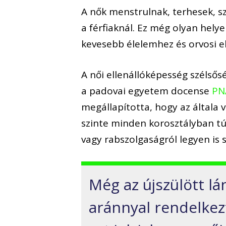
A nők menstrulnak, terhesek, s
a férfiaknál. Ez még olyan helye
kevesebb élelemhez és orvosi el
A női ellenállóképesség szélsős
a padovai egyetem docense
PN
megállapította, hogy az általa 
szinte minden korosztályban túl
vagy rabszolgaságról legyen is s
Még az újszülött lá
aránnyal rendelkezte