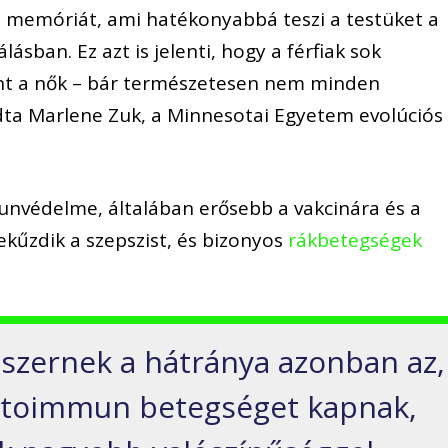
 memóriát, ami hatékonyabbá teszi a testüket a
ásban. Ez azt is jelenti, hogy a férfiak sok
nt a nők – bár természetesen nem minden
dta Marlene Zuk, a Minnesotai Egyetem evolúciós
unvédelme, általában erősebb a vakcinára és a
lekűzdik a szepszist, és bizonyos
rákbetegségek
szernek a hátránya azonban az,
utoimmun betegséget kapnak,