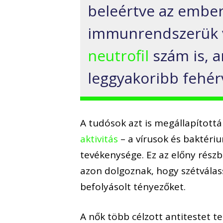
beleértve az ember
immunrendszerük v
neutrofil
szám is, a
leggyakoribb fehérv
A tudósok azt is megállapított
aktivitás
– a vírusok és baktéri
tevékenysége. Ez az előny rész
azon dolgoznak, hogy szétválas
befolyásolt tényezőket.
A nők több célzott antitestet t