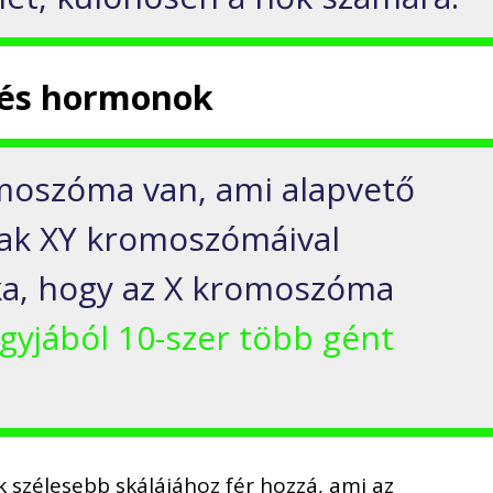
és hormonok
moszóma van, ami alapvető
fiak XY kromoszómáival
a, hogy az X kromoszóma
gyjából 10-szer több gént
 szélesebb skálájához fér hozzá, ami az