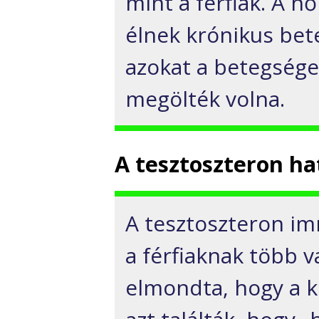
mint a férfiak. A 
élnek krónikus bet
azokat a betegsége
megölték volna.
A tesztoszteron ha
A tesztoszteron i
a férfiaknak több v
elmondta, hogy a k