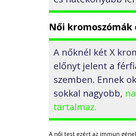
Női kromoszómák 
A nőknél két X kro
előnyt jelent a fér
szemben. Ennek ok
sokkal nagyobb,
na
tartalmaz.
A női test ezért az immun gének