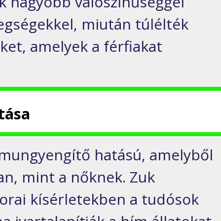
nők nagyobb valószínűséggel
egségekkel, miután túlélték
ket, amelyek a férfiakat
tása
mmungyengítő hatású, amelyből
an, mint a nőknek. Zuk
orai kísérletekben a tudósok