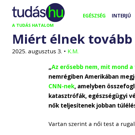
Kilépés
a
EGÉSZSÉG
INTERJÚ
tartalomba
A TUDÁS HATALOM
Miért élnek tovább 
2025. augusztus 3.
•
K.M.
„
Az erősebb nem, mit mond a 
nemrégiben Amerikában megje
CNN-nek
, amelyben összefogla
katasztrófák, egészségügyi vé
nők teljesítenek jobban túlélé
Vartan szerint a női test a ruga