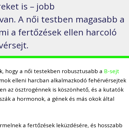
eket is – jobb
an. A női testben magasabb a
mi a fertőzések ellen harcoló
érsejt.
ák, hogy a női testekben robusztusabb a
B-sejt
umok elleni harcban alkalmazkodó fehérvérsejtek
ben az ösztrogénnek is köszönhető, és a kutatók
szák a hormonok, a gének és más okok által
ermelnek a fertőzések leküzdésére, és hosszabb