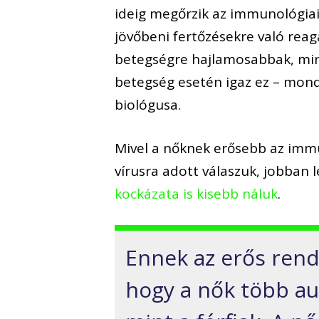
ideig megőrzik az immunológiai
jövőbeni fertőzésekre való reagál
betegségre hajlamosabbak, mi
betegség esetén igaz ez – mon
biológusa.
Mivel a nőknek erősebb az imm
vírusra adott válaszuk, jobban 
kockázata is kisebb náluk
.
Ennek az erős rend
hogy a nők több a