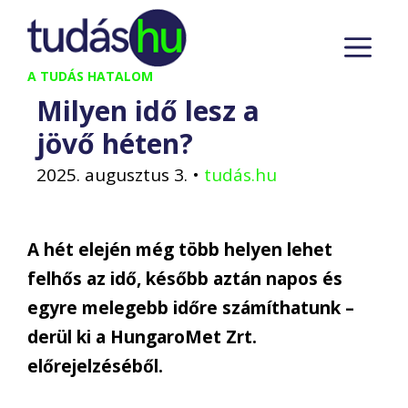
Kilépés
M
a
tartalomba
A TUDÁS HATALOM
Milyen idő lesz a
jövő héten?
2025. augusztus 3.
•
tudás.hu
A hét elején még több helyen lehet
felhős az idő, később aztán napos és
egyre melegebb időre számíthatunk –
derül ki a HungaroMet Zrt.
előrejelzéséből.