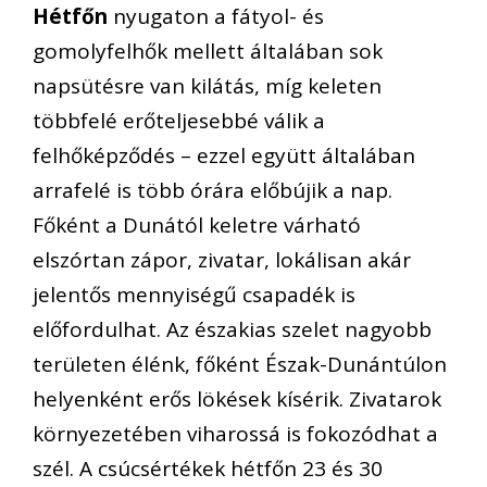
Hétfőn
nyugaton a fátyol- és
gomolyfelhők mellett általában sok
napsütésre van kilátás, míg keleten
többfelé erőteljesebbé válik a
felhőképződés – ezzel együtt általában
arrafelé is több órára előbújik a nap.
Főként a Dunától keletre várható
elszórtan zápor, zivatar, lokálisan akár
jelentős mennyiségű csapadék is
előfordulhat. Az északias szelet nagyobb
területen élénk, főként Észak-Dunántúlon
helyenként erős lökések kísérik. Zivatarok
környezetében viharossá is fokozódhat a
szél. A csúcsértékek hétfőn 23 és 30