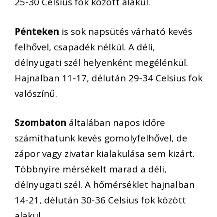
25-30 Celsius fok között alakul.
Pénteken
is sok napsütés várható kevés
felhővel, csapadék nélkül. A déli,
délnyugati szél helyenként megélénkül.
Hajnalban 11-17, délután 29-34 Celsius fok
valószínű.
Szombaton
általában napos időre
számíthatunk kevés gomolyfelhővel, de
zápor vagy zivatar kialakulása sem kizárt.
Többnyire mérsékelt marad a déli,
délnyugati szél. A hőmérséklet hajnalban
14-21, délután 30-36 Celsius fok között
alakul.