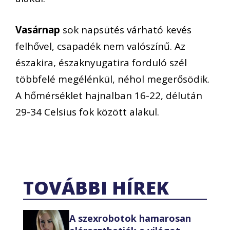
Vasárnap
sok napsütés várható kevés
felhővel, csapadék nem valószínű. Az
északira, északnyugatira forduló szél
többfelé megélénkül, néhol megerősödik.
A hőmérséklet hajnalban 16-22, délután
29-34 Celsius fok között alakul.
TOVÁBBI HÍREK
A szexrobotok hamarosan