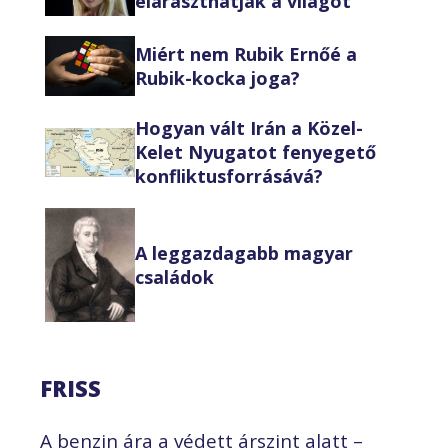
eláraszthatják a világot
Miért nem Rubik Ernőé a
Rubik-kocka joga?
Hogyan vált Irán a Közel-
Kelet Nyugatot fenyegető
konfliktusforrásává?
A leggazdagabb magyar
családok
FRISS
A benzin ára a védett árszint alatt –