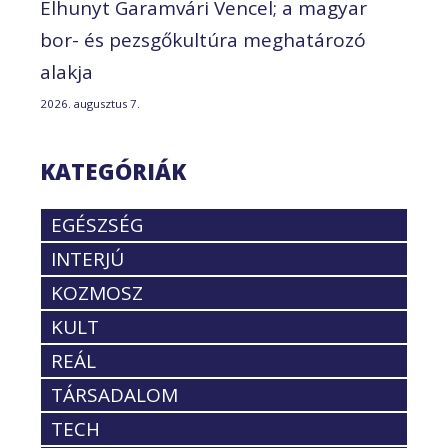
Elhunyt Garamvári Vencel; a magyar
bor- és pezsgőkultúra meghatározó
alakja
2026. augusztus 7.
KATEGÓRIÁK
EGÉSZSÉG
INTERJÚ
KOZMOSZ
KULT
REÁL
TÁRSADALOM
TECH