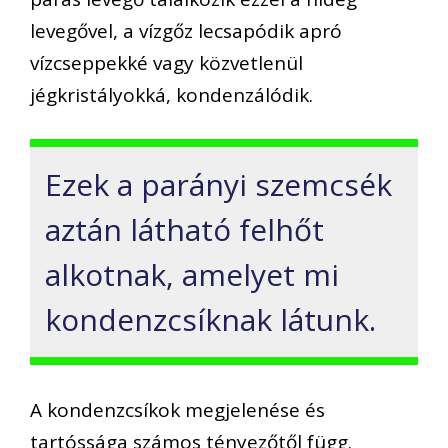
levegővel, a vízgőz lecsapódik apró
vízcseppekké vagy közvetlenül
jégkristályokká, kondenzálódik.
Ezek a parányi szemcsék
aztán látható felhőt
alkotnak, amelyet mi
kondenzcsíknak látunk.
A kondenzcsíkok megjelenése és
tartóssága számos tényezőtől függ.