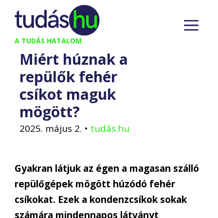
Kilépés
M
a
tartalomba
A TUDÁS HATALOM
Miért húznak a
repülők fehér
csíkot maguk
mögött?
2025. május 2.
•
tudás.hu
Gyakran látjuk az égen a magasan szálló
repülőgépek mögött húzódó fehér
csíkokat. Ezek a kondenzcsíkok sokak
számára mindennapos látványt