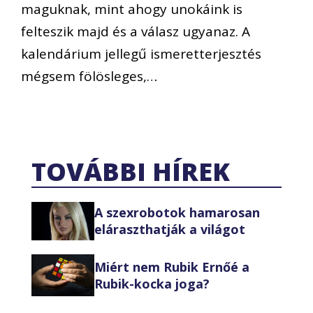
maguknak, mint ahogy unokáink is
felteszik majd és a válasz ugyanaz. A
kalendárium jellegű ismeretterjesztés
mégsem fölösleges,…
TOVÁBBI HÍREK
A szexrobotok hamarosan
eláraszthatják a világot
Miért nem Rubik Ernőé a
Rubik-kocka joga?