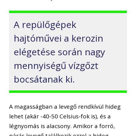
A repülőgépek
hajtóművei a kerozin
elégetése során nagy
mennyiségű vízgőzt
bocsátanak ki.
A magasságban a levegő rendkívül hideg
lehet (akár -40-50 Celsius-fok is), és a
légnyomás is alacsony. Amikor a forró,
párás levegő találkozik ezzel a hideg