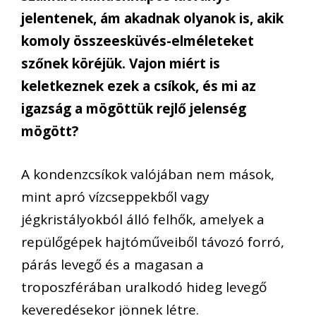
jelentenek, ám akadnak olyanok is, akik
komoly összeesküvés-elméleteket
szőnek köréjük. Vajon miért is
keletkeznek ezek a csíkok, és mi az
igazság a mögöttük rejlő jelenség
mögött?
A kondenzcsíkok valójában nem mások,
mint apró vízcseppekből vagy
jégkristályokból álló felhők, amelyek a
repülőgépek hajtóműveiből távozó forró,
párás levegő és a magasan a
troposzférában uralkodó hideg levegő
keveredésekor jönnek létre.