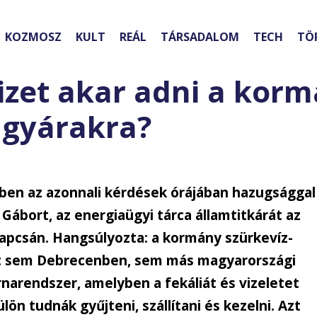
KOZMOSZ
KULT
REÁL
TÁRSADALOM
TECH
TÖ
izet akar adni a korm
ugyárakra?
tben az azonnali kérdések órájában hazugsággal
Gábort, az energiaügyi tárca államtitkárát az
apcsán. Hangsúlyozta: a kormány szürkevíz-
ott sem Debrecenben, sem más magyarországi
rnarendszer, amelyben a fekáliát és vizeletet
ön tudnák gyűjteni, szállítani és kezelni. Azt