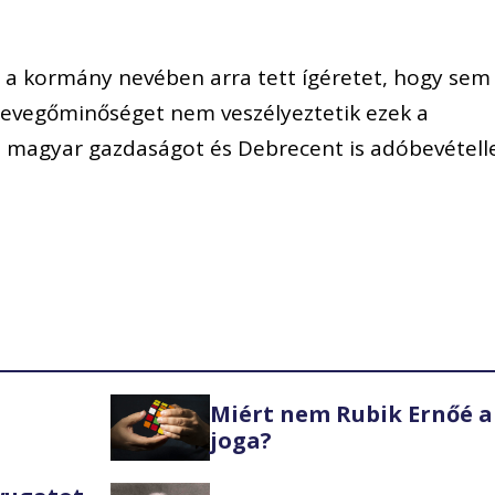
n a kormány nevében arra tett ígéretet, hogy sem
 levegőminőséget nem veszélyeztetik ezek a
 magyar gazdaságot és Debrecent is adóbevétell
Miért nem Rubik Ernőé a
joga?