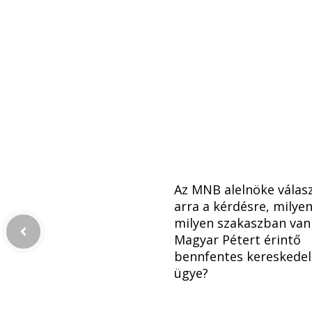
Az MNB alelnöke válasz
arra a kérdésre, milye
milyen szakaszban van
Magyar Pétert érintő
bennfentes kereskede
ügye?