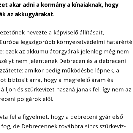
zet akar adni a kormány a kínaiaknak, hogy
ák az akkugyárakat.
ezetőnek nevezte a képviselő állításait,
Európa legszigorúbb környezetvédelmi határérté
zte: ezek az akkumulátorgyárak jelenleg még nem
zélyt nem jelentenek Debrecen és a debreceni
ozzátette: amikor pedig működésbe lépnek, a
ot biztosít arra, hogy a megfelelő áram és
álljon és szürkevizet használjanak fel, így nem az
receni polgárok elől.
vta fel a figyelmet, hogy a debreceni gyár első
fog, de Debrecennek továbbra sincs szürkevíz-