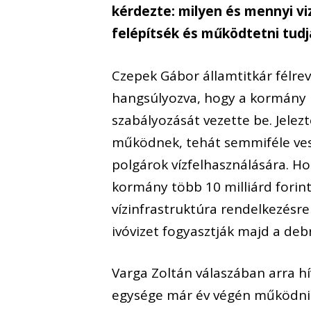
kérdezte: milyen és mennyi vi
felépítsék és működtetni tudj
Czepek Gábor államtitkár félrev
hangsúlyozva, hogy a kormány 
szabályozását vezette be. Jele
működnek, tehát semmiféle ves
polgárok vízfelhasználására. H
kormány több 10 milliárd forint
vízinfrastruktúra rendelkezésre 
ivóvizet fogyasztják majd a deb
Varga Zoltán válaszában arra hí
egysége már év végén működni 