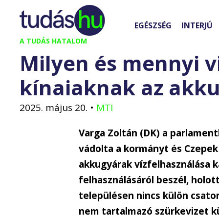
Kilépés
a
EGÉSZSÉG
INTERJÚ
tartalomba
A TUDÁS HATALOM
Milyen és mennyi v
kínaiaknak az akk
2025. május 20.
•
MTI
Varga Zoltán (DK) a parlamen
vádolta a kormányt és Czepek 
akkugyárak vízfelhasználása k
felhasználásáról beszél, hol
településen nincs külön csato
nem tartalmazó szürkevizet kül