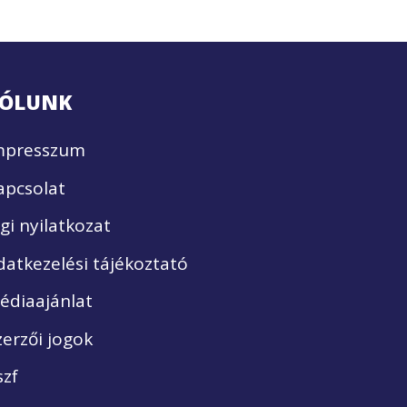
ÓLUNK
mpresszum
apcsolat
ogi nyilatkozat
datkezelési tájékoztató
édiaajánlat
zerzői jogok
szf