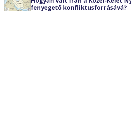
Hogyan vált Irán a Közel-Kelet 
fenyegető konfliktusforrásává?