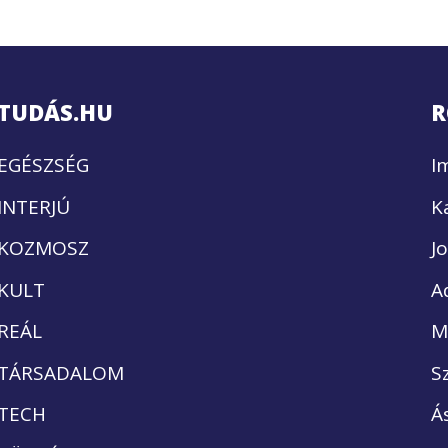
TUDÁS.HU
R
EGÉSZSÉG
I
INTERJÚ
K
KOZMOSZ
J
KULT
A
REÁL
M
TÁRSADALOM
S
TECH
Á