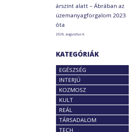
árszint alatt – Ábrában az
üzemanyagforgalom 2023
óta
2026. augusztus 6.
KATEGÓRIÁK
EGÉSZSÉG
INTERJÚ
KOZMOSZ
KULT
REÁL
TÁRSADALOM
TECH