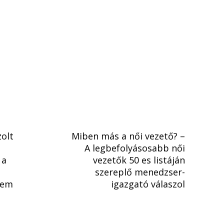
olt
Miben más a női vezető? –
n
A legbefolyásosabb női
 a
vezetők 50 es listáján
szereplő menedzser-
lem
igazgató válaszol