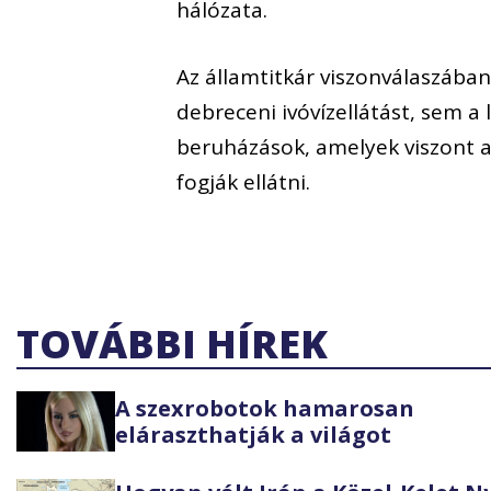
hálózata.
Az államtitkár viszonválaszába
debreceni ivóvízellátást, sem a
beruházások, amelyek viszont a
fogják ellátni.
TOVÁBBI HÍREK
A szexrobotok hamarosan
eláraszthatják a világot