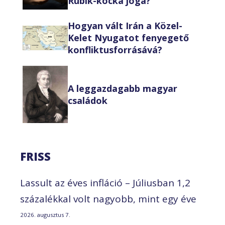
Rubik-kocka joga?
Hogyan vált Irán a Közel-
Kelet Nyugatot fenyegető
konfliktusforrásává?
A leggazdagabb magyar
családok
FRISS
Lassult az éves infláció – Júliusban 1,2
százalékkal volt nagyobb, mint egy éve
2026. augusztus 7.