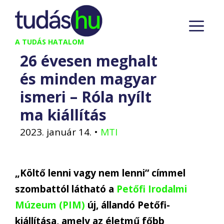
Kilépés
M
a
tartalomba
A TUDÁS HATALOM
26 évesen meghalt
és minden magyar
ismeri – Róla nyílt
ma kiállítás
2023. január 14.
•
MTI
„Költő lenni vagy nem lenni” címmel
szombattól látható a
Petőfi Irodalmi
Múzeum (PIM)
új, állandó Petőfi-
kiállítása, amely az életmű főbb