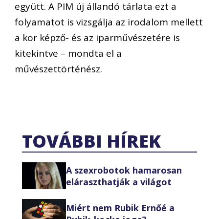
együtt. A PIM új állandó tárlata ezt a
folyamatot is vizsgálja az irodalom mellett
a kor képző- és az iparművészetére is
kitekintve – mondta el a
művészettörténész.
TOVÁBBI HÍREK
A szexrobotok hamarosan
eláraszthatják a világot
Miért nem Rubik Ernőé a