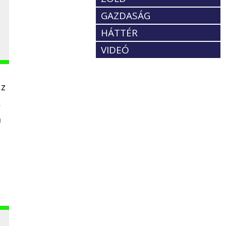
GAZDASÁG
HÁTTÉR
VIDEÓ
az
,
n