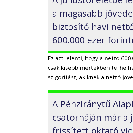
a magasabb jövede
biztosító havi nett
600.000 ezer forin
Ez azt jelenti, hogy a nettó 600
csak kisebb mértékben terhelhe
szigorítást, akiknek a nettó jöv
A Pénziránytű Alap
csatornáján már a j
frissített oktató vi