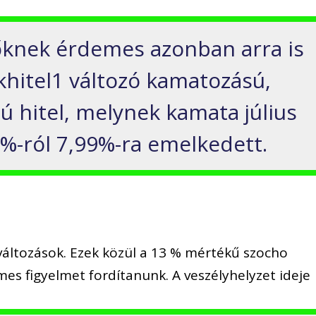
lőknek érdemes azonban arra is
ákhitel1 változó kamatozású,
ú hitel, melynek kamata július
9%-ról 7,99%-ra emelkedett.
 változások. Ezek közül a 13 % mértékű szocho
es figyelmet fordítanunk. A veszélyhelyzet ideje