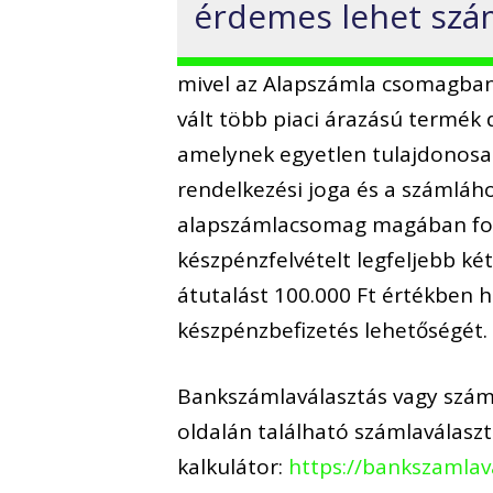
érdemes lehet szá
mivel az Alapszámla csomagban
vált több piaci árazású termék 
amelynek egyetlen tulajdonosa 
rendelkezési joga és a számláh
alapszámlacsomag magában fogla
készpénzfelvételt legfeljebb két
átutalást 100.000 Ft értékben h
készpénzbefizetés lehetőségét.
Bankszámlaválasztás vagy száml
oldalán található számlaválasz
kalkulátor:
https://bankszamlav