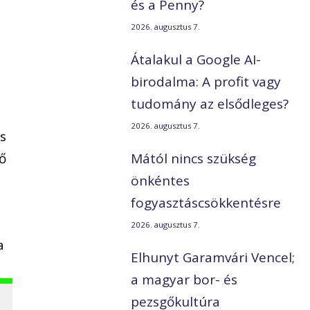
és a Penny?
2026. augusztus 7.
Átalakul a Google AI-
birodalma: A profit vagy
tudomány az elsődleges?
2026. augusztus 7.
s
tő
Mától nincs szükség
önkéntes
fogyasztáscsökkentésre
2026. augusztus 7.
a
Elhunyt Garamvári Vencel;
a magyar bor- és
pezsgőkultúra