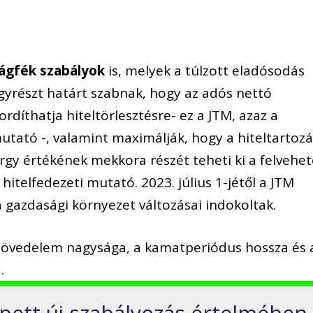
ágfék szabályok
is, melyek a túlzott eladósodás
 Egyrészt határt szabnak, hogy az adós nettó
díthatja hiteltörlesztésre- ez a JTM, azaz a
utató -, valamint maximálják, hogy a hiteltartozá
rgy értékének mekkora részét teheti ki a felvehe
 hitelfedezeti mutató. 2023. július 1-jétől a JTM
 gazdasági környezet változásai indokoltak.
a jövedelem nagysága, a kamatperiódus hossza és 
.
lépett új szabályozás értelmében