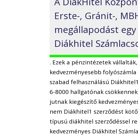
A DiákHitel Központ
Erste-, Gránit-, MB
megállapodást egy
Diákhitel Számlacs
. Ezek a pénzintézetek vállalták
kedvezményesebb folyószámla m
szabad felhasználású Diákhitel1
6-8000 hallgatónak csökkennek a
jutnak kiegészítő kedvezményes
nem Diákhitel1 szerződést kötő
típusú diákhitel szerződéssel r
kedvezményes Diákhitel Számla