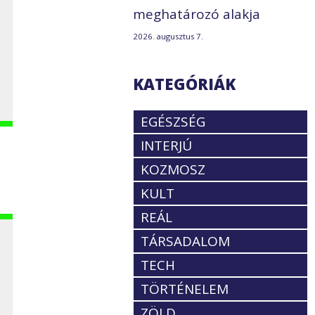
meghatározó alakja
2026. augusztus 7.
KATEGÓRIÁK
EGÉSZSÉG
INTERJÚ
KOZMOSZ
KULT
REÁL
TÁRSADALOM
TECH
TÖRTÉNELEM
ZÖLD