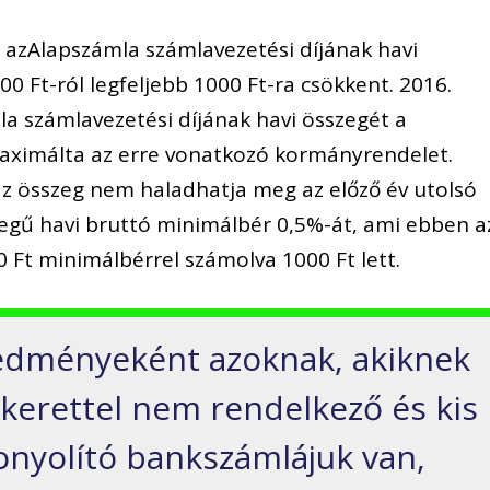
y azAlapszámla számlavezetési díjának havi
 Ft-ról legfeljebb 1000 Ft-ra csökkent. 2016.
la számlavezetési díjának havi összegét a
aximálta az erre vonatkozó kormányrendelet.
 az összeg nem haladhatja meg az előző év utolsó
egű havi bruttó minimálbér 0,5%-át, ami ebben a
0 Ft minimálbérrel számolva 1000 Ft lett.
redményeként azoknak, akiknek
lkerettel nem rendelkező és kis
nyolító bankszámlájuk van,