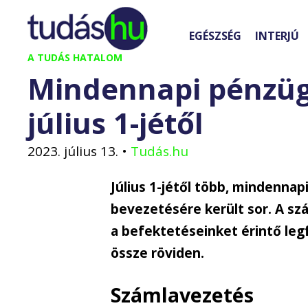
Kilépés
a
EGÉSZSÉG
INTERJÚ
tartalomba
A TUDÁS HATALOM
Mindennapi pénzügy
július 1-jétől
2023. július 13.
•
Tudás.hu
Július 1-jétől több, mindennap
bevezetésére került sor. A sz
a befektetéseinket érintő leg
össze röviden.
Számlavezetés