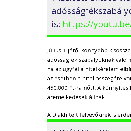
adósságfékszabályo
is:
https://youtu.b
Július 1-jétől könnyebb kisössze
adósságfék szabályoknak való m
ha az ügyfél a hitelkérelem elb
az esetben a hitel összegére vo
450.000 Ft-ra nőtt. A könnyítés 
áremelkedések állnak.
A Diákhitelt felvevőknek is érde