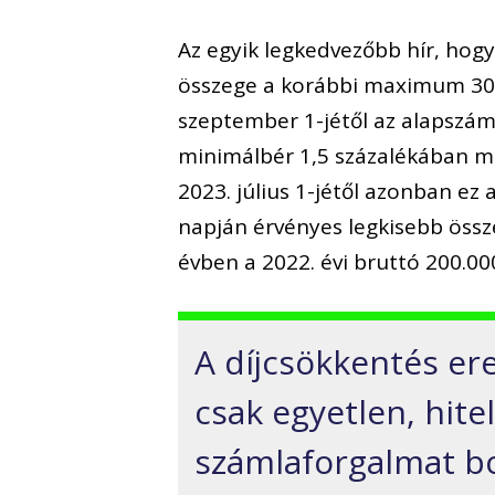
Az egyik legkedvezőbb hír, hog
összege a korábbi maximum 3000
szeptember 1-jétől az alapszám
minimálbér 1,5 százalékában m
2023. július 1-jétől azonban ez
napján érvényes legkisebb össz
évben a 2022. évi bruttó 200.00
A díjcsökkentés e
csak egyetlen, hite
számlaforgalmat bo