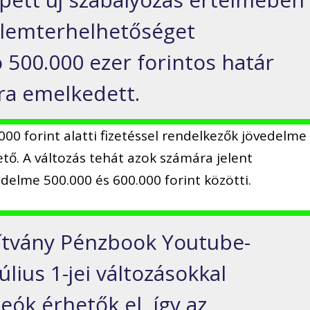
lemterhelhetőséget
ó 500.000 ezer forintos határ
tra emelkedett.
.000 forint alatti fizetéssel rendelkezők jövedelme
tő. A változás tehát azok számára jelent
edelme 500.000 és 600.000 forint közötti.
ítvány Pénzbook Youtube-
úlius 1-jei változásokkal
deók érhetők el, így az