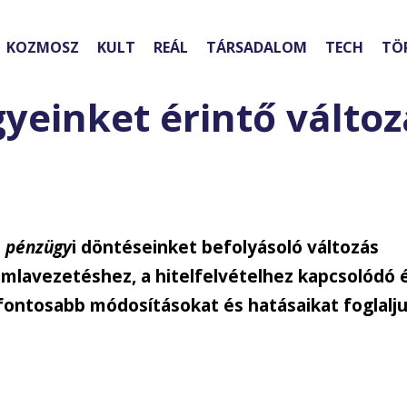
KOZMOSZ
KULT
REÁL
TÁRSADALOM
TECH
TÖ
einket érintő válto
i
pénzügy
i döntéseinket befolyásoló változás
ámlavezetéshez, a hitelfelvételhez kapcsolódó 
fontosabb módosításokat és hatásaikat foglalj