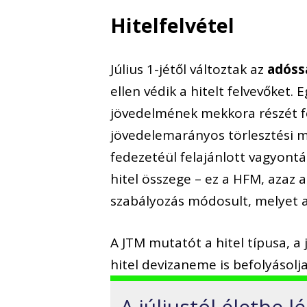
Hitelfelvétel
Július 1-jétől változtak az
adóss
ellen védik a hitelt felvevőket.
jövedelmének mekkora részét for
jövedelemarányos törlesztési m
fedezetéül felajánlott vagyontá
hitel összege – ez a HFM, azaz a
szabályozás módosult, melyet a
A JTM mutatót a hitel típusa, 
hitel devizaneme is befolyásolja
A júliustól életbe 