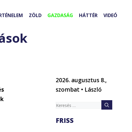
RTÉNELEM
ZÖLD
GAZDASÁG
HÁTTÉR
VIDEÓ
zások
2026. augusztus 8.,
és
szombat • László
uk
Keresés:
FRISS