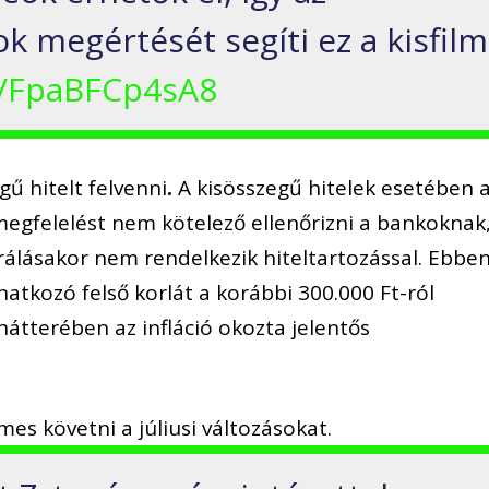
k megértését segíti ez a kisfilm
e/FpaBFCp4sA8
gű hitelt felvenni
.
A kisösszegű hitelek esetében 
egfelelést nem kötelező ellenőrizni a bankoknak
írálásakor nem rendelkezik hiteltartozással. Ebbe
natkozó felső korlát a korábbi 300.000 Ft-ról
hátterében az infláció okozta jelentős
mes követni a júliusi változásokat.