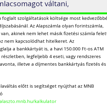
mlacsomagot váltani,
 foglalt szolgáltatások költsége most kedvezőbb
díjszabásánál. Az Alapszámla olyan forintszámla,
van, akinek nem lehet másik fizetési számla felet
oz nem kapcsolódhat hitelkeret. Az
lja a bankkártyát is, a havi 150.000 Ft-os ATM
 részletben, legfeljebb 4 eseti, vagy rendszeres
avonta, illetve a díjmentes bankkártyás fizetés és
aváltás előtt is segítséget nyújthat az MNB
tó
alaszto.mnb.hu/kalkulator