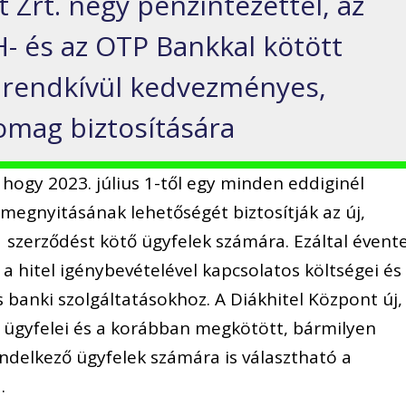
 Zrt. négy pénzintézettel, az
H- és az OTP Bankkal kötött
 rendkívül kedvezményes,
omag biztosítására
, hogy 2023. július 1-től egy minden eddiginél
egnyitásának lehetőségét biztosítják az új,
 szerződést kötő ügyfelek számára. Ezáltal évent
 hitel igénybevételével kapcsolatos költségei és
 banki szolgáltatásokhoz. A Diákhitel Központ új,
 ügyfelei és a korábban megkötött, bármilyen
endelkező ügyfelek számára is választható a
.