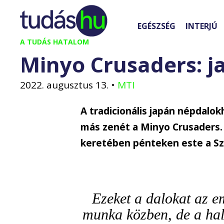
Kilépés
a
EGÉSZSÉG
INTERJÚ
tartalomba
A TUDÁS HATALOM
Minyo Crusaders: j
2022. augusztus 13.
•
MTI
A tradicionális japán népdalokh
más zenét a Minyo Crusaders.
keretében pénteken este a Sz
Ezeket a dalokat az e
munka közben, de a hal