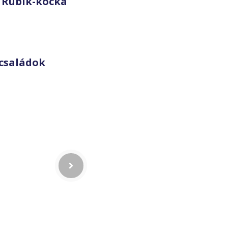
 Rubik-kocka
családok