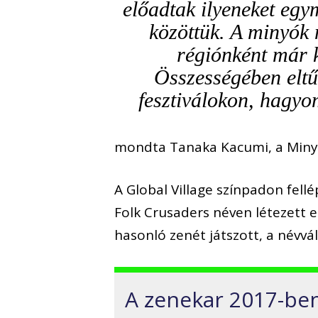
előadtak ilyeneket eg
közöttük. A minyók 
régiónként már 
Összességében eltű
fesztiválokon, hagy
mondta Tanaka Kacumi, a Minyo 
A Global Village színpadon fell
Folk Crusaders néven létezett
hasonló zenét játszott, a névvál
A zenekar 2017-be