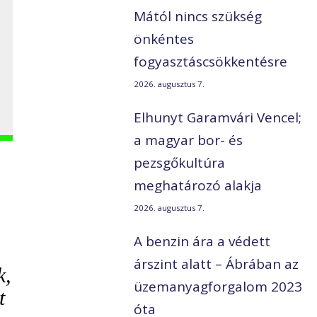
Mától nincs szükség
önkéntes
fogyasztáscsökkentésre
2026. augusztus 7.
Elhunyt Garamvári Vencel;
a magyar bor- és
pezsgőkultúra
meghatározó alakja
2026. augusztus 7.
A benzin ára a védett
árszint alatt – Ábrában az
k,
üzemanyagforgalom 2023
t
óta