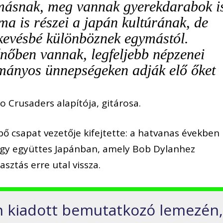
ymásnak, meg vannak gyerekdarabok i
ma is részei a japán kultúrának, de
kevésbé különböznek egymástól.
nőben vannak, legfeljebb népzenei
ományos ünnepségeken adják elő őket
Crusaders alapítója, gitárosa.
épő csapat vezetője kifejtette: a hatvanas években
 egy együttes Japánban, amely Bob Dylanhez
asztás erre utal vissza.
n kiadott bemutatkozó lemezén