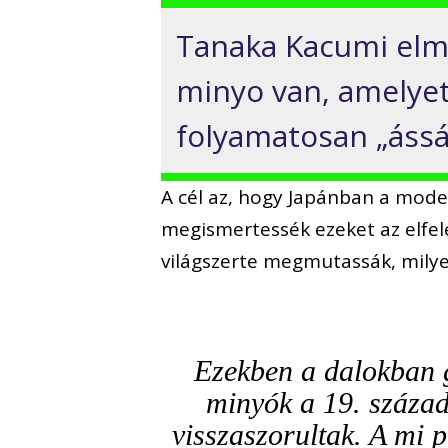
Tanaka Kacumi elm
minyo van, amelye
folyamatosan „ássá
A cél az, hogy Japánban a mode
megismertessék ezeket az elfele
világszerte megmutassák, milye
Ezekben a dalokban 
minyók a 19. század
visszaszorultak. A mi p