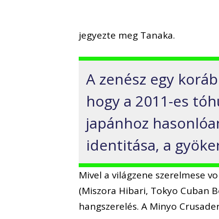
jegyezte meg Tanaka.
A zenész egy korább
hogy a 2011-es tóhu
japánhoz hasonlóan
identitása, a gyöker
Mivel a világzene szerelmese vo
(Miszora Hibari, Tokyo Cuban Bo
hangszerelés. A Minyo Crusade