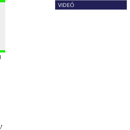
VIDEÓ
l
y