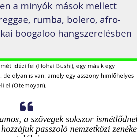
-en a minyók mások mellett
reggae, rumba, bolero, afro-
rikai boogaloo hangszerelésben
emét idézi fel (Hohai Bushi), egy másik egy
), de olyan is van, amely egy asszony himlőhelyes
li el (Otemoyan).
lamos, a szövegek sokszor ismétlődne
 hozzájuk passzoló nemzetközi zenéke