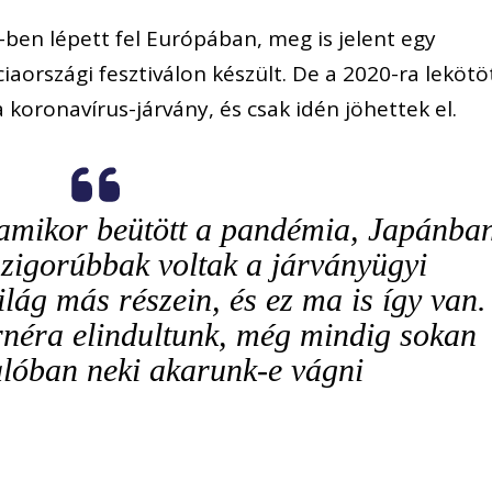
-ben lépett fel Európában, meg is jelent egy
iaországi fesztiválon készült. De a 2020-ra lekötö
 koronavírus-járvány, és csak idén jöhettek el.
 amikor beütött a pandémia, Japánba
szigorúbbak voltak a járványügyi
ilág más részein, és ez ma is így van.
rnéra elindultunk, még mindig sokan
alóban neki akarunk-e vágni