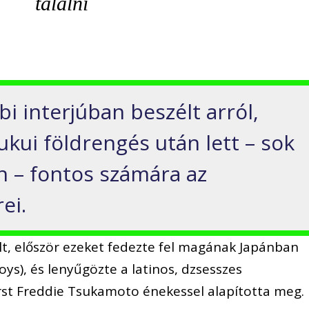
találni
i interjúban beszélt arról,
kui földrengés után lett – sok
 – fontos számára az
ei.
lt, először ezeket fedezte fel magának Japánban
ys), és lenyűgözte a latinos, dzsesszes
rst Freddie Tsukamoto énekessel alapította meg.