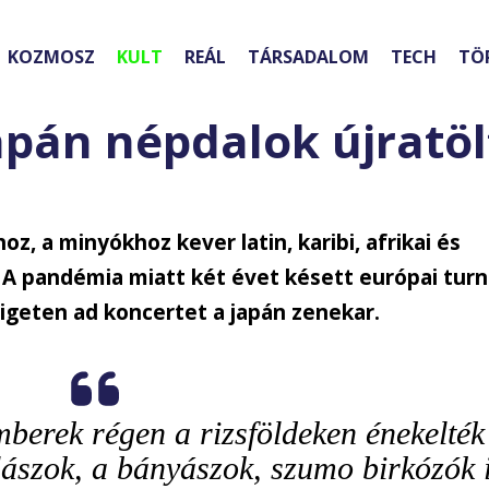
KOZMOSZ
KULT
REÁL
TÁRSADALOM
TECH
TÖ
apán népdalok újratöl
oz, a minyókhoz kever latin, karibi, afrikai és
 A pandémia miatt két évet késett európai tur
igeten ad koncertet a japán zenekar.
mberek régen a rizsföldeken énekelték
ászok, a bányászok, szumo birkózók 