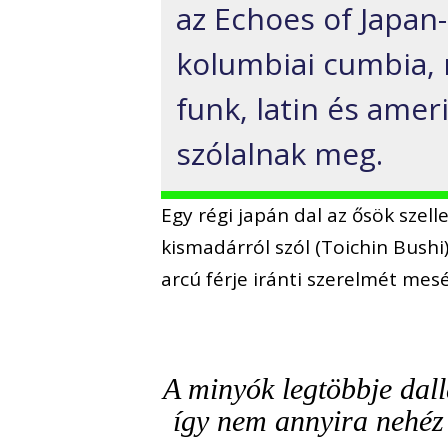
az Echoes of Japan
kolumbiai cumbia, 
funk, latin és ame
szólalnak meg.
Egy régi japán dal az ősök szell
kismadárról szól (Toichin Bushi
arcú férje iránti szerelmét mesé
A minyók legtöbbje dal
így nem annyira nehéz