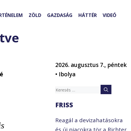
RTÉNELEM
ZÖLD
GAZDASÁG
HÁTTÉR
VIDEÓ
tve
2026. augusztus 7., péntek
né
• Ibolya
Keresés:
FRISS
Reagál a devizahatásokra
is
és új piacokra tör a Richter