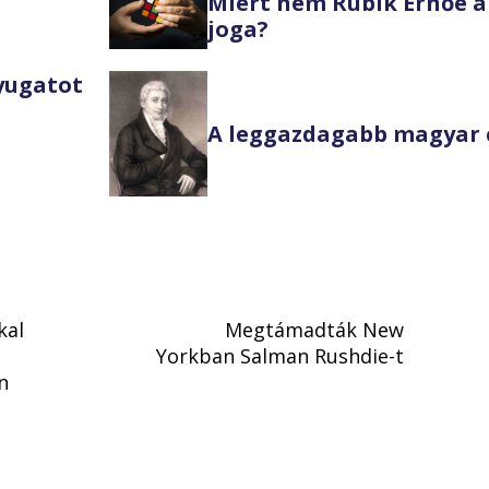
Miért nem Rubik Ernőé a
joga?
Nyugatot
A leggazdagabb magyar 
kal
Megtámadták New
Yorkban Salman Rushdie-t
n