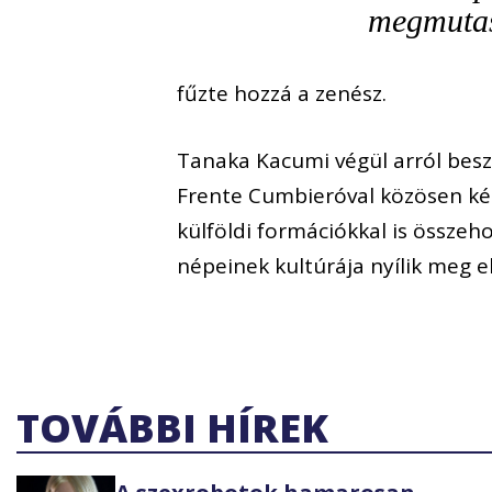
megmutas
fűzte hozzá a zenész.
Tanaka Kacumi végül arról beszé
Frente Cumbieróval közösen kész
külföldi formációkkal is össze
népeinek kultúrája nyílik meg e
TOVÁBBI HÍREK