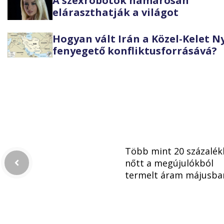
A szexrobotok hamarosan
eláraszthatják a világot
Hogyan vált Irán a Közel-Kelet 
fenyegető konfliktusforrásává?
Több mint 20 százalék
nőtt a megújulókból
termelt áram májusba