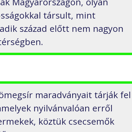
sak Magyarországon, olyan
sságokkal társult, mint
adik század előtt nem nagyon
térségben.
tömegsír maradványait tárják fel
amelyek nyilvánvalóan erről
yermekek, köztük csecsemők