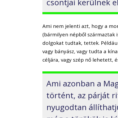
csontjai kerülnek e
Ami nem jelenti azt, hogy a mo
(bármilyen népből származtak i
dolgokat tudtak, tettek. Példáu
vagy bányász, vagy tudta a kín
céljára, vagy szép nő lehetett, é
Ami azonban a Magy
történt, az párját r
nyugodtan állíthat