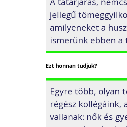
A tatárjárás, nemc
jellegű tömeggyilko
amilyeneket a husz
ismerünk ebben a 
Ezt honnan tudjuk?
Egyre több, olyan 
régész kollégáink, 
vallanak: nők és g