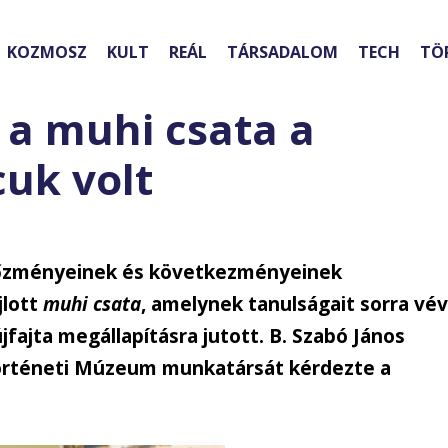
KOZMOSZ
KULT
REÁL
TÁRSADALOM
TECH
TÖ
 a muhi csata a
uk volt
előzményeinek és következményeinek
jlott
muhi csata
, amelynek tanulságait sorra vé
fajta megállapításra jutott. B. Szabó János
Történeti Múzeum munkatársát kérdezte a