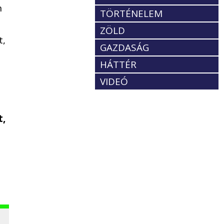
n
TÖRTÉNELEM
ZÖLD
t,
GAZDASÁG
HÁTTÉR
VIDEÓ
t,
e