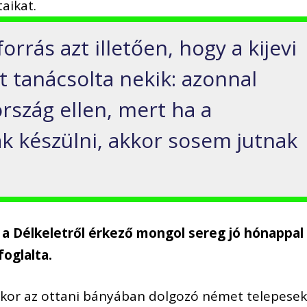
aikat.
rrás azt illetően, hogy a kijevi
zt tanácsolta nekik: azonnal
rszág ellen, mert ha a
k készülni, akkor sosem jutnak
l a Délkeletről érkező mongol sereg jó hónappal
foglalta.
mikor az ottani bányában dolgozó német telepese