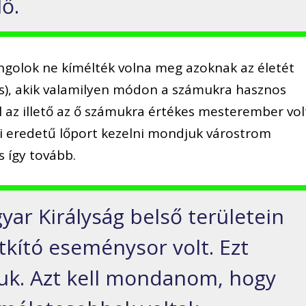
lő.
ngolok ne kímélték volna meg azoknak az életét
s), akik valamilyen módon a számukra hasznos
l az illető az ő számukra értékes mesterember vol
ai eredetű lőport kezelni mondjuk várostrom
s így tovább.
ar Királyság belső területein
itkító eseménysor volt. Ezt
juk. Azt kell mondanom, hogy