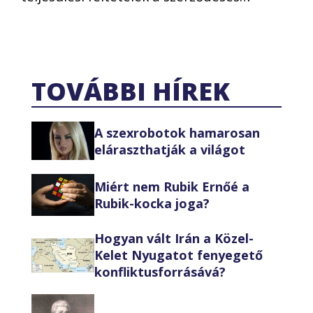
TOVÁBBI HÍREK
A szexrobotok hamarosan
eláraszthatják a világot
Miért nem Rubik Ernőé a
Rubik-kocka joga?
Hogyan vált Irán a Közel-
Kelet Nyugatot fenyegető
konfliktusforrásává?