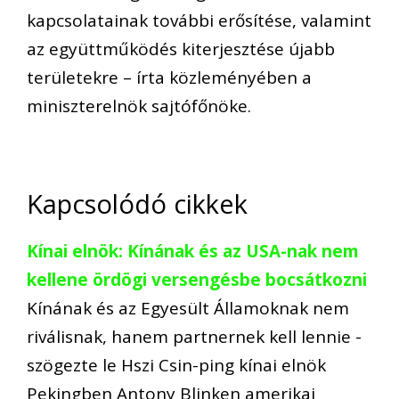
kapcsolatainak további erősítése, valamint
az együttműködés kiterjesztése újabb
területekre – írta közleményében a
miniszterelnök sajtófőnöke.
Kapcsolódó cikkek
Kínai elnök: Kínának és az USA-nak nem
kellene ördögi versengésbe bocsátkozni
Kínának és az Egyesült Államoknak nem
riválisnak, hanem partnernek kell lennie -
szögezte le Hszi Csin-ping kínai elnök
Pekingben Antony Blinken amerikai