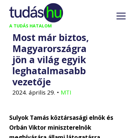
Kilépés
M
a
tartalomba
A TUDÁS HATALOM
Most már biztos,
Magyarországra
jön a világ egyik
leghatalmasabb
vezetője
2024. április 29.
•
MTI
Sulyok Tamás köztársasági elnök és
Orbán Viktor miniszterelnök
meghívására állami látogatásra