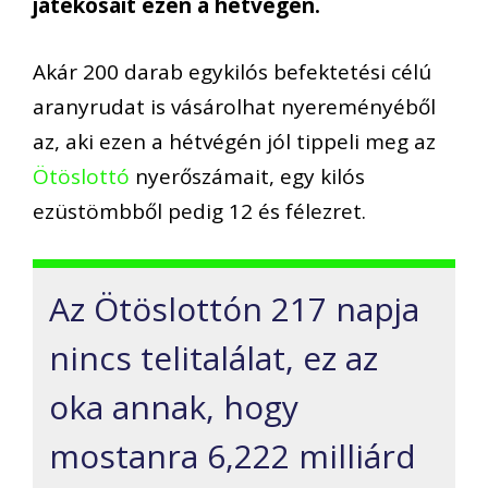
játékosait ezen a hétvégén.
Akár 200 darab egykilós befektetési célú
aranyrudat is vásárolhat nyereményéből
az, aki ezen a hétvégén jól tippeli meg az
Ötöslottó
nyerőszámait, egy kilós
ezüstömbből pedig 12 és félezret.
Az Ötöslottón 217 napja
nincs telitalálat, ez az
oka annak, hogy
mostanra 6,222 milliárd