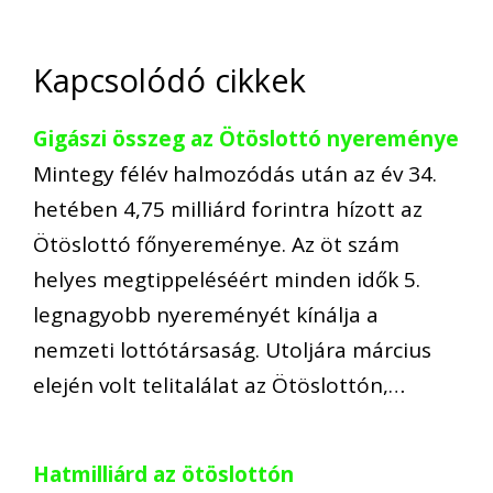
Kapcsolódó cikkek
Gigászi összeg az Ötöslottó nyereménye
Mintegy félév halmozódás után az év 34.
hetében 4,75 milliárd forintra hízott az
Ötöslottó főnyereménye. Az öt szám
helyes megtippeléséért minden idők 5.
legnagyobb nyereményét kínálja a
nemzeti lottótársaság. Utoljára március
elején volt telitalálat az Ötöslottón,…
Hatmilliárd az ötöslottón