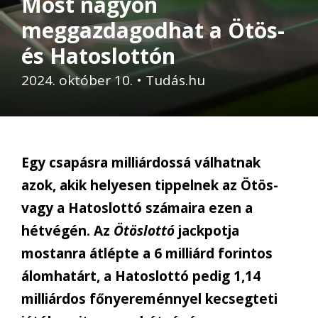
Most nagyon
meggazdagodhat a Ötös-
és Hatoslottón
2024. október 10.
•
Tudás.hu
Egy csapásra milliárdossá válhatnak
azok, akik helyesen tippelnek az Ötös-
vagy a Hatoslottó számaira ezen a
hétvégén. Az
Ötöslottó
jackpotja
mostanra átlépte a 6 milliárd forintos
álomhatárt, a Hatoslottó pedig 1,14
milliárdos főnyereménnyel kecsegteti