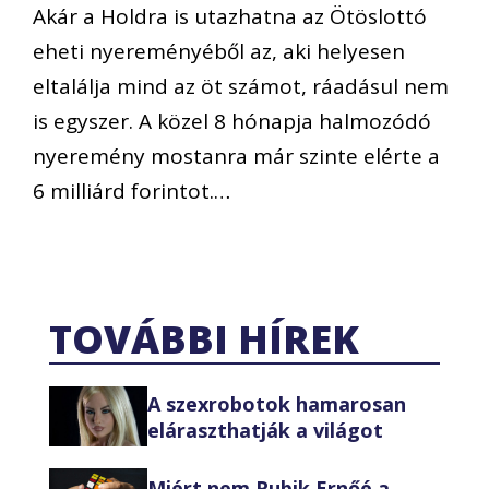
Akár a Holdra is utazhatna az Ötöslottó
eheti nyereményéből az, aki helyesen
eltalálja mind az öt számot, ráadásul nem
is egyszer. A közel 8 hónapja halmozódó
nyeremény mostanra már szinte elérte a
6 milliárd forintot.…
TOVÁBBI HÍREK
A szexrobotok hamarosan
eláraszthatják a világot
Miért nem Rubik Ernőé a