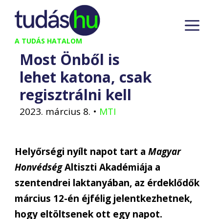
Kilépés
M
a
tartalomba
A TUDÁS HATALOM
Most Önből is
lehet katona, csak
regisztrálni kell
2023. március 8.
•
MTI
Helyőrségi nyílt napot tart a
Magyar
Honvédség
Altiszti Akadémiája a
szentendrei laktanyában, az érdeklődők
március 12-én éjfélig jelentkezhetnek,
hogy eltöltsenek ott egy napot.