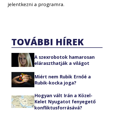
jelentkezni a programra.
TOVÁBBI HÍREK
A szexrobotok hamarosan
eláraszthatják a világot
Miért nem Rubik Ernőé a
Rubik-kocka joga?
Hogyan vált Irán a Közel-
Kelet Nyugatot fenyegető
konfliktusforrásává?