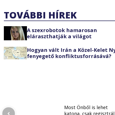
TOVÁBBI HÍREK
A szexrobotok hamarosan
eláraszthatják a világot
Hogyan vált Irán a Közel-Kelet 
fenyegető konfliktusforrásává?
Most Önből is lehet
katona, csak regisztrál