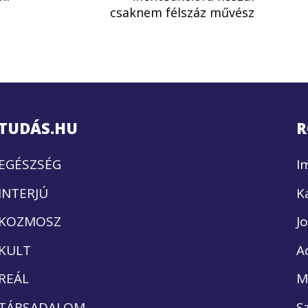
csaknem félszáz művész
TUDÁS.HU
R
EGÉSZSÉG
I
INTERJÚ
K
KOZMOSZ
J
KULT
A
REÁL
M
TÁRSADALOM
S