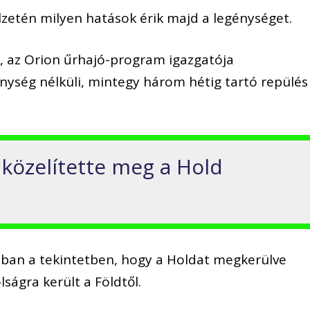
élzetén milyen hatások érik majd a legénységet.
, az Orion űrhajó-program igazgatója
énység nélküli, mintegy három hétig tartó repülés
 közelítette meg a Hold
abban a tekintetben, hogy a Holdat megkerülve
ságra került a Földtől.