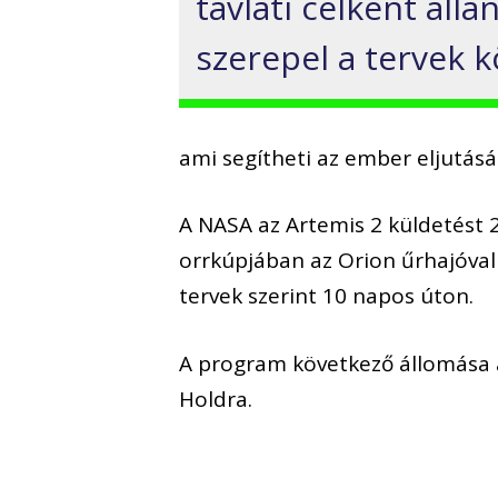
távlati célként ál
szerepel a tervek k
ami segítheti az ember eljutásá
A NASA az Artemis 2 küldetést 
orrkúpjában az Orion űrhajóval 
tervek szerint 10 napos úton.
A program következő állomása 
Holdra.