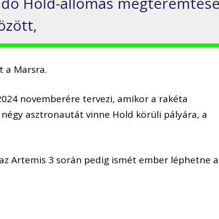
landó Hold-állomás megteremtés
özött,
t a Marsra.
2024 novemberére tervezi, amikor a rakéta
négy asztronautát vinne Hold körüli pályára, a
az Artemis 3 során pedig ismét ember léphetne a