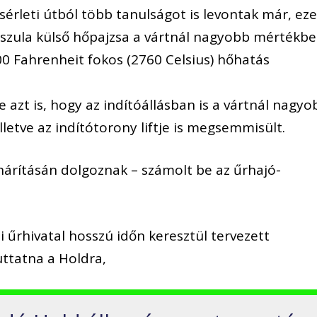
ísérleti útból több tanulságot is levontak már, ez
pszula külső hőpajzsa a vártnál nagyobb mértékb
000 Fahrenheit fokos (2760 Celsius) hőhatás
 azt is, hogy az indítóállásban is a vártnál nagyo
lletve az indítótorony liftje is megsemmisült.
árításán dolgoznak – számolt be az űrhajó-
 űrhivatal hosszú időn keresztül tervezett
ttatna a Holdra,