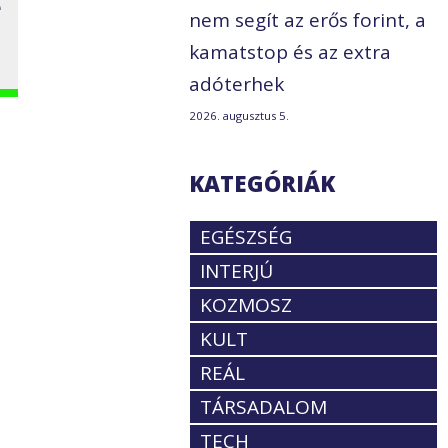
e
nem segít az erős forint, a
kamatstop és az extra
adóterhek
2026. augusztus 5.
KATEGÓRIÁK
EGÉSZSÉG
INTERJÚ
KOZMOSZ
KULT
REÁL
TÁRSADALOM
TECH