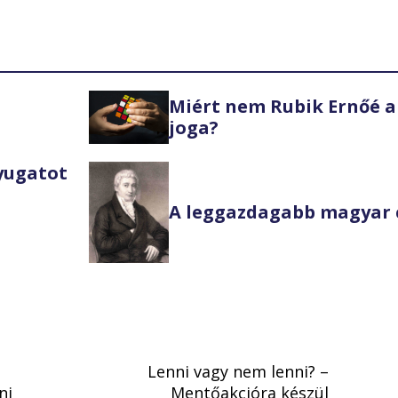
Miért nem Rubik Ernőé a
joga?
Nyugatot
A leggazdagabb magyar 
Lenni vagy nem lenni? –
ni
Mentőakcióra készül