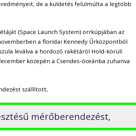
eredményeit, de a küldetés felülmúlta a legtöbb
étáját (Space Launch System) orrkúpjában az
 novemberben a floridai Kennedy Űrközpontból
szula leválva a hordozó rakétáról Hold-körüli
n december közepén a Csendes-óceánba zuhanva
dezést szállított,
lesztésű mérőberendezést,