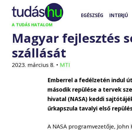
Kilépés
a
EGÉSZSÉG
INTERJÚ
tartalomba
A TUDÁS HATALOM
Magyar fejlesztés s
szállását
2023. március 8.
•
MTI
Emberrel a fedélzetén indul ú
második repülése a tervek sze
hivatal (NASA) keddi sajtótáj
űrkapszula tavalyi első repülé
A NASA programvezetője, John 