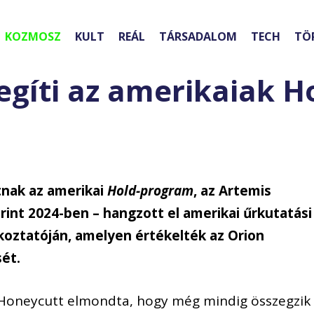
KOZMOSZ
KULT
REÁL
TÁRSADALOM
TECH
TÖ
egíti az amerikaiak H
tnak az amerikai
Hold-program
, az Artemis
rint 2024-ben – hangzott el amerikai űrkutatási
ékoztatóján, amelyen értékelték az Orion
sét.
Honeycutt elmondta, hogy még mindig összegzik