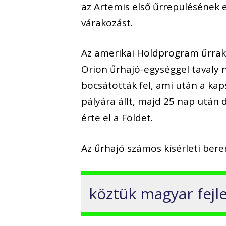
az Artemis első űrrepülésének 
várakozást.
Az amerikai Holdprogram űrrak
Orion űrhajó-egységgel tavaly
bocsátották fel, ami után a kap
pályára állt, majd 25 nap utá
érte el a Földet.
Az űrhajó számos kísérleti beren
köztük magyar fej