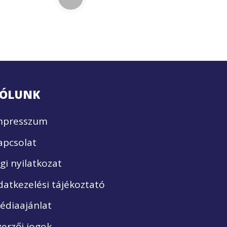
ÓLUNK
mpresszum
apcsolat
ogi nyilatkozat
datkezelési tájékoztató
édiaajánlat
zerzői jogok