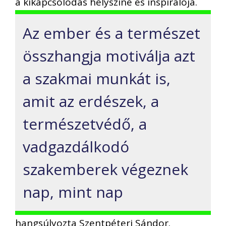
a kikapcsolódás helyszíne és inspirálója.
Az ember és a természet
összhangja motiválja azt
a szakmai munkát is,
amit az erdészek, a
természetvédő, a
vadgazdálkodó
szakemberek végeznek
nap, mint nap
hangsúlyozta Szentpéteri Sándor.