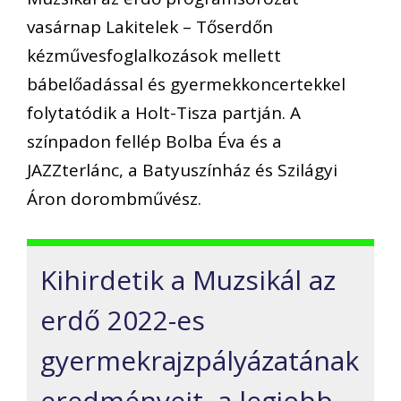
vasárnap Lakitelek – Tőserdőn
kézművesfoglalkozások mellett
bábelőadással és gyermekkoncertekkel
folytatódik a Holt-Tisza partján. A
színpadon fellép Bolba Éva és a
JAZZterlánc, a Batyuszínház és Szilágyi
Áron dorombművész.
Kihirdetik a Muzsikál az
erdő 2022-es
gyermekrajzpályázatának
eredményeit, a legjobb