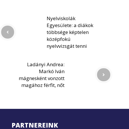
Nyelviskolák
Egyesülete: a diákok
többsége képtelen
középfokú
nyelvvizsgát tenni
Ladányi Andrea:
Markó Iván
mágnesként vonzott
magához férfit, nőt
PARTNEREINK