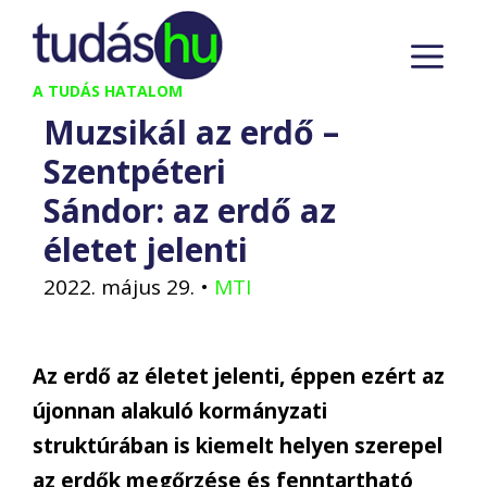
Kilépés
M
a
tartalomba
A TUDÁS HATALOM
Muzsikál az erdő –
Szentpéteri
Sándor: az erdő az
életet jelenti
2022. május 29.
•
MTI
Az erdő az életet jelenti, éppen ezért az
újonnan alakuló kormányzati
struktúrában is kiemelt helyen szerepel
az erdők megőrzése és fenntartható