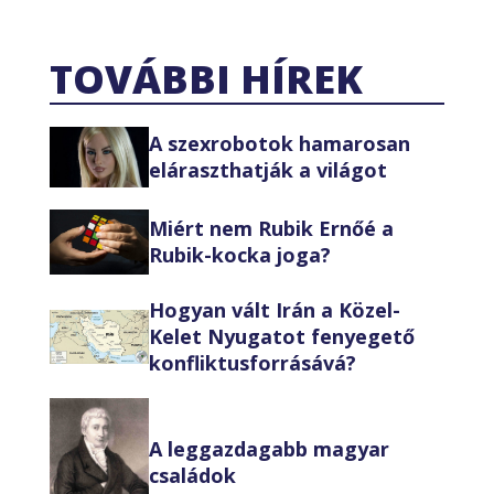
TOVÁBBI HÍREK
A szexrobotok hamarosan
eláraszthatják a világot
Miért nem Rubik Ernőé a
Rubik-kocka joga?
Hogyan vált Irán a Közel-
Kelet Nyugatot fenyegető
konfliktusforrásává?
A leggazdagabb magyar
családok