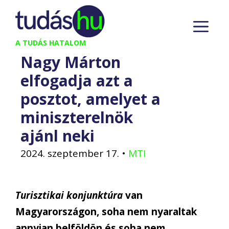
Kilépés
M
a
tartalomba
A TUDÁS HATALOM
Nagy Márton
elfogadja azt a
posztot, amelyet a
miniszterelnök
ajánl neki
2024. szeptember 17.
•
MTI
Turisztikai konjunktúra
van
Magyarországon, soha nem nyaraltak
annyian belföldön és soha nem