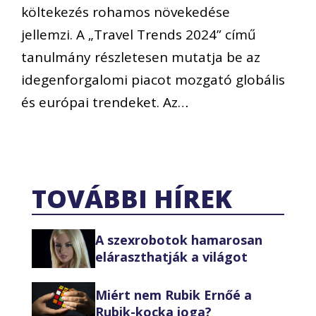
költekezés rohamos növekedése
jellemzi. A „Travel Trends 2024” című
tanulmány részletesen mutatja be az
idegenforgalomi piacot mozgató globális
és európai trendeket. Az…
TOVÁBBI HÍREK
A szexrobotok hamarosan
eláraszthatják a világot
Miért nem Rubik Ernőé a
Rubik-kocka joga?