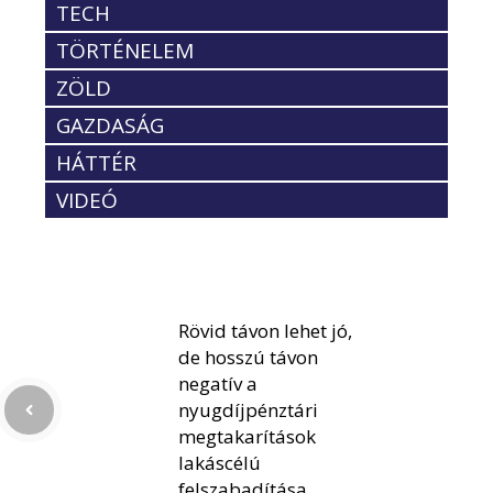
TECH
TÖRTÉNELEM
ZÖLD
GAZDASÁG
HÁTTÉR
VIDEÓ
Rövid távon lehet jó,
de hosszú távon
negatív a
nyugdíjpénztári
megtakarítások
lakáscélú
felszabadítása