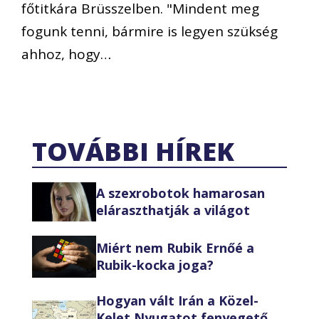
főtitkára Brüsszelben. "Mindent meg
fogunk tenni, bármire is legyen szükség
ahhoz, hogy…
TOVÁBBI HÍREK
A szexrobotok hamarosan
eláraszthatják a világot
Miért nem Rubik Ernőé a
Rubik-kocka joga?
Hogyan vált Irán a Közel-
Kelet Nyugatot fenyegető