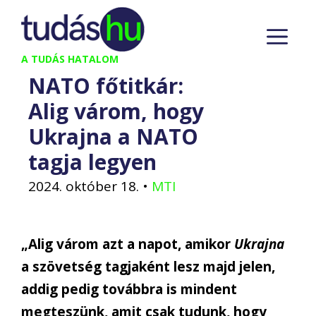
Kilépés
M
a
tartalomba
A TUDÁS HATALOM
NATO főtitkár:
Alig várom, hogy
Ukrajna a NATO
tagja legyen
2024. október 18.
•
MTI
„Alig várom azt a napot, amikor
Ukrajna
a szövetség tagjaként lesz majd jelen,
addig pedig továbbra is mindent
megteszünk, amit csak tudunk, hogy