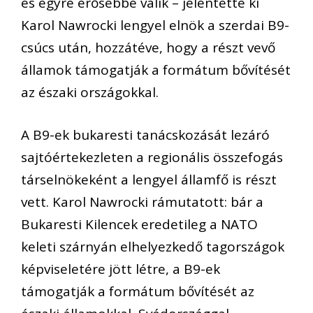
és egyre erősebbé válik – jelentette ki
Karol Nawrocki lengyel elnök a szerdai B9-
csúcs után, hozzátéve, hogy a részt vevő
államok támogatják a formátum bővítését
az északi országokkal.
A B9-ek bukaresti tanácskozását lezáró
sajtóértekezleten a regionális összefogás
társelnökeként a lengyel államfő is részt
vett. Karol Nawrocki rámutatott: bár a
Bukaresti Kilencek eredetileg a NATO
keleti szárnyán elhelyezkedő tagországok
képviseletére jött létre, a B9-ek
támogatják a formátum bővítését az