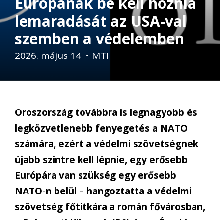
Európának be kell hoznia
lemaradását az USA-val
szemben a védelemben
2026. május 14.
•
MTI
Oroszország továbbra is legnagyobb és
legközvetlenebb fenyegetés a NATO
számára, ezért a védelmi szövetségnek
újabb szintre kell lépnie, egy erősebb
Európára van szükség egy erősebb
NATO-n belül – hangoztatta a védelmi
szövetség főtitkára a román fővárosban,