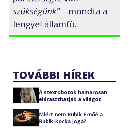
szükségünk”
– mondta a
lengyel államfő.
TOVÁBBI HÍREK
A szexrobotok hamarosan
eláraszthatják a világot
Miért nem Rubik Ernőé a
Rubik-kocka joga?