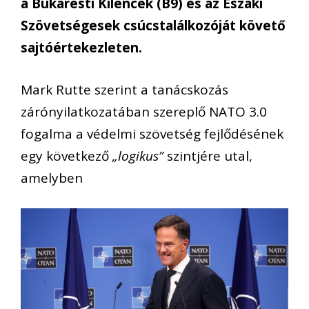
a Bukaresti Kilencek (B9) és az Északi
Szövetségesek csúcstalálkozóját követő
sajtóértekezleten.
Mark Rutte szerint a tanácskozás
zárónyilatkozatában szereplő NATO 3.0
fogalma a védelmi szövetség fejlődésének
egy következő
„logikus”
szintjére utal,
amelyben