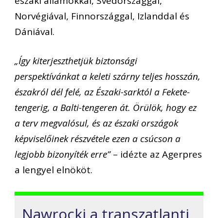
északi államokkal, Svédországgal,
Norvégiával, Finnországgal, Izlanddal és
Dániával.
„Így kiterjeszthetjük biztonsági
perspektívánkat a keleti szárny teljes hosszán,
északról dél felé, az Északi-sarktól a Fekete-
tengerig, a Balti-tengeren át. Örülök, hogy ez
a terv megvalósul, és az északi országok
képviselőinek részvétele ezen a csúcson a
legjobb bizonyíték erre”
– idézte az Agerpres
a lengyel elnököt.
Nawrocki a transzatlanti