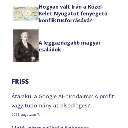
Hogyan vált Irán a Közel-
Kelet Nyugatot fenyegető
konfliktusforrásává?
A leggazdagabb magyar
családok
FRISS
Átalakul a Google AI-birodalma: A profit
vagy tudomány az elsődleges?
2026. augusztus 7.
Mától nincs szükség önkéntes