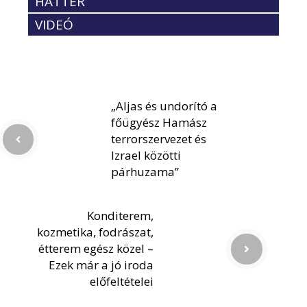
HÁTTÉR
VIDEÓ
„Aljas és undorító a
főügyész Hamász
terrorszervezet és
Izrael közötti
párhuzama”
Konditerem,
kozmetika, fodrászat,
étterem egész közel –
Ezek már a jó iroda
előfeltételei