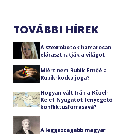
TOVÁBBI HÍREK
A szexrobotok hamarosan
eláraszthatják a világot
Miért nem Rubik Ernőé a
Rubik-kocka joga?
Hogyan vált Irán a Közel-
Kelet Nyugatot fenyegető
konfliktusforrásává?
A leggazdagabb magyar