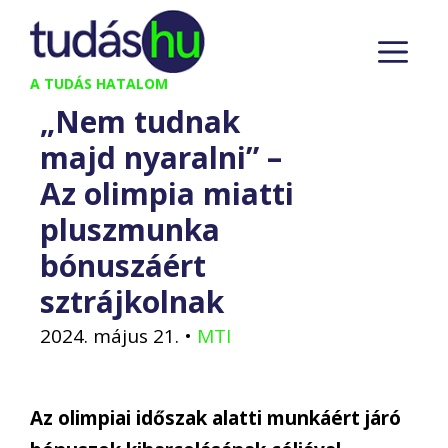
Kilépés
M
a
tartalomba
A TUDÁS HATALOM
„Nem tudnak
majd nyaralni” –
Az olimpia miatti
pluszmunka
bónuszáért
sztrájkolnak
2024. május 21.
•
MTI
Az olimpiai időszak alatti munkáért járó