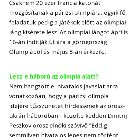
Csaknem 20 ezer francia katonát
mozgósítanak a párizsi olimpiára, egyik fő
feladatuk pedig a játékok előtt az olimpiai
láng kísérete lesz. Az olimpiai lángot április
16-án indítják útjára a görögországi
Olümpiából és május 8-án érkezik…
Lesz-e háború az olimpia alatt?
Nem hangzott el hivatalos javaslat arra
vonatkozóan, hogy a párizsi olimpia
idejére tűzszünetet hirdessenek az orosz-
ukrán háborúban - közölte kedden Dmitrij
Peszkov orosz elnöki szóvivő "Eddig
semmilyen hivatalos lépés nem történt