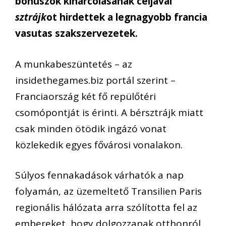
bónuszok kiharcolásának céljával
sztrájk
ot hirdettek a legnagyobb francia
vasutas szakszervezetek.
A munkabeszüntetés – az
insidethegames.biz portál szerint –
Franciaország két fő repülőtéri
csomópontját is érinti. A bérsztrájk miatt
csak minden ötödik ingázó vonat
közlekedik egyes fővárosi vonalakon.
Súlyos fennakadások várhatók a nap
folyamán, az üzemeltető Transilien Paris
regionális hálózata arra szólította fel az
embereket, hogy dolgozzanak otthonról,