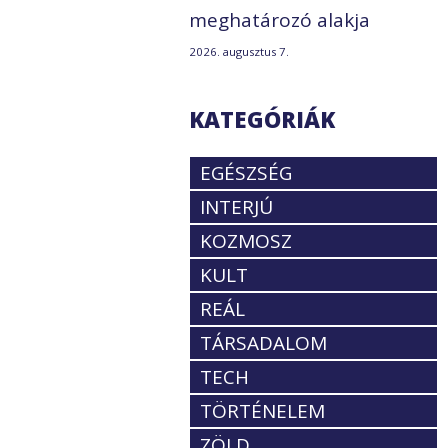
meghatározó alakja
2026. augusztus 7.
KATEGÓRIÁK
EGÉSZSÉG
INTERJÚ
KOZMOSZ
KULT
REÁL
TÁRSADALOM
TECH
TÖRTÉNELEM
ZÖLD