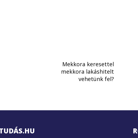
Mekkora keresettel
mekkora lakáshitelt
vehetünk fel?
TUDÁS.HU
R