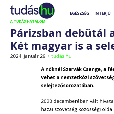
Kilépés
a
EGÉSZSÉG
INTERJÚ
tartalomba
A TUDÁS HATALOM
Párizsban debütál 
Két magyar is a sel
2024. január 29.
•
tudás.hu
A nőknél Szarvák Csenge, a fér
vehet a nemzetközi szövetsé
selejtezősorozatában.
2020 decemberében vált hivatal
hazai szövetség közösségi oldal