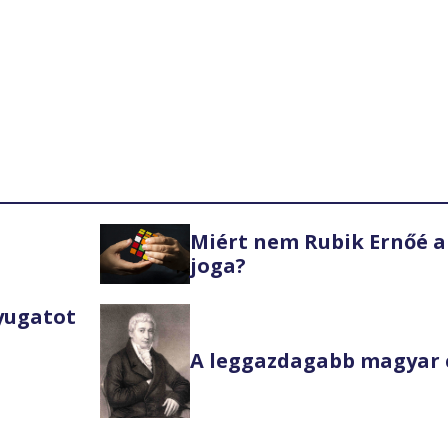
Miért nem Rubik Ernőé a
joga?
Nyugatot
A leggazdagabb magyar 