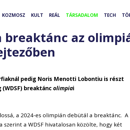
KOZMOSZ
KULT
REÁL
TÁRSADALOM
TECH
TÖ
a breaktánc az olimpi
ejtezőben
fiaknál pedig Noris Menotti Lobontiu is részt
g (WDSF) breaktánc
olimpia
i
ossá, a 2024-es olimpián debütál a breaktánc. A
a szerint a WDSF hivatalosan közölte, hogy két