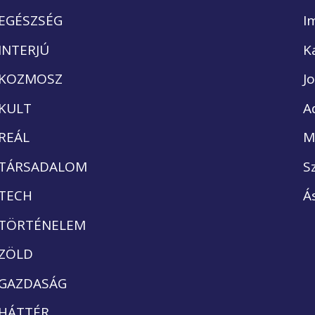
EGÉSZSÉG
I
INTERJÚ
K
KOZMOSZ
J
KULT
A
REÁL
M
TÁRSADALOM
S
TECH
Á
TÖRTÉNELEM
ZÖLD
GAZDASÁG
HÁTTÉR