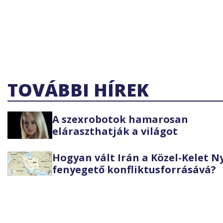
TOVÁBBI HÍREK
A szexrobotok hamarosan
eláraszthatják a világot
Hogyan vált Irán a Közel-Kelet 
fenyegető konfliktusforrásává?