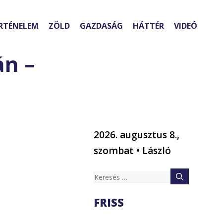
RTÉNELEM
ZÖLD
GAZDASÁG
HÁTTÉR
VIDEÓ
án –
2026. augusztus 8.,
szombat • László
Keresés:
FRISS