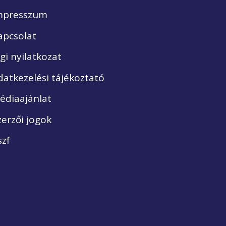
mpresszum
apcsolat
ogi nyilatkozat
datkezelési tájékoztató
édiaajánlat
zerzői jogok
szf