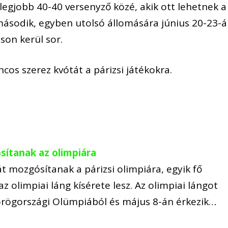
legjobb 40-40 versenyző közé, akik ott lehetnek a
ásodik, egyben utolsó állomására június 20-23-
on kerül sor.
cos szerez kvótát a párizsi játékokra.
sítanak az olimpiára
 mozgósítanak a párizsi olimpiára, egyik fő
az olimpiai láng kísérete lesz. Az olimpiai lángot
 görögországi Olümpiából és május 8-án érkezik…