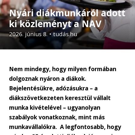
Nyári diákmunkáról adott
ki közleményt a NAV
2026. június 8.
•
tudás.hu
Nem mindegy, hogy milyen formában
dolgoznak nyáron a diákok.
Bejelentésükre, adózásukra – a
diákszövetkezeten keresztül vállalt
munka kivételével – ugyanolyan
szabályok vonatkoznak, mint más
munkavállalókra. A legfontosabb, hogy