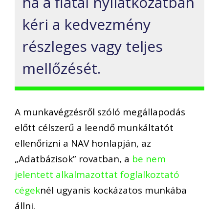
ha a fiatal nyilatkozatban
kéri a kedvezmény
részleges vagy teljes
mellőzését.
A munkavégzésről szóló megállapodás
előtt célszerű a leendő munkáltatót
ellenőrizni a NAV honlapján, az
„Adatbázisok” rovatban, a
be nem
jelentett alkalmazottat foglalkoztató
cégek
nél ugyanis kockázatos munkába
állni.