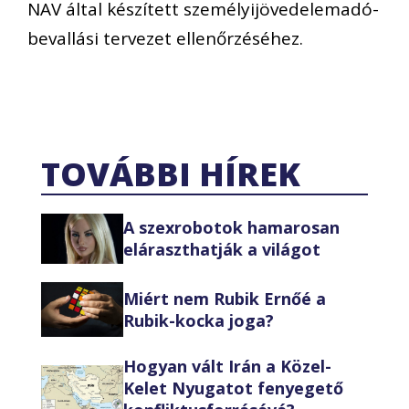
NAV által készített személyijövedelemadó-
bevallási tervezet ellenőrzéséhez.
TOVÁBBI HÍREK
A szexrobotok hamarosan
eláraszthatják a világot
Miért nem Rubik Ernőé a
Rubik-kocka joga?
Hogyan vált Irán a Közel-
Kelet Nyugatot fenyegető