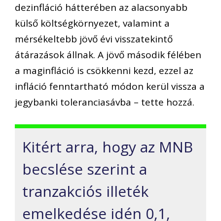
dezinfláció hátterében az alacsonyabb
külső költségkörnyezet, valamint a
mérsékeltebb jövő évi visszatekintő
átárazások állnak. A jövő második félében
a maginfláció is csökkenni kezd, ezzel az
infláció fenntartható módon kerül vissza a
jegybanki toleranciasávba – tette hozzá.
Kitért arra, hogy az MNB
becslése szerint a
tranzakciós illeték
emelkedése idén 0,1,