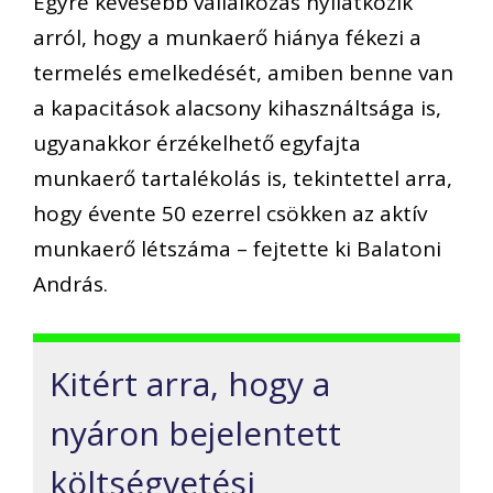
Egyre kevesebb vállalkozás nyilatkozik
arról, hogy a munkaerő hiánya fékezi a
termelés emelkedését, amiben benne van
a kapacitások alacsony kihasználtsága is,
ugyanakkor érzékelhető egyfajta
munkaerő tartalékolás is, tekintettel arra,
hogy évente 50 ezerrel csökken az aktív
munkaerő létszáma – fejtette ki Balatoni
András.
Kitért arra, hogy a
nyáron bejelentett
költségvetési