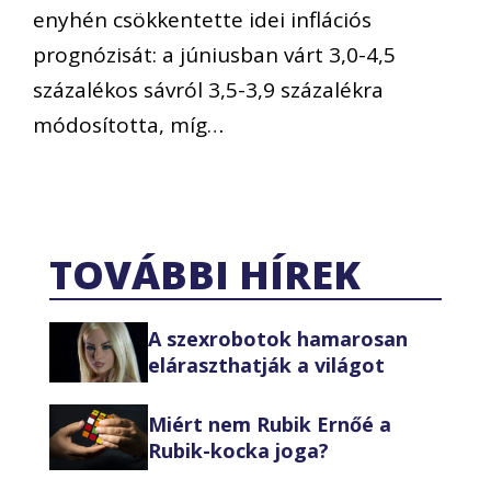
enyhén csökkentette idei inflációs
prognózisát: a júniusban várt 3,0-4,5
százalékos sávról 3,5-3,9 százalékra
módosította, míg…
TOVÁBBI HÍREK
A szexrobotok hamarosan
eláraszthatják a világot
Miért nem Rubik Ernőé a
Rubik-kocka joga?