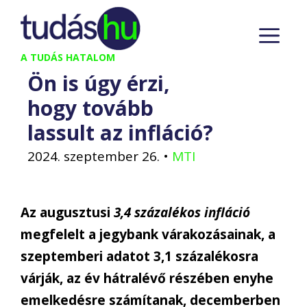
Kilépés
M
a
tartalomba
A TUDÁS HATALOM
Ön is úgy érzi,
hogy tovább
lassult az infláció?
2024. szeptember 26.
•
MTI
Az augusztusi
3,4 százalékos infláció
megfelelt a jegybank várakozásainak, a
szeptemberi adatot 3,1 százalékosra
várják, az év hátralévő részében enyhe
emelkedésre számítanak, decemberben