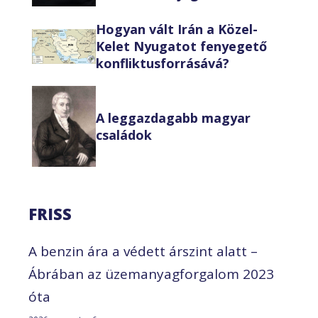
Hogyan vált Irán a Közel-
Kelet Nyugatot fenyegető
konfliktusforrásává?
A leggazdagabb magyar
családok
FRISS
A benzin ára a védett árszint alatt –
Ábrában az üzemanyagforgalom 2023
óta