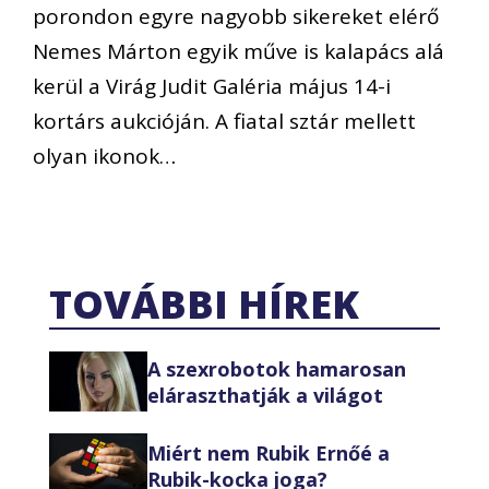
porondon egyre nagyobb sikereket elérő
Nemes Márton egyik műve is kalapács alá
kerül a Virág Judit Galéria május 14-i
kortárs aukcióján. A fiatal sztár mellett
olyan ikonok…
TOVÁBBI HÍREK
A szexrobotok hamarosan
eláraszthatják a világot
Miért nem Rubik Ernőé a
Rubik-kocka joga?