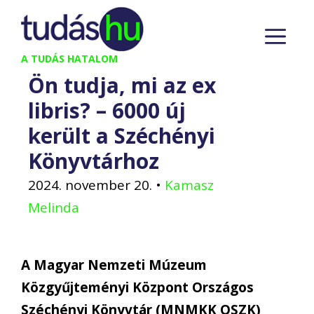
Kilépés
M
a
tartalomba
A TUDÁS HATALOM
Ön tudja, mi az ex
libris? – 6000 új
került a Széchényi
Könyvtárhoz
2024. november 20.
•
Kamasz
Melinda
A Magyar Nemzeti Múzeum
Közgyűjteményi Központ Országos
Széchényi Könyvtár (MNMKK OSZK)