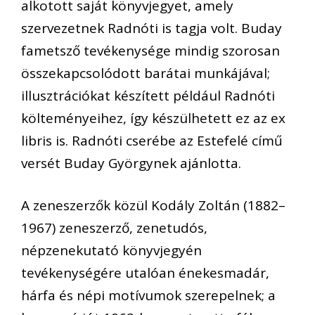
alkotott saját könyvjegyet, amely
szervezetnek Radnóti is tagja volt. Buday
fametsző tevékenysége mindig szorosan
összekapcsolódott barátai munkájával;
illusztrációkat készített például Radnóti
költeményeihez, így készülhetett ez az ex
libris is. Radnóti cserébe az Estefelé című
versét Buday Györgynek ajánlotta.
A zeneszerzők közül Kodály Zoltán (1882–
1967) zeneszerző, zenetudós,
népzenekutató könyvjegyén
tevékenységére utalóan énekesmadár,
hárfa és népi motívumok szerepelnek; a