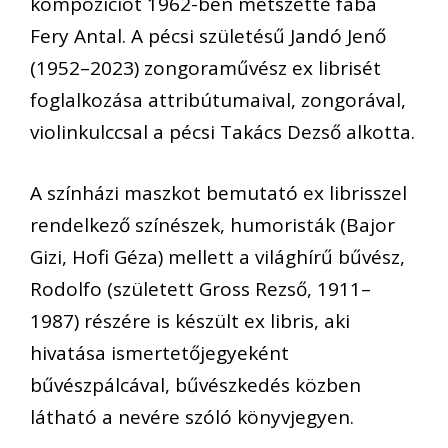
kompozíciót 1962-ben metszette fába
Fery Antal. A pécsi születésű Jandó Jenő
(1952–2023) zongoraművész ex librisét
foglalkozása attribútumaival, zongorával,
violinkulccsal a pécsi Takács Dezső alkotta.
A színházi maszkot bemutató ex librisszel
rendelkező színészek, humoristák (Bajor
Gizi, Hofi Géza) mellett a világhírű bűvész,
Rodolfo (született Gross Rezső, 1911–
1987) részére is készült ex libris, aki
hivatása ismertetőjegyeként
bűvészpálcával, bűvészkedés közben
látható a nevére szóló könyvjegyen.