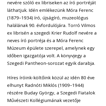
nevére szóló ex libriseken az író portréját
láthatjuk. Idén emlékezünk Móra Ferenc
(1879–1934) író, újságíró, muzeológus
halálának 90. évfordulójára. Torró Vilmos
ex librisén a szegedi Krier Rudolf nevére a
neves író portréja és a Móra Ferenc
Múzeum épülete szerepel, amelynek egy
időben igazgatója volt. A könyvjegy a
Szegedi Pantheon-sorozat egyik darabja.
Híres íróink-költőink közül az idén 80 éve
elhunyt Radnóti Miklós (1909–1944)
részére Buday György, a Szegedi Fiatalok
Művészeti Kollégiumának vezetője