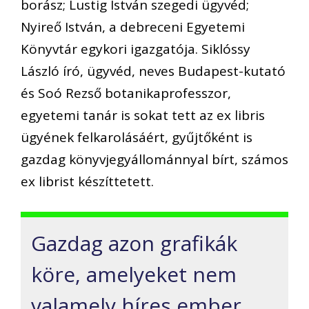
borász; Lustig István szegedi ügyvéd;
Nyireő István, a debreceni Egyetemi
Könyvtár egykori igazgatója. Siklóssy
László író, ügyvéd, neves Budapest-kutató
és Soó Rezső botanikaprofesszor,
egyetemi tanár is sokat tett az ex libris
ügyének felkarolásáért, gyűjtőként is
gazdag könyvjegyállománnyal bírt, számos
ex librist készíttetett.
Gazdag azon grafikák
köre, amelyeket nem
valamely híres ember