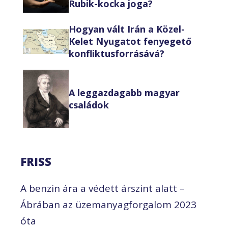
Rubik-kocka joga?
Hogyan vált Irán a Közel-
Kelet Nyugatot fenyegető
konfliktusforrásává?
A leggazdagabb magyar
családok
FRISS
A benzin ára a védett árszint alatt –
Ábrában az üzemanyagforgalom 2023
óta