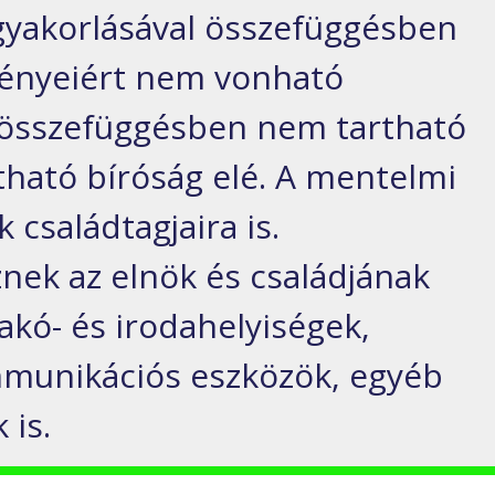
gyakorlásával összefüggésben
ményeiért nem vonható
l összefüggésben nem tartható
tható bíróság elé. A mentelmi
k családtagjaira is.
znek az elnök és családjának
akó- és irodahelyiségek,
mmunikációs eszközök, egyéb
 is.