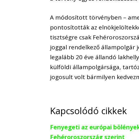
A módosított törvényben – ame
pontosították az elnökjelöltekk
tisztségre csak Fehéroroszorszá
joggal rendelkező állampolgár j
legalább 20 éve állandó lakhell
külföldi állampolgársága, tartó
jogosult volt bármilyen kedvez
Kapcsolódó cikkek
Fenyegeti az európai bölények
Fehéroroszország szerint