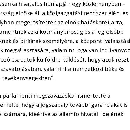
kasenka hivatalos honlapján egy közleményben –
szág elnöke áll a közigazgatási rendszer élén, és
lyban megerősítették az elnök hatáskörét arra,
lamentnek az alkotmánybíróság és a legfelsőbb
knek és bíráinak személyére, a központi választás
ak megválasztására, valamint joga van indítványoz
tozó csapatok külföldre küldését, hogy azok részt
g szavatolásában, valamint a nemzetközi béke és
ó tevékenységekben”.
a parlamenti megszavazáskor ismertette a
emelte, hogy a jogszabály további garanciákat is
 számára, ideértve az államfő hivatali idejének