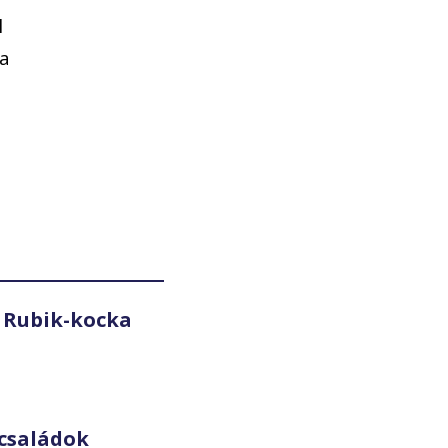
l
 a
 Rubik-kocka
családok