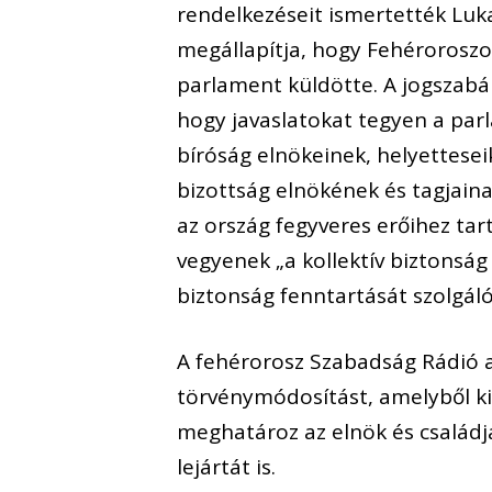
rendelkezéseit ismertették Lu
megállapítja, hogy Fehéroroszor
parlament küldötte. A jogszabá
hogy javaslatokat tegyen a par
bíróság elnökeinek, helyettesei
bizottság elnökének és tagjain
az ország fegyveres erőihez tar
vegyenek „a kollektív biztonsá
biztonság fenntartását szolgál
A fehérorosz Szabadság Rádió 
törvénymódosítást, amelyből ki
meghatároz az elnök és családja
lejártát is.