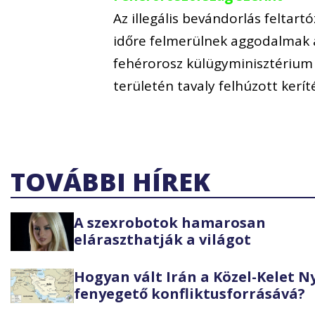
Az illegális bevándorlás feltart
időre felmerülnek aggodalmak 
fehérorosz külügyminisztérium 
területén tavaly felhúzott kerí
TOVÁBBI HÍREK
A szexrobotok hamarosan
eláraszthatják a világot
Hogyan vált Irán a Közel-Kelet 
fenyegető konfliktusforrásává?