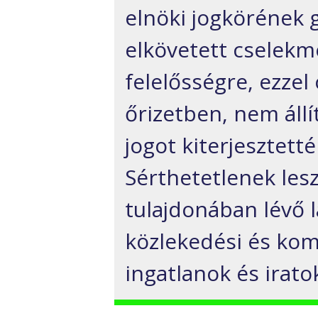
elnöki jogkörének 
elkövetett cselek
felelősségre, ezze
őrizetben, nem állí
jogot kiterjesztetté
Sérthetetlenek les
tulajdonában lévő l
közlekedési és ko
ingatlanok és iratok