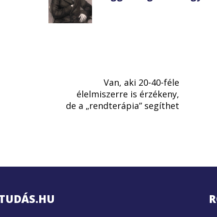
Van, aki 20-40-féle
élelmiszerre is érzékeny,
de a „rendterápia” segíthet
TUDÁS.HU
R