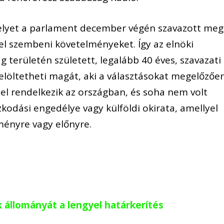
lyet a parlament december végén szavazott meg
el szembeni követelményeket. Így az elnöki
g területén született, legalább 40 éves, szavazati
elöltetheti magát, aki a választásokat megelőzőe
yel rendelkezik az országban, és soha nem volt
zkodási engedélye vagy külföldi okirata, amellyel
ményre vagy előnyre.
 állományát a lengyel határkerítés