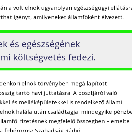
tán a volt elnök ugyanolyan egészségügyi ellátásr
arthat igényt, amilyeneket államfőként élvezett.
nek és egészségének
ami költségvetés fedezi.
ndenkori elnök törvényben megállapított
szig tartó havi juttatásra. A posztjáról való
kkel és melléképületekkel is rendelkező állami
 elnök halála után családtagjai mindegyike pénzbe
államfői fizetésnek megfelelő összegben – emelte 
 a fehérorosz Szabadság Rádió.