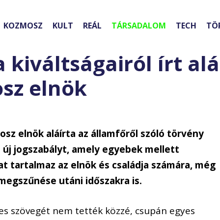
KOZMOSZ
KULT
REÁL
TÁRSADALOM
TECH
TÖ
kiváltságairól írt alá
osz elnök
sz elnök aláírta az államfőről szóló törvény
ó új jogszabályt, amely egyebek mellett
at tartalmaz az elnök és családja számára, még
megszűnése utáni időszakra is.
s szövegét nem tették közzé, csupán egyes