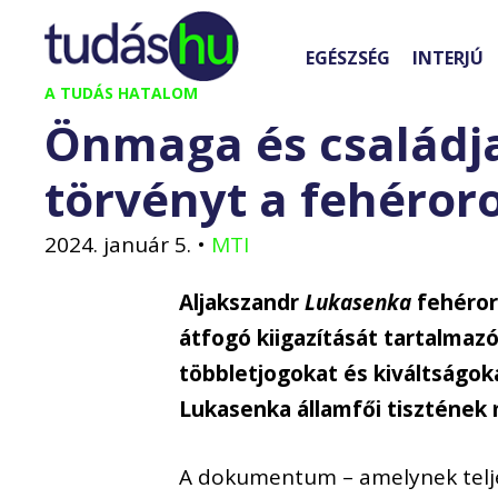
Kilépés
a
EGÉSZSÉG
INTERJÚ
tartalomba
A TUDÁS HATALOM
Önmaga és családja 
törvényt a fehéror
2024. január 5.
•
MTI
Aljakszandr
Lukasenka
fehéroro
átfogó kiigazítását tartalmaz
többletjogokat és kiváltságok
Lukasenka államfői tisztének 
A dokumentum – amelynek telje