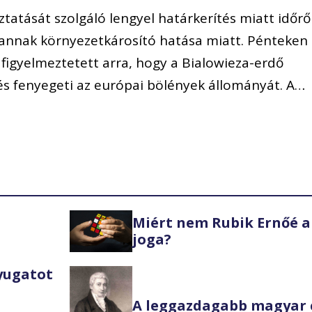
óztatását szolgáló lengyel határkerítés miatt időrő
annak környezetkárosító hatása miatt. Pénteken
figyelmeztetett arra, hogy a Bialowieza-erdő
tés fenyegeti az európai bölények állományát. A…
Miért nem Rubik Ernőé a
joga?
Nyugatot
A leggazdagabb magyar 