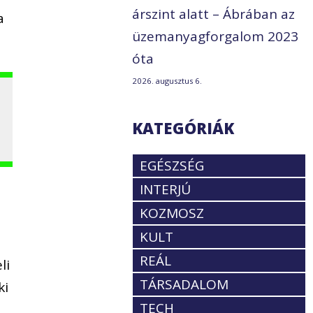
árszint alatt – Ábrában az
a
üzemanyagforgalom 2023
óta
2026. augusztus 6.
KATEGÓRIÁK
EGÉSZSÉG
INTERJÚ
KOZMOSZ
KULT
REÁL
li
TÁRSADALOM
ki
TECH