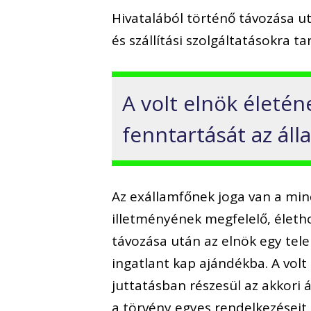
Hivatalából történő távozása u
és szállítási szolgáltatásokra t
A volt elnök életé
fenntartását az áll
Az exállamfőnek joga van a mi
illetményének megfelelő, élethos
távozása után az elnök egy tele
ingatlant kap ajándékba. A volt
juttatásban részesül az akkori 
a törvény egyes rendelkezéseit