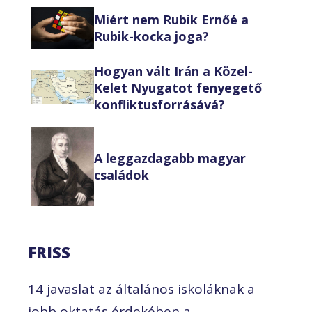
Miért nem Rubik Ernőé a
Rubik-kocka joga?
Hogyan vált Irán a Közel-
Kelet Nyugatot fenyegető
konfliktusforrásává?
A leggazdagabb magyar
családok
FRISS
14 javaslat az általános iskoláknak a
jobb oktatás érdekében a