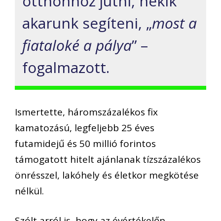
otthonhoz jutni, nekik
akarunk segíteni, „
most a
fiataloké a pálya
” –
fogalmazott.
Ismertette, háromszázalékos fix
kamatozású, legfeljebb 25 éves
futamidejű és 50 millió forintos
támogatott hitelt ajánlanak tízszázalékos
önrésszel, lakóhely és életkor megkötése
nélkül.
Szólt arról is, hogy az évértékelőn