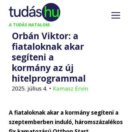
Kilépés
M
a
tartalomba
A TUDÁS HATALOM
Orbán Viktor: a
fiataloknak akar
segíteni a
kormány az új
hitelprogrammal
2025. július 4.
•
Kamasz Ervin
A fiataloknak akar a kormány segíteni a
szeptemberben induló, háromszázalékos
fix kamatozású Otthon Start