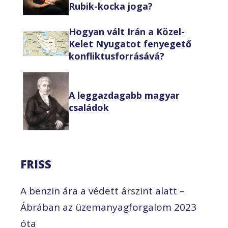
Rubik-kocka joga?
Hogyan vált Irán a Közel-
Kelet Nyugatot fenyegető
konfliktusforrásává?
A leggazdagabb magyar
családok
FRISS
A benzin ára a védett árszint alatt –
Ábrában az üzemanyagforgalom 2023
óta