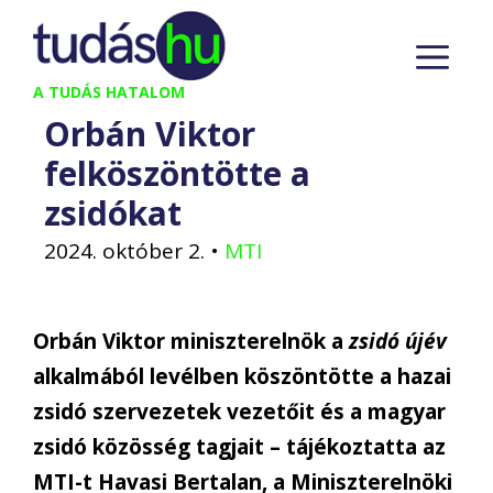
Kilépés
M
a
tartalomba
A TUDÁS HATALOM
Orbán Viktor
felköszöntötte a
zsidókat
2024. október 2.
•
MTI
Orbán Viktor miniszterelnök a
zsidó újév
alkalmából levélben köszöntötte a hazai
zsidó szervezetek vezetőit és a magyar
zsidó közösség tagjait – tájékoztatta az
MTI-t Havasi Bertalan, a Miniszterelnöki