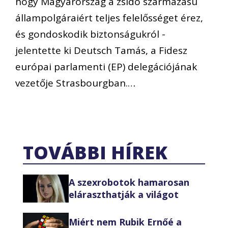
hogy Magyarország a zsidó származású
állampolgáraiért teljes felelősséget érez,
és gondoskodik biztonságukról -
jelentette ki Deutsch Tamás, a Fidesz
európai parlamenti (EP) delegációjának
vezetője Strasbourgban.…
TOVÁBBI HÍREK
A szexrobotok hamarosan
eláraszthatják a világot
Miért nem Rubik Ernőé a