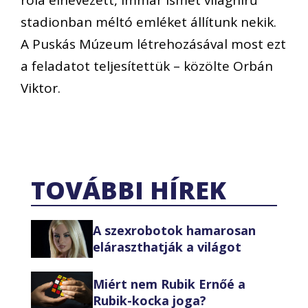
róla elnevezett, immár ismét világhírű
stadionban méltó emléket állítunk nekik.
A Puskás Múzeum létrehozásával most ezt
a feladatot teljesítettük – közölte Orbán
Viktor.
TOVÁBBI HÍREK
A szexrobotok hamarosan
eláraszthatják a világot
Miért nem Rubik Ernőé a
Rubik-kocka joga?