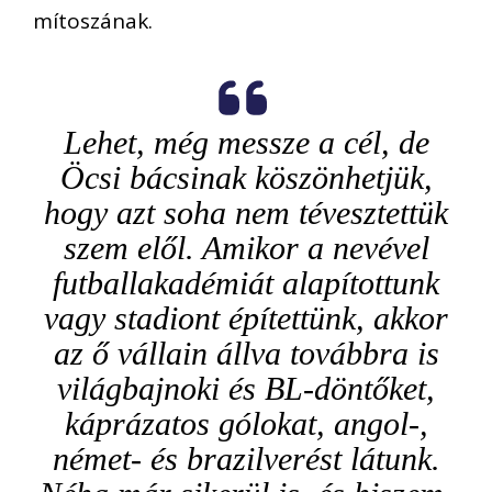
mítoszának.
Lehet, még messze a cél, de
Öcsi bácsinak köszönhetjük,
hogy azt soha nem tévesztettük
szem elől. Amikor a nevével
futballakadémiát alapítottunk
vagy stadiont építettünk, akkor
az ő vállain állva továbbra is
világbajnoki és BL-döntőket,
káprázatos gólokat, angol-,
német- és brazilverést látunk.