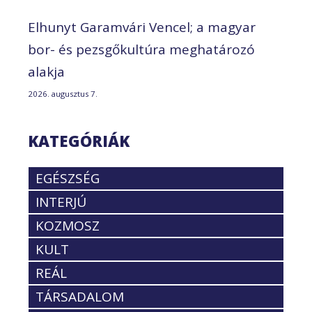
Elhunyt Garamvári Vencel; a magyar
bor- és pezsgőkultúra meghatározó
alakja
2026. augusztus 7.
KATEGÓRIÁK
EGÉSZSÉG
INTERJÚ
KOZMOSZ
KULT
REÁL
TÁRSADALOM