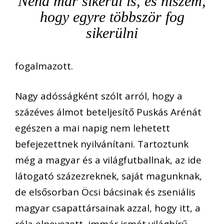
Néha már sikerül is, és hiszem,
hogy egyre többször fog
sikerülni
fogalmazott.
Nagy adósságként szólt arról, hogy a
százéves álmot beteljesítő Puskás Arénát
egészen a mai napig nem lehetett
befejezettnek nyilvánítani. Tartoztunk
még a magyar és a világfutballnak, az ide
látogató százezreknek, saját magunknak,
de elsősorban Öcsi bácsinak és zseniális
magyar csapattársainak azzal, hogy itt, a