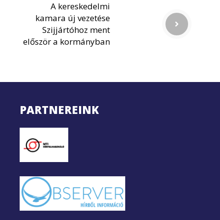
A kereskedelmi
kamara új vezetése
Szijjártóhoz ment
először a kormányban
PARTNEREINK