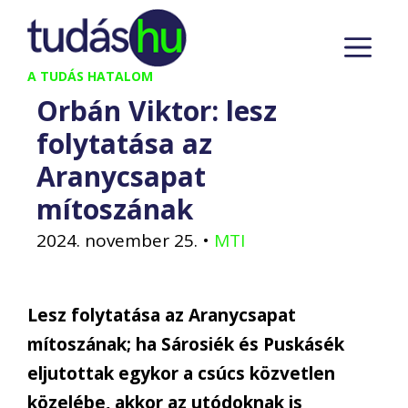
Kilépés
M
a
tartalomba
A TUDÁS HATALOM
Orbán Viktor: lesz
folytatása az
Aranycsapat
mítoszának
2024. november 25.
•
MTI
Lesz folytatása az Aranycsapat
mítoszának; ha Sárosiék és Puskásék
eljutottak egykor a csúcs közvetlen
közelébe, akkor az utódoknak is