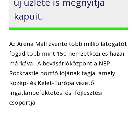
új üzlete is megnyitja
kapuit.
Az Arena Mall évente több millió látogatót
fogad több mint 150 nemzetközi és hazai
márkával. A bevásárlóközpont a NEPI
Rockcastle portfóliójának tagja, amely
Közép- és Kelet-Európa vezető
ingatlanbefektetési és -fejlesztési
csoportja.