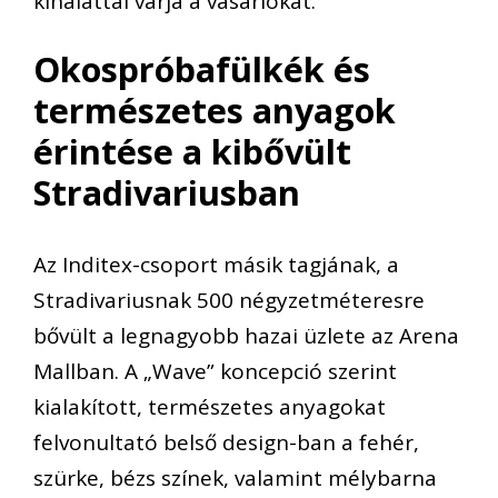
kínálattal várja a vásárlókat.
Okospróbafülkék és
természetes anyagok
érintése a kibővült
Stradivariusban
Az Inditex-csoport másik tagjának, a
Stradivariusnak 500 négyzetméteresre
bővült a legnagyobb hazai üzlete az Arena
Mallban. A „Wave” koncepció szerint
kialakított, természetes anyagokat
felvonultató belső design-ban a fehér,
szürke, bézs színek, valamint mélybarna