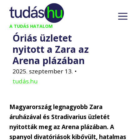
Kilépés
M
a
tartalomba
A TUDÁS HATALOM
Óriás üzletet
nyitott a Zara az
Arena plázában
2025. szeptember 13.
•
tudás.hu
Magyarország legnagyobb Zara
áruházával és Stradivarius üzletét
nyitották meg az Arena plázában. A
spanyol divatóriások kibővült, hatalmas