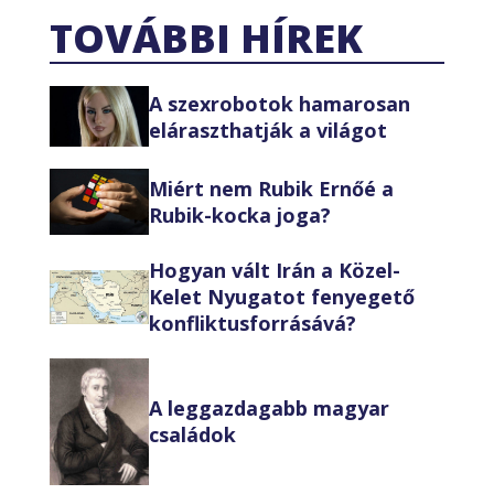
TOVÁBBI HÍREK
A szexrobotok hamarosan
eláraszthatják a világot
Miért nem Rubik Ernőé a
Rubik-kocka joga?
Hogyan vált Irán a Közel-
Kelet Nyugatot fenyegető
konfliktusforrásává?
A leggazdagabb magyar
családok