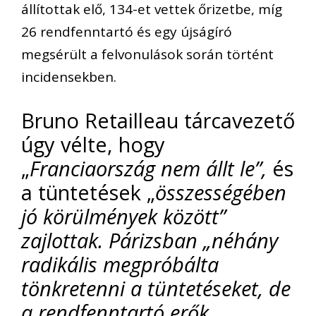
állítottak elő, 134-et vettek őrizetbe, míg
26 rendfenntartó és egy újságíró
megsérült a felvonulások során történt
incidensekben.
Bruno Retailleau tárcavezető
úgy vélte, hogy
„
Franciaország nem állt le”,
és
a tüntetések „
összességében
jó körülmények között”
zajlottak. Párizsban „néhány
radikális megpróbálta
tönkretenni a tüntetéseket, de
a rendfenntartó erők