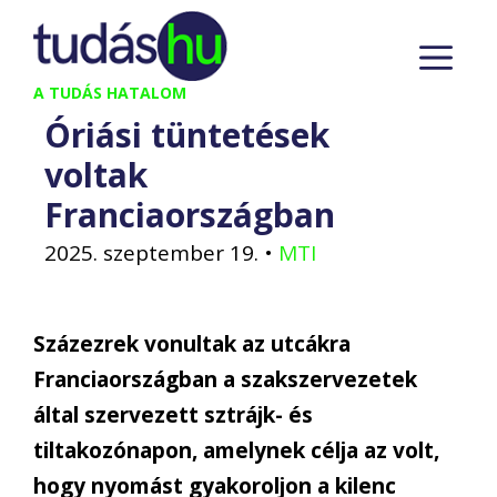
Kilépés
M
a
tartalomba
A TUDÁS HATALOM
Óriási tüntetések
voltak
Franciaországban
2025. szeptember 19.
•
MTI
Százezrek vonultak az utcákra
Franciaországban a szakszervezetek
által szervezett sztrájk- és
tiltakozónapon, amelynek célja az volt,
hogy nyomást gyakoroljon a kilenc