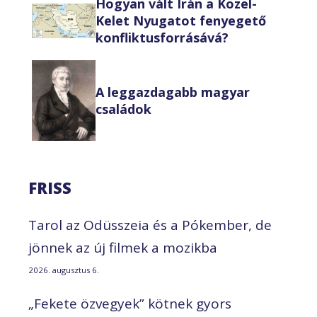
Hogyan vált Irán a Közel-
Kelet Nyugatot fenyegető
konfliktusforrásává?
A leggazdagabb magyar
családok
FRISS
Tarol az Odüsszeia és a Pókember, de
jönnek az új filmek a mozikba
2026. augusztus 6.
„Fekete özvegyek” kötnek gyors