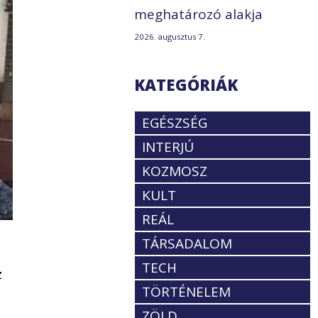
meghatározó alakja
2026. augusztus 7.
KATEGÓRIÁK
EGÉSZSÉG
INTERJÚ
KOZMOSZ
KULT
REÁL
TÁRSADALOM
a
TECH
z
TÖRTÉNELEM
ZÖLD