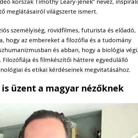
s videó korszak Timothy Leary-jének” nevez, inspirál
ő meglátásairól világszerte ismert.
ziós személyiség, rövidfilmes, futurista és előadó,
ra, hogy az embereket a filozófia és a tudomány
transzhumanizmusban és abban, hogy a biológia vég
 Filozófiája és filmkészítői háttere egyedülálló
hnológiai és etikai kérdéseinek megvitatásához.
n is üzent a magyar nézőknek