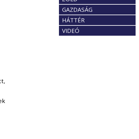
GAZDASÁG
HÁTTÉR
VIDEÓ
t,
ek