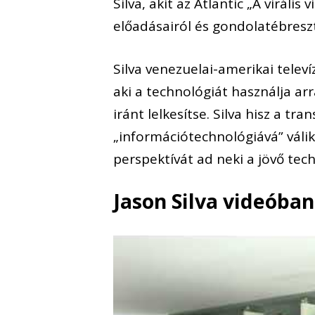
Silva, akit az Atlantic „A viráli
előadásairól és gondolatébreszt
Silva venezuelai-amerikai televí
aki a technológiát használja ar
iránt lelkesítse. Silva hisz a 
„információtechnológiává” válik.
perspektívát ad neki a jövő tec
Jason Silva videóba