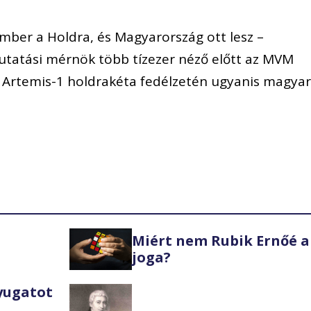
ember a Holdra, és Magyarország ott lesz –
utatási mérnök több tízezer néző előtt az MVM
 Artemis-1 holdrakéta fedélzetén ugyanis magya
Miért nem Rubik Ernőé a
joga?
Nyugatot