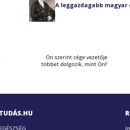
A leggazdagabb magyar 
r
Ön szerint cége vezetője
többet dolgozik, mint Ön?
TUDÁS.HU
R
EGÉSZSÉG
I