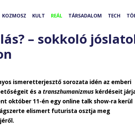
KOZMOSZ
KULT
REÁL
TÁRSADALOM
TECH
TÖ
lás? – sokkoló jóslato
on
os ismeretterjesztő sorozata idén az emberi
etőségeit és a
transzhumanizmus
kérdéseit járj
ént október 11-én egy online talk show-ra kerül
ilágszerte elismert futurista osztja meg
éről.