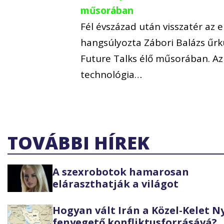
műsorában
Fél évszázad után visszatér az 
hangsúlyozta Zábori Balázs űrk
Future Talks élő műsorában. Az
technológia…
TOVÁBBI HÍREK
A szexrobotok hamarosan
eláraszthatják a világot
Hogyan vált Irán a Közel-Kelet 
fenyegető konfliktusforrásává?