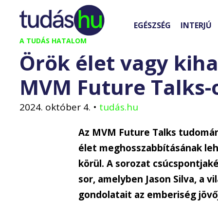
Kilépés
a
EGÉSZSÉG
INTERJÚ
tartalomba
A TUDÁS HATALOM
Örök élet vagy kiha
MVM Future Talks-
2024. október 4.
•
tudás.hu
Az MVM Future Talks tudomány
élet meghosszabbításának leh
körül. A sorozat csúcspontjak
sor, amelyben Jason Silva, a v
gondolatait az emberiség jövőj