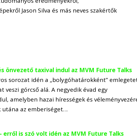
b tudományos eredményekről,
pekről Jason Silva és más neves szakértők
s önvezető taxival indul az MVM Future Talks
s sorozat idén a „bolygóhatárokként” emlegetet
t veszi górcső alá. A negyedik évad egy
ul, amelyben hazai hírességek és véleményvezér
ak utána az emberiséget…
- erről is szó volt idén az MVM Future Talks