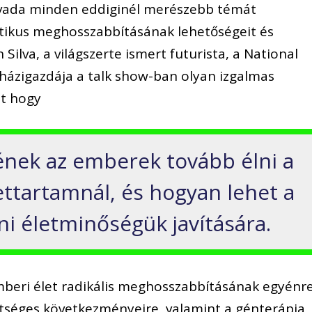
évada minden eddiginél merészebb témát
ztikus meghosszabbításának lehetőségeit és
 Silva, a világszerte ismert futurista, a National
házigazdája a talk show-ban olyan izgalmas
nt hogy
nek az emberek tovább élni a
lettartamnál, és hogyan lehet a
i életminőségük javítására.
emberi élet radikális meghosszabbításának egyénr
tséges következményeire, valamint a génterápia