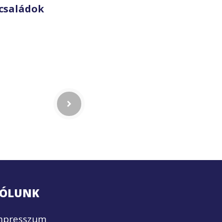
családok
ÓLUNK
mpresszum