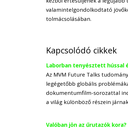
kézből értesüljenek a legújab
valamintelgondolkodtató jövőké
tolmácsolásában.
Kapcsolódó cikkek
Laborban tenyésztett hússal é
Az MVM Future Talks tudományo
legégetőbb globális problémáka
dokumentumfilm-sorozattal ind
a világ különböző részein járn
Valóban jön az űrutazók kora? 