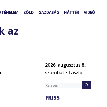
RTÉNELEM
ZÖLD
GAZDASÁG
HÁTTÉR
VIDEÓ
k az
2026. augusztus 8.,
a
szombat • László
Keresés:
FRISS