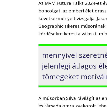
Az MVM Future Talks 2024-es 
boncolgat: az emberi élet dras
következményeit vizsgálja. Jason
Geographic sikeres műsorának 
kérdésekre keresi a választ, mi
mennyivel szeretné
jelenlegi átlagos é
tömegeket motiváln
A műsorban Silva rávilágít az 
és társadalomra gyakorolt lehe