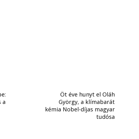
pe:
Öt éve hunyt el Oláh
s a
György, a klímabarát
kémia Nobel-díjas magyar
tudósa