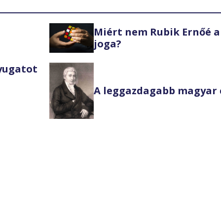
Miért nem Rubik Ernőé a
joga?
Nyugatot
A leggazdagabb magyar 