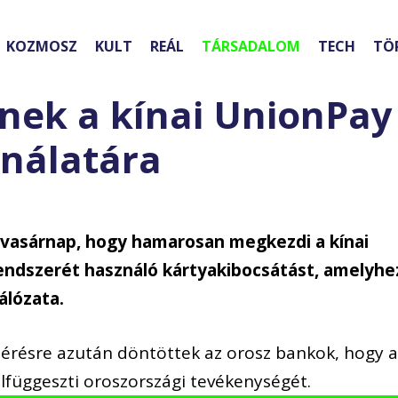
KOZMOSZ
KULT
REÁL
TÁRSADALOM
TECH
TÖ
nek a kínai UnionPay
ználatára
 vasárnap, hogy hamarosan megkezdi a kínai
ndszerét használó kártyakibocsátást, amelyhe
álózata.
ttérésre azután döntöttek az orosz bankok, hogy 
elfüggeszti oroszországi tevékenységét.