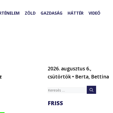
RTÉNELEM
ZÖLD
GAZDASÁG
HÁTTÉR
VIDEÓ
2026. augusztus 6.,
z
csütörtök • Berta, Bettina
Keresés:
a
FRISS