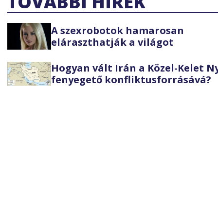
TOVÁBBI HÍREK
A szexrobotok hamarosan
eláraszthatják a világot
Hogyan vált Irán a Közel-Kelet 
fenyegető konfliktusforrásává?