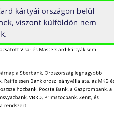
ard kártyái országon belül
nek, viszont külföldön nem
k.
csátott Visa- és MasterCard-kártyák sem
asárnap a Sberbank, Oroszország legnagyobb
k, Raiffeissen Bank orosz leányvállalata, az MKB é
 Roszszelhozbank, Pocsta Bank, a Gazprombank, a
msvyazbank, VBRD, Primszocbank, Zenit, és
a rendszert.