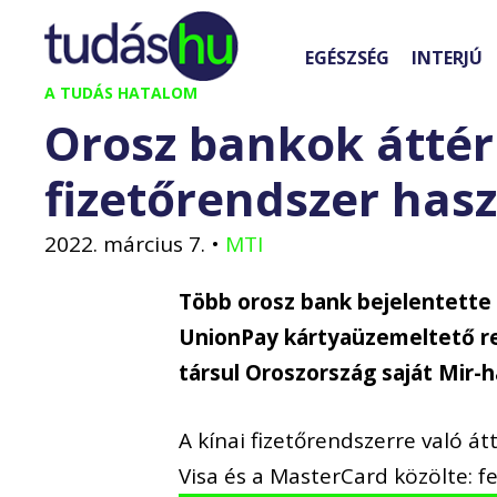
Kilépés
a
EGÉSZSÉG
INTERJÚ
tartalomba
A TUDÁS HATALOM
Orosz bankok áttér
fizetőrendszer has
2022. március 7.
•
MTI
Több orosz bank bejelentette
UnionPay kártyaüzemeltető re
társul Oroszország saját Mir-h
A kínai fizetőrendszerre való á
Visa és a MasterCard közölte: f