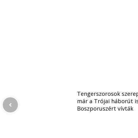
Tengerszorosok szere
már a Trójai háborút i
Boszporuszért vívták