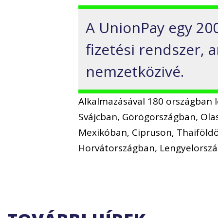
A UnionPay egy 20
fizetési rendszer, 
nemzetközivé.
Alkalmazásával 180 országban l
Svájcban, Görögországban, Ol
Mexikóban, Cipruson, Thaiföldö
Horvátországban, Lengyelország