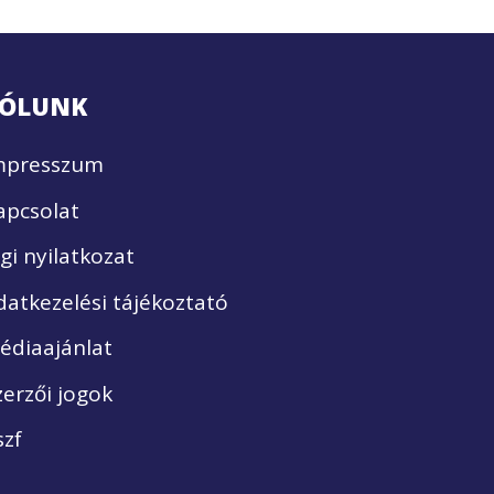
ÓLUNK
mpresszum
apcsolat
ogi nyilatkozat
datkezelési tájékoztató
édiaajánlat
zerzői jogok
szf