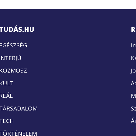
TUDÁS.HU
R
EGÉSZSÉG
I
INTERJÚ
K
KOZMOSZ
J
KULT
A
REÁL
M
TÁRSADALOM
S
TECH
Á
TÖRTÉNELEM