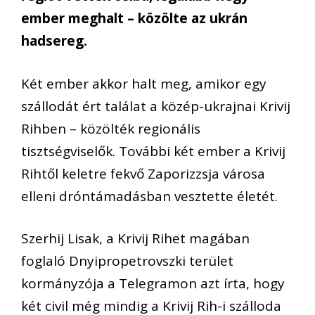
ember meghalt – közölte az ukrán
hadsereg.
Két ember akkor halt meg, amikor egy
szállodát ért találat a közép-ukrajnai Krivij
Rihben – közölték regionális
tisztségviselők. További két ember a Krivij
Rihtől keletre fekvő Zaporizzsja városa
elleni dróntámadásban vesztette életét.
Szerhij Lisak, a Krivij Rihet magában
foglaló Dnyipropetrovszki terület
kormányzója a Telegramon azt írta, hogy
két civil még mindig a Krivij Rih-i szálloda