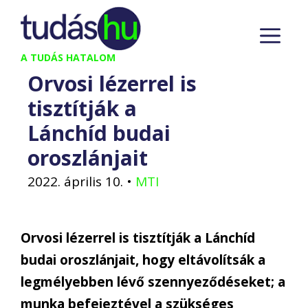
Kilépés
M
a
tartalomba
A TUDÁS HATALOM
Orvosi lézerrel is
tisztítják a
Lánchíd budai
oroszlánjait
2022. április 10.
•
MTI
Orvosi lézerrel is tisztítják a Lánchíd
budai oroszlánjait, hogy eltávolítsák a
legmélyebben lévő szennyeződéseket; a
munka befejeztével a szükséges