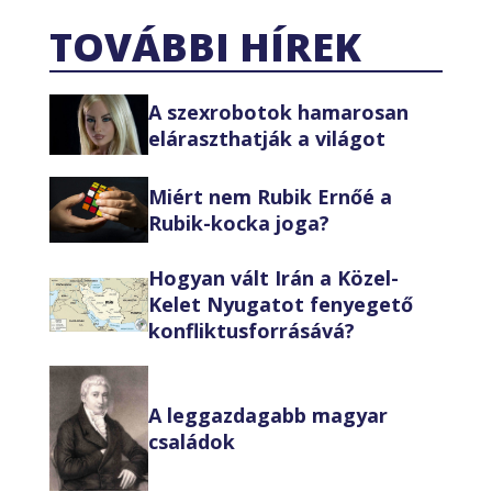
TOVÁBBI HÍREK
A szexrobotok hamarosan
eláraszthatják a világot
Miért nem Rubik Ernőé a
Rubik-kocka joga?
Hogyan vált Irán a Közel-
Kelet Nyugatot fenyegető
konfliktusforrásává?
A leggazdagabb magyar
családok