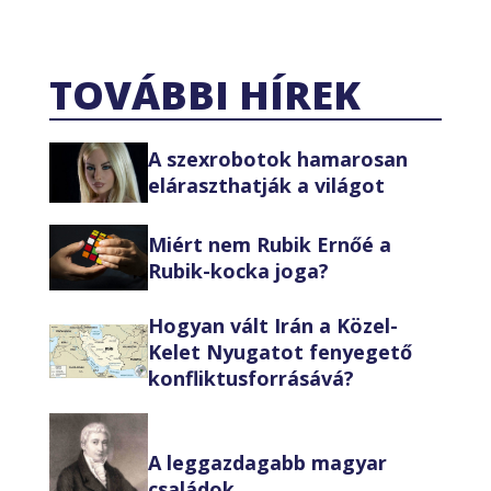
TOVÁBBI HÍREK
A szexrobotok hamarosan
eláraszthatják a világot
Miért nem Rubik Ernőé a
Rubik-kocka joga?
Hogyan vált Irán a Közel-
Kelet Nyugatot fenyegető
konfliktusforrásává?
A leggazdagabb magyar
családok