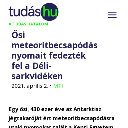
Kilépés
M
a
tartalomba
A TUDÁS HATALOM
Ősi
meteoritbecsapódás
nyomait fedezték
fel a Déli-
sarkvidéken
2021. április 2.
•
MTI
Egy ősi, 430 ezer éve az Antarktisz
jégtakaróját ért meteoritbecsapódásra
utaló nyomokat talált a Kenti Egyetem