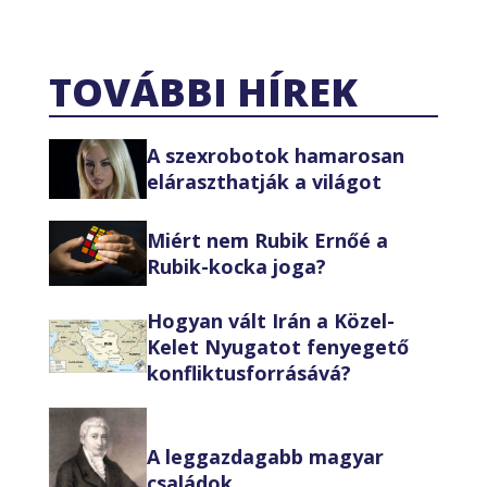
TOVÁBBI HÍREK
A szexrobotok hamarosan
eláraszthatják a világot
Miért nem Rubik Ernőé a
Rubik-kocka joga?
Hogyan vált Irán a Közel-
Kelet Nyugatot fenyegető
konfliktusforrásává?
A leggazdagabb magyar
családok