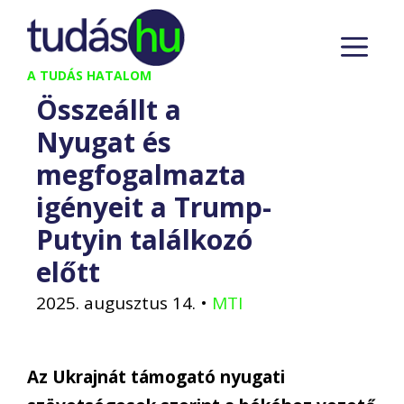
Kilépés
M
a
tartalomba
A TUDÁS HATALOM
Összeállt a
Nyugat és
megfogalmazta
igényeit a Trump-
Putyin találkozó
előtt
2025. augusztus 14.
•
MTI
Az Ukrajnát támogató nyugati