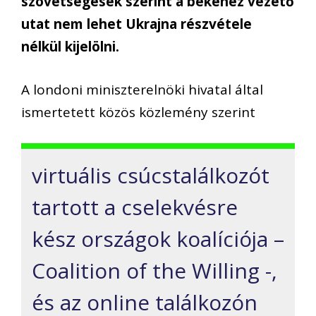
szövetségesek szerint a békéhez vezető
utat nem lehet Ukrajna részvétele
nélkül kijelölni.
A londoni miniszterelnöki hivatal által
ismertetett közös közlemény szerint
virtuális csúcstalálkozót
tartott a cselekvésre
kész országok koalíciója –
Coalition of the Willing -,
és az online találkozón